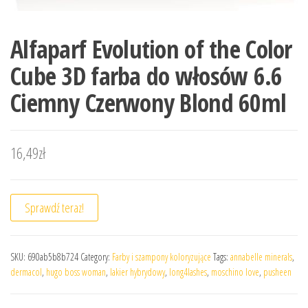
Alfaparf Evolution of the Color
Cube 3D farba do włosów 6.6
Ciemny Czerwony Blond 60ml
16,49
zł
Sprawdź teraz!
SKU:
690ab5b8b724
Category:
Farby i szampony koloryzujące
Tags:
annabelle minerals
,
dermacol
,
hugo boss woman
,
lakier hybrydowy
,
long4lashes
,
moschino love
,
pusheen