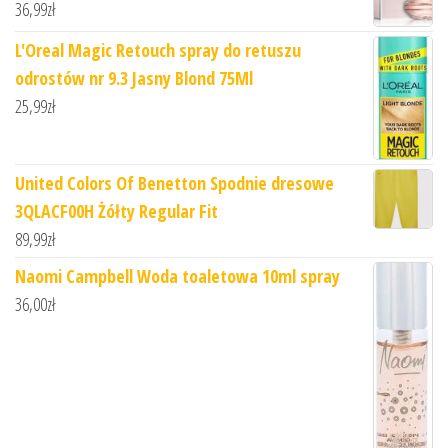
36,99
zł
L'Oreal Magic Retouch spray do retuszu
odrostów nr 9.3 Jasny Blond 75Ml
25,99
zł
United Colors Of Benetton Spodnie dresowe
3QLACF00H Żółty Regular Fit
89,99
zł
Naomi Campbell Woda toaletowa 10ml spray
36,00
zł