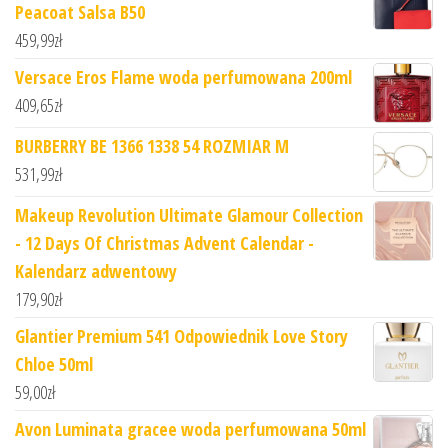
Peacoat Salsa B50
459,99
zł
Versace Eros Flame woda perfumowana 200ml
409,65
zł
BURBERRY BE 1366 1338 54 ROZMIAR M
531,99
zł
Makeup Revolution Ultimate Glamour Collection
- 12 Days Of Christmas Advent Calendar -
Kalendarz adwentowy
179,90
zł
Glantier Premium 541 Odpowiednik Love Story
Chloe 50ml
59,00
zł
Avon Luminata gracee woda perfumowana 50ml