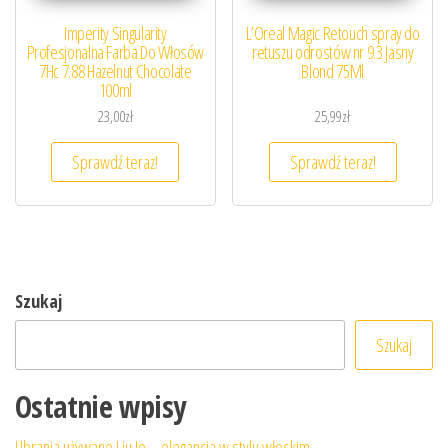
Imperity Singularity
L’Oreal Magic Retouch spray do
Profesjonalna Farba Do Włosów
retuszu odrostów nr 9.3 Jasny
7Hc 7.88 Hazelnut Chocolate
Blond 75Ml
100ml
23,00
zł
25,99
zł
Sprawdź teraz!
Sprawdź teraz!
Szukaj
Szukaj
Ostatnie wpisy
Ubrania używane Liu Jo – elegancja w stylu włoskim