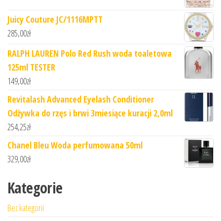
Juicy Couture JC/1116MPTT
285,00
zł
RALPH LAUREN Polo Red Rush woda toaletowa
125ml TESTER
149,00
zł
Revitalash Advanced Eyelash Conditioner
Odżywka do rzęs i brwi 3miesiące kuracji 2,0ml
254,25
zł
Chanel Bleu Woda perfumowana 50ml
329,00
zł
Kategorie
Bez kategorii