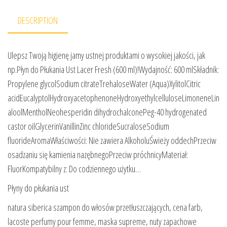
DESCRIPTION
Ulepsz Twoją higienę jamy ustnej produktami o wysokiej jakości, jak
np.Płyn do Płukania Ust Lacer Fresh (600 ml)!Wydajność: 600 mlSkładnik:
Propylene glycolSodium citrateTrehaloseWater (Aqua)XylitolCitric
acidEucalyptolHydroxyacetophenoneHydroxyethylcelluloseLimoneneLin
aloolMentholNeohesperidin dihydrochalconePeg-40 hydrogenated
castor oilGlycerinVanillinZinc chlorideSucraloseSodium
fluorideAromaWłaściwości: Nie zawiera AlkoholuŚwieży oddechPrzeciw
osadzaniu się kamienia nazębnegoPrzeciw próchnicyMateriał:
FluorKompatybilny z: Do codziennego użytku…
Płyny do płukania ust
natura siberica szampon do włosów przetłuszczających, cena farb,
lacoste perfumy pour femme, maska supreme, nuty zapachowe