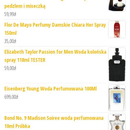
pedzlem i miseczką
59,99
zł
Flor De Mayo Perfumy Damskie Chiara Her Spray
150ml
35,00
zł
Elizabeth Taylor Passion for Men Woda kolońska
spray 118ml TESTER
59,00
zł
Eisenberg Young Woda Perfumowana 100Ml
699,00
zł
Bond No. 9 Madison Soiree woda perfumowana
10ml Próbka