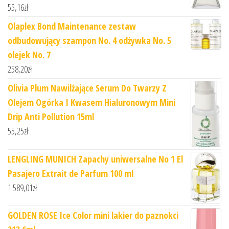
55,16
zł
Olaplex Bond Maintenance zestaw
odbudowujący szampon No. 4 odżywka No. 5
olejek No. 7
258,20
zł
Olivia Plum Nawilżające Serum Do Twarzy Z
Olejem Ogórka I Kwasem Hialuronowym Mini
Drip Anti Pollution 15ml
55,25
zł
LENGLING MUNICH Zapachy uniwersalne No 1 El
Pasajero Extrait de Parfum 100 ml
1 589,01
zł
GOLDEN ROSE Ice Color mini lakier do paznokci