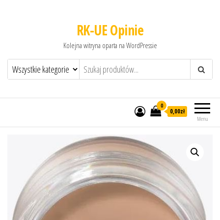
RK-UE Opinie
Kolejna witryna oparta na WordPressie
0
0,00zł
Menu