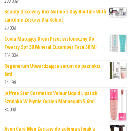
299,00
zł
Beauty Discovery Box Notino 3 Day Routine With
Lancôme Zestaw Dla Kobiet
29,00
zł
Coola Matujący Krem Przeciwsłoneczny Do
Twarzy Spf 30 Mineral Cucumber Face 50 Ml
162,00
zł
Regenerum Utwardzające serum do paznokci
8ml
14,19
zł
Jeffree Star Cosmetics Velour Liquid Lipstick
Szminka W Płynie Odcień Mannequin 5,6ml
84,00
zł
Avon Care Men Zestaw do golenia stojak z