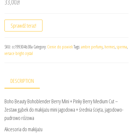
33,00
zł
Sprawdź teraz!
SKU:
cc199304b38a
Category:
Cienie do powiek
Tags:
ambre perfumy
,
hermes
,
sperma
,
versace bright crystal
DESCRIPTION
Boho Beauty Bohoblender Berry Mini + Pinky Berry Medium Cut –
Zestaw gąbek do makijażu mini jagodowa + średnia ścięta, jagodowo-
pudrowo różowa
Akcesoria do makijażu