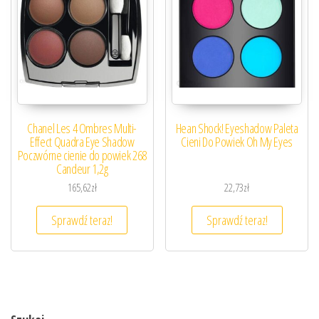
Chanel Les 4 Ombres Multi-
Hean Shock! Eyeshadow Paleta
Effect Quadra Eye Shadow
Cieni Do Powiek Oh My Eyes
Poczwórne cienie do powiek 268
Candeur 1,2g
165,62
zł
22,73
zł
Sprawdź teraz!
Sprawdź teraz!