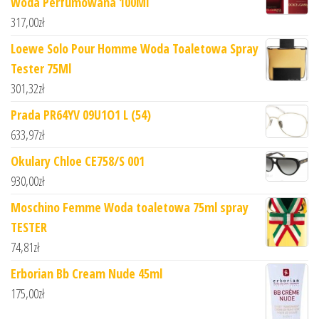
Woda Perfumowana 100Ml
317,00
zł
Loewe Solo Pour Homme Woda Toaletowa Spray
Tester 75Ml
301,32
zł
Prada PR64YV 09U1O1 L (54)
633,97
zł
Okulary Chloe CE758/S 001
930,00
zł
Moschino Femme Woda toaletowa 75ml spray
TESTER
74,81
zł
Erborian Bb Cream Nude 45ml
175,00
zł