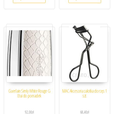
Guerlain Simly White Rouge G
MAC Akcesoria zalotka do rzęs 1
Etui do pomadek
szt.
92,00
zł
68,40
zł