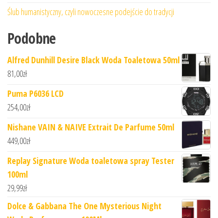
Ślub humanistyczny, czyli nowoczesne podejście do tradycji
Podobne
Alfred Dunhill Desire Black Woda Toaletowa 50ml
81,00
zł
Puma P6036 LCD
254,00
zł
Nishane VAIN & NAIVE Extrait De Parfume 50ml
449,00
zł
Replay Signature Woda toaletowa spray Tester
100ml
29,99
zł
Dolce & Gabbana The One Mysterious Night