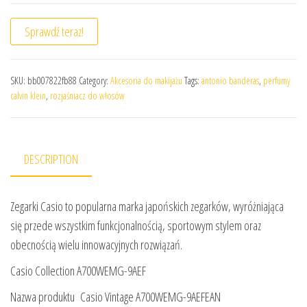
Sprawdź teraz!
SKU:
bb007822fb88
Category:
Akcesoria do makijażu
Tags:
antonio banderas
,
perfumy
calvin klein
,
rozjaśniacz do włosów
DESCRIPTION
Zegarki Casio to popularna marka japońskich zegarków, wyróżniająca
się przede wszystkim funkcjonalnością, sportowym stylem oraz
obecnością wielu innowacyjnych rozwiązań.
Casio Collection A700WEMG-9AEF
Nazwa produktu Casio Vintage A700WEMG-9AEFEAN