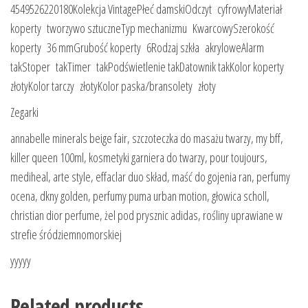
4549526220180Kolekcja VintagePłeć damskiOdczyt cyfrowyMateriał
koperty tworzywo sztuczneTyp mechanizmu KwarcowySzerokość
koperty 36 mmGrubość koperty 6Rodzaj szkła akryloweAlarm
takStoper takTimer takPodświetlenie takDatownik takKolor koperty
złotyKolor tarczy złotyKolor paska/bransolety złoty
Zegarki
annabelle minerals beige fair, szczoteczka do masażu twarzy, my bff,
killer queen 100ml, kosmetyki garniera do twarzy, pour toujours,
mediheal, arte style, effaclar duo skład, maść do gojenia ran, perfumy
ocena, dkny golden, perfumy puma urban motion, głowica scholl,
christian dior perfume, żel pod prysznic adidas, rośliny uprawiane w
strefie śródziemnomorskiej
yyyyy
Related products