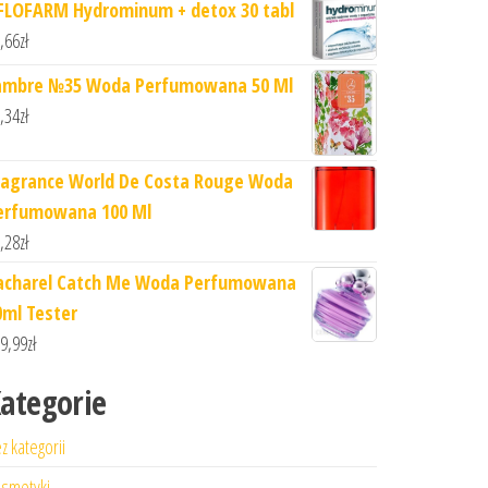
FLOFARM Hydrominum + detox 30 tabl
,66
zł
ambre №35 Woda Perfumowana 50 Ml
,34
zł
ragrance World De Costa Rouge Woda
erfumowana 100 Ml
,28
zł
acharel Catch Me Woda Perfumowana
0ml Tester
9,99
zł
ategorie
z kategorii
smetyki