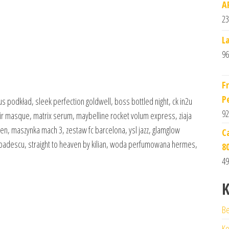
A
23
L
96
F
P
lus podkład, sleek perfection goldwell, boss bottled night, ck in2u
92
ir masque, matrix serum, maybelline rocket volum express, ziaja
 pen, maszynka mach 3, zestaw fc barcelona, ysl jazz, glamglow
C
io badescu, straight to heaven by kilian, woda perfumowana hermes,
8
49
K
Be
Ko