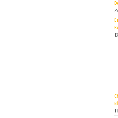
D
25
E
K
13
C
B
11