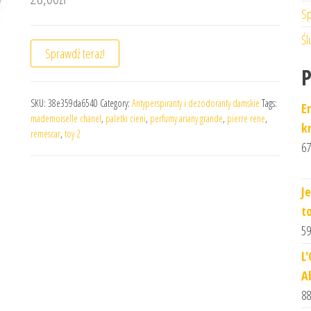
Sp
Śl
Sprawdź teraz!
SKU:
38e359da6540
Category:
Antyperspiranty i dezodoranty damskie
Tags:
E
mademoiselle chanel
,
paletki cieni
,
perfumy ariany grande
,
pierre rene
,
k
remescar
,
toy 2
67
J
t
59
L
A
88