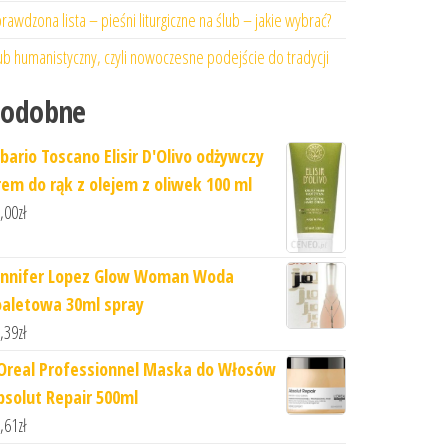
rawdzona lista – pieśni liturgiczne na ślub – jakie wybrać?
ub humanistyczny, czyli nowoczesne podejście do tradycji
Podobne
rbario Toscano Elisir D'Olivo odżywczy
rem do rąk z olejem z oliwek 100 ml
,00
zł
ennifer Lopez Glow Woman Woda
oaletowa 30ml spray
,39
zł
'Oreal Professionnel Maska do Włosów
bsolut Repair 500ml
,61
zł