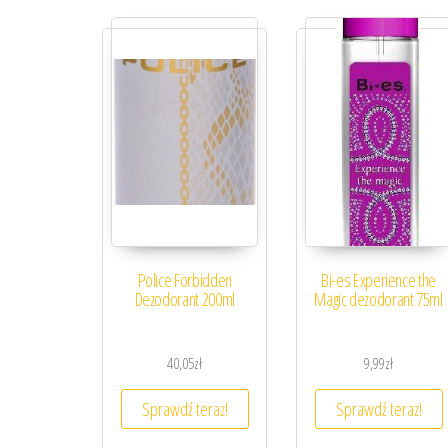
Police Forbidden
Bi-es Experience the
Dezodorant 200ml
Magic dezodorant 75ml
40,05
zł
9,99
zł
Sprawdź teraz!
Sprawdź teraz!