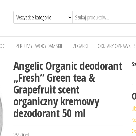
LOG
PERFUMY I WODY DAMSKIE
ZEGARKI
OKULARY OPRAWKI I 
Angelic Organic deodorant
S
„Fresh” Green tea &
Grapefruit scent
O
organiczny kremowy
Ub
dezodorant 50 ml
Ko
Od
28,00
zł