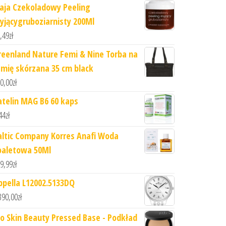
iaja Czekoladowy Peeling
yjącygruboziarnisty 200Ml
,49
zł
reenland Nature Femi & Nine Torba na
amię skórzana 35 cm black
0,00
zł
atelin MAG B6 60 kaps
44
zł
altic Company Korres Anafi Woda
oaletowa 50Ml
9,99
zł
ppella L12002.5133DQ
390,00
zł
lo Skin Beauty Pressed Base - Podkład