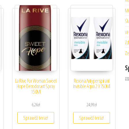
M
Śl
ur
Zd
Ze
S
zz
La Rive For Woman Sweet
Rexona Antyperspirant
Hope Dezodorant Spray
Invisible Aqua 2 X 150Ml
150Ml
6,26
zł
24,99
zł
Sprawdź teraz!
Sprawdź teraz!