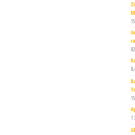
Z
M
15
G
r
82
K
8,
B
T
15
A
1 
G