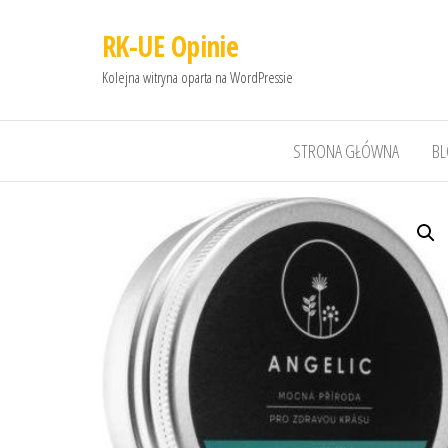
RK-UE Opinie
Kolejna witryna oparta na WordPressie
STRONA GŁÓWNA
B