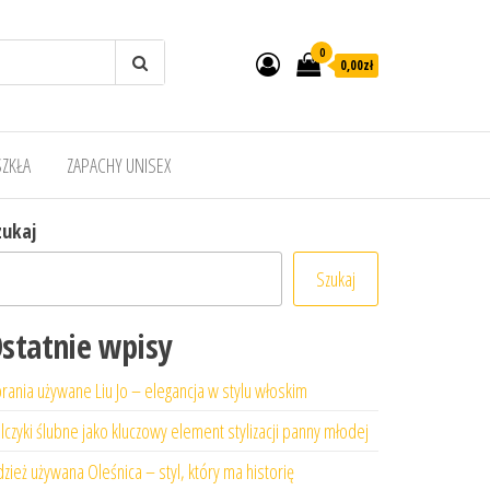
0
0,00zł
SZKŁA
ZAPACHY UNISEX
zukaj
Szukaj
statnie wpisy
rania używane Liu Jo – elegancja w stylu włoskim
lczyki ślubne jako kluczowy element stylizacji panny młodej
zież używana Oleśnica – styl, który ma historię