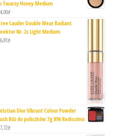
o Twarzy Honey Medium
4,00
zł
stee Lauder Double Wear Radiant
orektor Nr. 2c Light Medium
6,81
zł
hristian Dior Vibrant Colour Powder
lush Róż do policzków 7g 896 Redissimo
7,72
zł