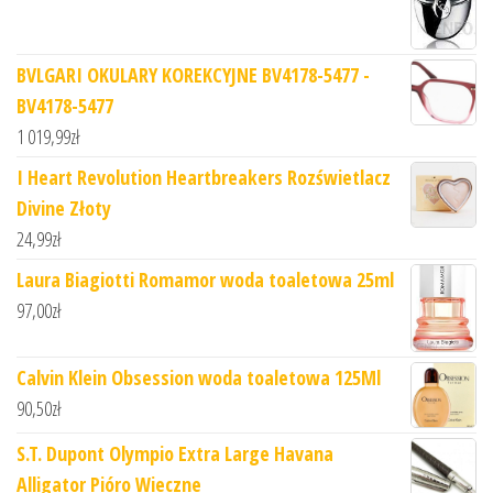
BVLGARI OKULARY KOREKCYJNE BV4178-5477 -
BV4178-5477
1 019,99
zł
I Heart Revolution Heartbreakers Rozświetlacz
Divine Złoty
24,99
zł
Laura Biagiotti Romamor woda toaletowa 25ml
97,00
zł
Calvin Klein Obsession woda toaletowa 125Ml
90,50
zł
S.T. Dupont Olympio Extra Large Havana
Alligator Pióro Wieczne