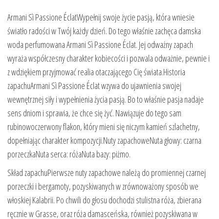
Armani Sì Passione ÉclatWypełnij swoje życie pasją, która wniesie
światło radości w Twój każdy dzień. Do tego właśnie zachęca damska
woda perfumowana Armani Sì Passione Éclat. Jej odważny zapach
wyraża współczesny charakter kobiecości i pozwala odważnie, pewnie i
z wdziękiem przyjmować realia otaczającego Cię świata.Historia
zapachuArmani Sì Passione Éclat wzywa do ujawnienia swojej
wewnętrznej siły i wypełnienia życia pasją. Bo to właśnie pasja nadaje
sens dniom i sprawia, że chce się żyć. Nawiązuje do tego sam
rubinowoczerwony flakon, który mieni się niczym kamień szlachetny,
dopełniając charakter kompozycji.Nuty zapachoweNuta głowy: czarna
porzeczkaNuta serca: różaNuta bazy: piżmo.
Skład zapachuPierwsze nuty zapachowe należą do promiennej czarnej
porzeczki i bergamoty, pozyskiwanych w zrównoważony sposób we
włoskiej Kalabrii. Po chwili do głosu dochodzi stulistna róża, zbierana
ręcznie w Grasse, oraz róża damasceńska, również pozyskiwana w