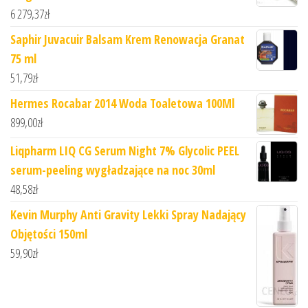
6 279,37
zł
Saphir Juvacuir Balsam Krem Renowacja Granat
75 ml
51,79
zł
Hermes Rocabar 2014 Woda Toaletowa 100Ml
899,00
zł
Liqpharm LIQ CG Serum Night 7% Glycolic PEEL
serum-peeling wygładzające na noc 30ml
48,58
zł
Kevin Murphy Anti Gravity Lekki Spray Nadający
Objętości 150ml
59,90
zł