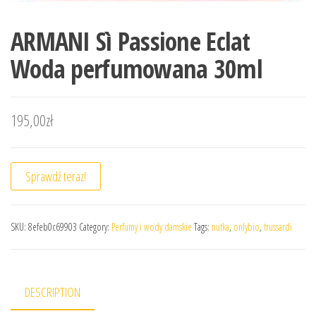
ARMANI Sì Passione Eclat
Woda perfumowana 30ml
195,00
zł
Sprawdź teraz!
SKU:
8efeb0c69903
Category:
Perfumy i wody damskie
Tags:
nutka
,
onlybio
,
trussardi
DESCRIPTION