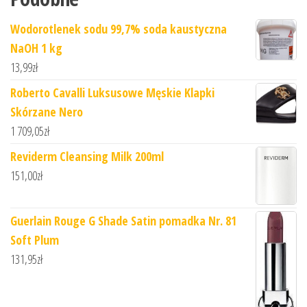
Wodorotlenek sodu 99,7% soda kaustyczna
NaOH 1 kg
13,99
zł
Roberto Cavalli Luksusowe Męskie Klapki
Skórzane Nero
1 709,05
zł
Reviderm Cleansing Milk 200ml
151,00
zł
Guerlain Rouge G Shade Satin pomadka Nr. 81
Soft Plum
131,95
zł