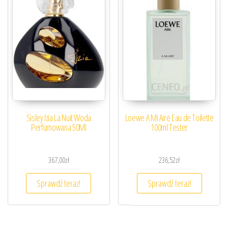
Sisley Izia La Nuit Woda
Loewe A Mi Aire Eau de Toilette
Perfumowana 50Ml
100ml Tester
367,00
zł
236,52
zł
Sprawdź teraz!
Sprawdź teraz!