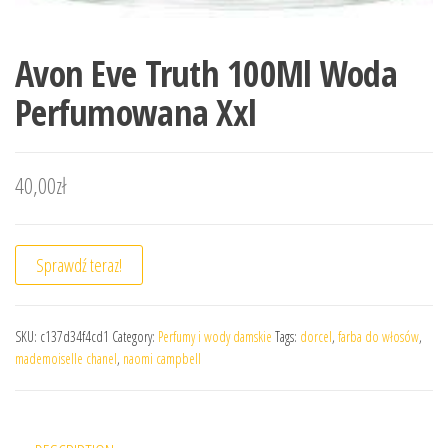
Avon Eve Truth 100Ml Woda
Perfumowana Xxl
40,00
zł
Sprawdź teraz!
SKU:
c137d34f4cd1
Category:
Perfumy i wody damskie
Tags:
dorcel
,
farba do włosów
,
mademoiselle chanel
,
naomi campbell