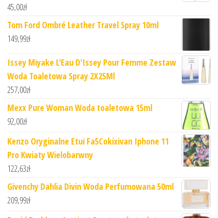
45,00
zł
Tom Ford Ombré Leather Travel Spray 10ml
149,99
zł
Issey Miyake L'Eau D'Issey Pour Femme Zestaw
Woda Toaletowa Spray 2X25Ml
257,00
zł
Mexx Pure Woman Woda toaletowa 15ml
92,00
zł
Kenzo Oryginalne Etui Fa5Cokixivan Iphone 11
Pro Kwiaty Wielobarwny
122,63
zł
Givenchy Dahlia Divin Woda Perfumowana 50ml
209,99
zł