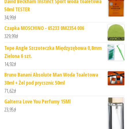
David Beckham Instinct Sport woda toaletowa
50ml TESTER
34,99
zł
Czapka MOSCHINO - 65233 0M2354 006
329,99
zł
Tepe Angle Szczoteczka Międzyzębowa 0,8mm
Zielona 6 szt.
14,92
zł
Bruno Banani Absolute Man Woda Toaletowa
30ml + Żel pod prycsznic 50ml
71,62
zł
Galterra Love You Perfumy 15Ml
23,95
zł