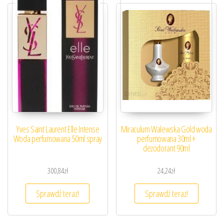
Yves Saint Laurent Elle Intense
Miraculum Walewska Gold woda
Woda perfumowana 50ml spray
perfumowana 30ml +
dezodorant 90ml
300,84
zł
24,24
zł
Sprawdź teraz!
Sprawdź teraz!