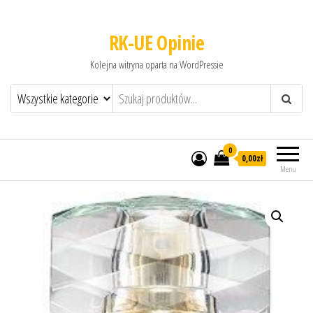
RK-UE Opinie
Kolejna witryna oparta na WordPressie
0
0,00zł
Menu