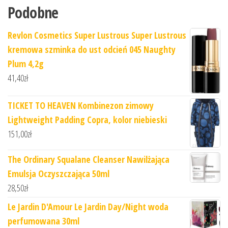
Podobne
Revlon Cosmetics Super Lustrous Super Lustrous
kremowa szminka do ust odcień 045 Naughty
Plum 4,2g
41,40
zł
TICKET TO HEAVEN Kombinezon zimowy
Lightweight Padding Copra, kolor niebieski
151,00
zł
The Ordinary Squalane Cleanser Nawilżająca
Emulsja Oczyszczająca 50ml
28,50
zł
Le Jardin D'Amour Le Jardin Day/Night woda
perfumowana 30ml