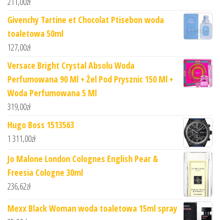
211,00
zł
Givenchy Tartine et Chocolat Ptisebon woda
toaletowa 50ml
127,00
zł
Versace Bright Crystal Absolu Woda
Perfumowana 90 Ml + Żel Pod Prysznic 150 Ml +
Woda Perfumowana 5 Ml
319,00
zł
Hugo Boss 1513563
1 311,00
zł
Jo Malone London Colognes English Pear &
Freesia Cologne 30ml
236,62
zł
Mexx Black Woman woda toaletowa 15ml spray