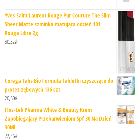
Yves Saint Laurent Rouge Pur Couture The Slim
Sheer Matte szminka matująca odcień 101
Rouge Libre 2g
80,32
zł
Corega Tabs Bio Formuła Tabletki czyszczące do
protez zębowych 136 szt.
20,60
zł
Flos-Lek Pharma White & Beauty Krem
Zapobiegający Przebarwieniom Spf 30 Na Dzień
30Ml
22,46
zł