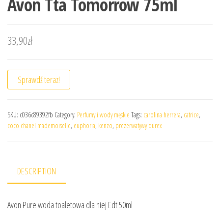
Avon Tta Tomorrow 75ml
33,90
zł
Sprawdź teraz!
SKU:
c036c89392fb
Category:
Perfumy i wody męskie
Tags:
carolina herrera
,
catrice
,
coco chanel mademoiselle
,
euphoria
,
kenzo
,
prezerwatywy durex
DESCRIPTION
Avon Pure woda toaletowa dla niej Edt 50ml