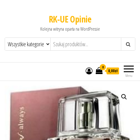
RK-UE Opinie
Kolejna witryna oparta na WordPressie
0
0,00zł
Menu