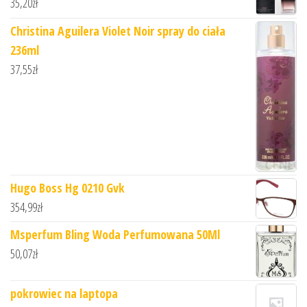
35,20
zł
Christina Aguilera Violet Noir spray do ciała
236ml
37,55
zł
Hugo Boss Hg 0210 Gvk
354,99
zł
Msperfum Bling Woda Perfumowana 50Ml
50,07
zł
pokrowiec na laptopa