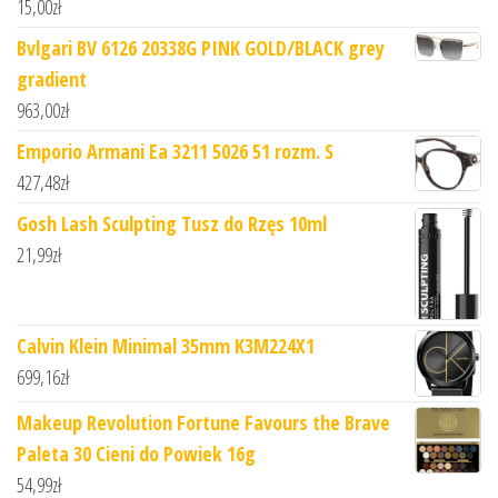
15,00
zł
Bvlgari BV 6126 20338G PINK GOLD/BLACK grey
gradient
963,00
zł
Emporio Armani Ea 3211 5026 51 rozm. S
427,48
zł
Gosh Lash Sculpting Tusz do Rzęs 10ml
21,99
zł
Calvin Klein Minimal 35mm K3M224X1
699,16
zł
Makeup Revolution Fortune Favours the Brave
Paleta 30 Cieni do Powiek 16g
54,99
zł