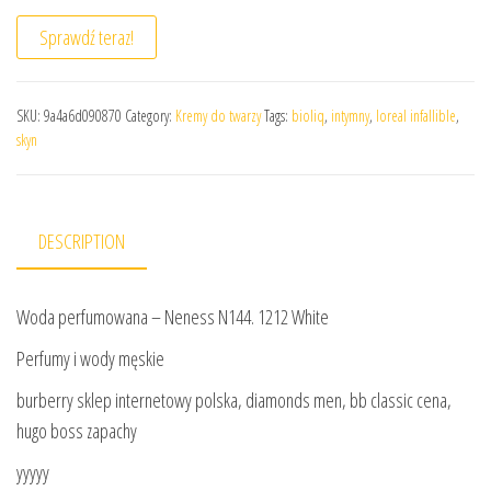
Sprawdź teraz!
SKU:
9a4a6d090870
Category:
Kremy do twarzy
Tags:
bioliq
,
intymny
,
loreal infallible
,
skyn
DESCRIPTION
Woda perfumowana – Neness N144. 1212 White
Perfumy i wody męskie
burberry sklep internetowy polska, diamonds men, bb classic cena,
hugo boss zapachy
yyyyy