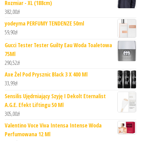
Rozmiar - XL (188cm)
382,00
zł
yodeyma PERFUMY TENDENZE 50ml
59,90
zł
Gucci Tester Tester Guilty Eau Woda Toaletowa
75Ml
290,52
zł
Axe Żel Pod Prysznic Black 3 X 400 Ml
33,99
zł
Sensilis Ujędrniający Szyję I Dekolt Eternalist
A.G.E. Efekt Liftingu 50 Ml
305,00
zł
Valentino Voce Viva Intensa Intense Woda
Perfumowana 12 Ml