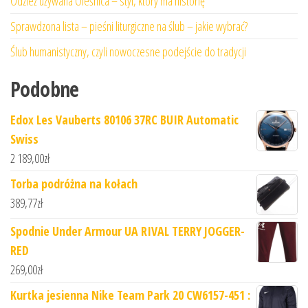
Odzież używana Oleśnica – styl, który ma historię
Sprawdzona lista – pieśni liturgiczne na ślub – jakie wybrać?
Ślub humanistyczny, czyli nowoczesne podejście do tradycji
Podobne
Edox Les Vauberts 80106 37RC BUIR Automatic
Swiss
2 189,00
zł
Torba podróżna na kołach
389,77
zł
Spodnie Under Armour UA RIVAL TERRY JOGGER-
RED
269,00
zł
Kurtka jesienna Nike Team Park 20 CW6157-451 :