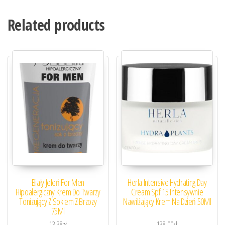
Related products
Biały Jeleń For Men
Herla Intensive Hydrating Day
Hipoalergiczny Krem Do Twarzy
Cream Spf 15 Intensywnie
Tonizujący Z Sokiem Z Brzozy
Nawilżający Krem Na Dzień 50Ml
75Ml
13,38
zł
138,00
zł