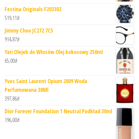
Festina Originals F203302
519,11
zł
Jimmy Choo JC272 7C5
914,87
zł
Yari Olejek do Włosów Olej kokosowy 250ml
65,00
zł
Yves Saint Laurent Opium 2009 Woda
Perfumowana 30Ml
397,86
zł
Dior Forever Foundation 1 Neutral Podkład 30ml
196,00
zł