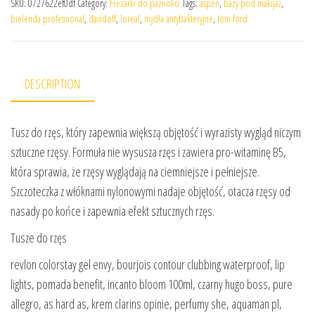
SKU:
0727622ef0df
Category:
Frezarki do paznokci
Tags:
aspen
,
bazy pod makijaż
,
bielenda professional
,
davidoff
,
loreal
,
mydła antybakteryjne
,
tom ford
DESCRIPTION
Tusz do rzęs, który zapewnia większą objętość i wyrazisty wygląd niczym
sztuczne rzęsy. Formuła nie wysusza rzęs i zawiera pro-witaminę B5,
która sprawia, że rzęsy wyglądają na ciemniejsze i pełniejsze.
Szczoteczka z włóknami nylonowymi nadaje objętość, otacza rzęsy od
nasady po końce i zapewnia efekt sztucznych rzęs.
Tusze do rzęs
revlon colorstay gel envy, bourjois contour clubbing waterproof, lip
lights, pomada benefit, incanto bloom 100ml, czarny hugo boss, pure
allegro, as hard as, krem clarins opinie, perfumy she, aquaman pl,