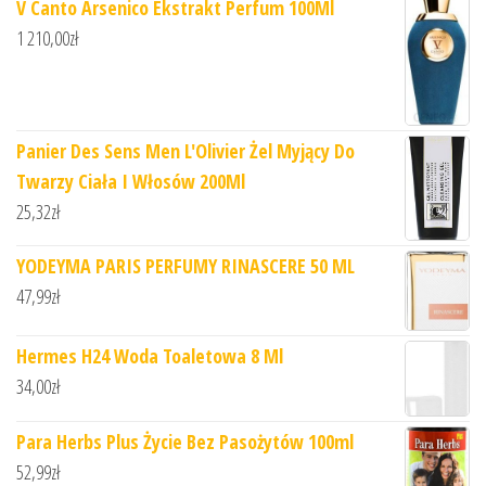
V Canto Arsenico Ekstrakt Perfum 100Ml
1 210,00
zł
Panier Des Sens Men L'Olivier Żel Myjący Do
Twarzy Ciała I Włosów 200Ml
25,32
zł
YODEYMA PARIS PERFUMY RINASCERE 50 ML
47,99
zł
Hermes H24 Woda Toaletowa 8 Ml
34,00
zł
Para Herbs Plus Życie Bez Pasożytów 100ml
52,99
zł