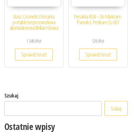
Bass Cosmetics Frezarka
Frezarka 65W – Do Manicure,
portable bezprzewodowa
Paznokci, Pedicure Zs-601
akumulatorowa Brilian różowa
1 349,99
zł
129,99
zł
Sprawdź teraz!
Sprawdź teraz!
Szukaj
Szukaj
Ostatnie wpisy