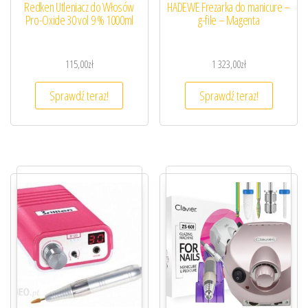
Redken Utleniacz do Włosów
HADEWE Frezarka do manicure –
Pro-Oxide 30 vol 9 % 1000ml
g-file – Magenta
115,00
zł
1 323,00
zł
Sprawdź teraz!
Sprawdź teraz!