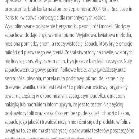
producenta, brak korka na atomizerzepremiera: 2004 Nina Ricci Love in
Paris to kwiatowa kompozycja dla romantycznych kobiet.
Wysublimowane połączenie bergamotki, peonii, róż i moreli. Słodyczy
zapachowi dodaje anyż, wanilia i piżmo. Wyjątkowa, kwiatowa melodia,
niesiona pomiędzy snem, a rzeczywistością. Zapach, który kryje emocje
miłości od pierwszego wejrzenia. Został stworzony na chwile, w których
nie liczy się czas. Aby, razem z nim, były jeszcze bardziej niezwykłe. Nuty
zapachowe:nuta głowy: jaśmin, fiołkowe liście, anyż gwieździsty.nuta
serca: róża, piwonia, morela.nuta podstawy: piżmo, delikatne nuty
drzewne, wanilia. Co to jest tester? To pełnowartościowy, oryginalny
towar najczęściej w ekonomicznym, zastępczym pudełku, oznaczony
naklejką lub nadrukiem informującym, że jest to tester. Najczęściej
pozbawiony folii oraz korka. Czasem bez pudełka. Jeśli chodzi o flakon,
zapach, jego jakość i trwałość niczym nie różni się od produktu w folii. Z
uwagi na to, że nie ma standaryzacji opakowania testerów poszczególne
partie produkcyjne mogą być inaczej opakowane….