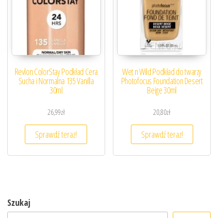
Revlon ColorStay Podkład Cera
Wet n Wild Podkład do twarzy
Sucha i Normalna 135 Vanilla
Photofocus Foundation Desert
30ml
Beige 30ml
26,99
zł
20,80
zł
Sprawdź teraz!
Sprawdź teraz!
Szukaj