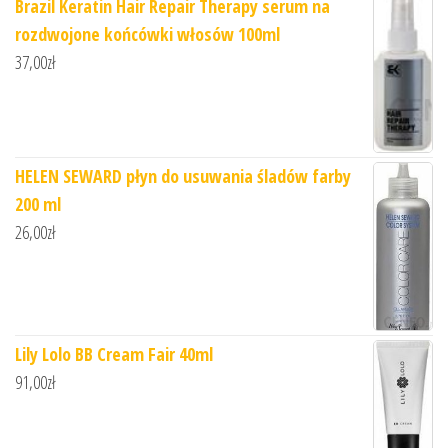
Brazil Keratin Hair Repair Therapy serum na
rozdwojone końcówki włosów 100ml
37,00
zł
HELEN SEWARD płyn do usuwania śladów farby
200 ml
26,00
zł
Lily Lolo BB Cream Fair 40ml
91,00
zł