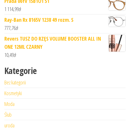
Prada 06YV 15B1O1 51
1 114,99
zł
Ray-Ban Rx 8165V 1238 49 rozm. S
777,76
zł
Revers TUSZ DO RZĘS VOLUME BOOSTER ALL IN
ONE 12ML CZARNY
10,49
zł
Kategorie
Bez kategorii
Kosmetyki
Moda
Ślub
uroda