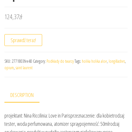
124,37
zł
Sprawdź teraz!
SKU:
2771803fee40
Category:
Podkłady do twarzy
Tags:
holika holika aloe
,
long4lashes
,
opium
,
saint laurent
DESCRIPTION
projektant: Nina Riccilinia: Love in Parisprzeznaczenie: dla kobietrodzaj:
tester, woda perfumowana, atomizer spraypojemność: 50mlrodzaj
opakowania: produkt w pudełku zastępczym niefoliowany przez