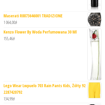
Maserati R8873646001 TRADIZIONE
1 064,00
zł
Kenzo Flower By Woda Perfumowana 30 Ml
155,46
zł
Lego Wear Lwpuelo 703 Rain Pants Kids, Żółty 92
2287420792
134,99
zł