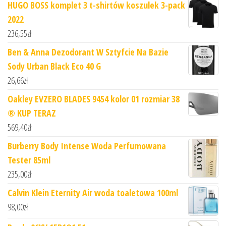
HUGO BOSS komplet 3 t-shirtów koszulek 3-pack
2022
236,55
zł
Ben & Anna Dezodorant W Sztyfcie Na Bazie
Sody Urban Black Eco 40 G
26,66
zł
Oakley EVZERO BLADES 9454 kolor 01 rozmiar 38
® KUP TERAZ
569,40
zł
Burberry Body Intense Woda Perfumowana
Tester 85ml
235,00
zł
Calvin Klein Eternity Air woda toaletowa 100ml
98,00
zł