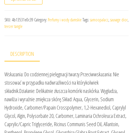
SKU:
4b13531e0c39
Category:
Perfumy i wody damskie
Tags:
samoopalacz
,
sauvage dior
,
teezer tangle
DESCRIPTION
Wskazania: Do codziennej pielęgnacji twarzy.Przeciwwskazania: Nie
stosować w przypadku nadwrażliwości na którykolwiek
składnik.Działanie: Delikatnie złuszcza komórki naskórka. Wygładza,
nawilża i wyraźnie zmiękcza skórę.Skład: Aqua, Glycerin, Sodium
Hydroxide, Carbomer/Papain Crosspolymer, 1,2-Hexanediol, Caprylyl
Glycol, Algin, Polysorbate 20, Carbomer, Laminaria Ochroleuca Extract,
Caprylic/Capric Triglyceride, Ricinus Communis Seed Oil, Allantoin,
Panthenol, Propylene Glycol, Glycyrrhiza Glabra Root Extract, Glyceryl