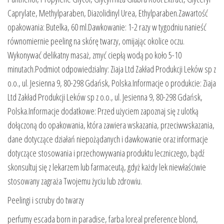
Caprylate, Methylparaben, Diazolidinyl Urea, Ethylparaben.Zawartość
opakowania: Butelka, 60 ml.Dawkowanie: 1-2 razy w tygodniu nanieść
równomiernie peeling na skórę twarzy, omijając okolice oczu.
Wykonywać delikatny masaż, zmyć ciepłą wodą po koło 5-10
minutach.Podmiot odpowiedzialny: Ziaja Ltd Zakład Produkcji Leków sp z
o.o., ul. Jesienna 9, 80-298 Gdańsk, Polska.Informacje o produkcie: Ziaja
Ltd Zakład Produkcji Leków sp z o.o., ul. Jesienna 9, 80-298 Gdańsk,
Polska.Informacje dodatkowe: Przed użyciem zapoznaj się z ulotką
dołączoną do opakowania, która zawiera wskazania, przeciwwskazania,
dane dotyczące działań niepożądanych i dawkowanie oraz informacje
dotyczące stosowania i przechowywania produktu leczniczego, bądź
skonsultuj się z lekarzem lub farmaceutą, gdyż każdy lek niewłaściwie
stosowany zagraża Twojemu życiu lub zdrowiu.
Peelingi i scruby do twarzy
perfumy escada born in paradise, farba loreal preference blond,