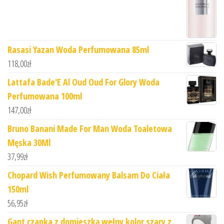
Rasasi Yazan Woda Perfumowana 85ml
118,00
zł
Lattafa Bade'E Al Oud Oud For Glory Woda
Perfumowana 100ml
147,00
zł
Bruno Banani Made For Man Woda Toaletowa
Męska 30Ml
37,99
zł
Chopard Wish Perfumowany Balsam Do Ciała
150ml
56,95
zł
Gant czapka z domieszką wełny kolor szary z