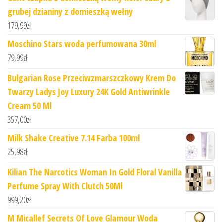
grubej dzianiny z domieszką wełny
179,99
zł
Moschino Stars woda perfumowana 30ml
79,99
zł
Bulgarian Rose Przeciwzmarszczkowy Krem Do
Twarzy Ladys Joy Luxury 24K Gold Antiwrinkle
Cream 50 Ml
357,00
zł
Milk Shake Creative 7.14 Farba 100ml
25,98
zł
Kilian The Narcotics Woman In Gold Floral Vanilla
Perfume Spray With Clutch 50Ml
999,20
zł
M Micallef Secrets Of Love Glamour Woda