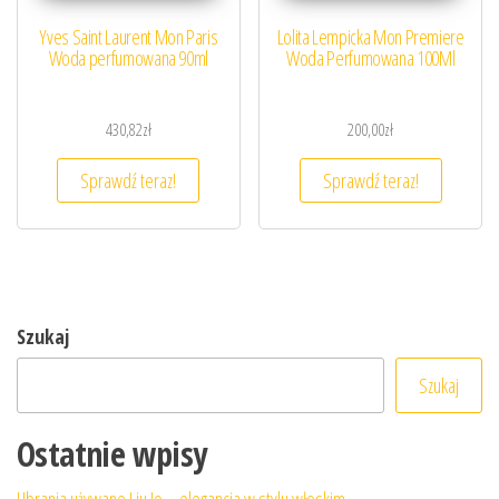
Yves Saint Laurent Mon Paris
Lolita Lempicka Mon Premiere
Woda perfumowana 90ml
Woda Perfumowana 100Ml
430,82
zł
200,00
zł
Sprawdź teraz!
Sprawdź teraz!
Szukaj
Szukaj
Ostatnie wpisy
Ubrania używane Liu Jo – elegancja w stylu włoskim