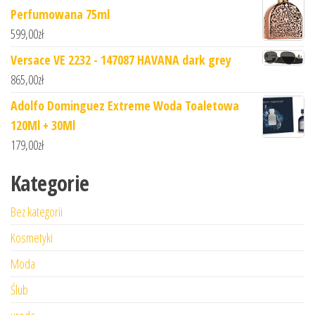
Perfumowana 75ml
599,00
zł
Versace VE 2232 - 147087 HAVANA dark grey
865,00
zł
Adolfo Dominguez Extreme Woda Toaletowa
120Ml + 30Ml
179,00
zł
Kategorie
Bez kategorii
Kosmetyki
Moda
Ślub