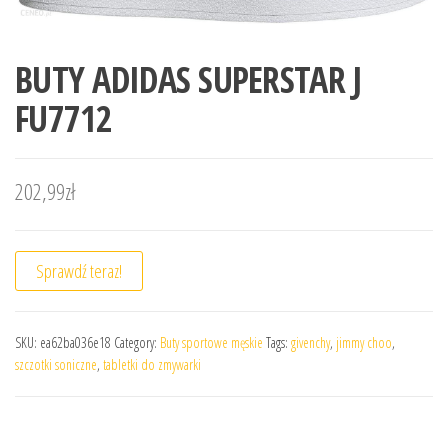
BUTY ADIDAS SUPERSTAR J
FU7712
202,99
zł
Sprawdź teraz!
SKU:
ea62ba036e18
Category:
Buty sportowe męskie
Tags:
givenchy
,
jimmy choo
,
szczotki soniczne
,
tabletki do zmywarki