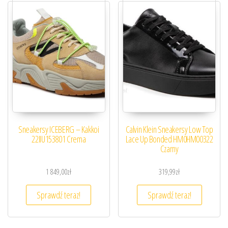
Sneakersy ICEBERG – Kakkoi
Calvin Klein Sneakersy Low Top
22IIU153801 Crema
Lace Up Bonded HM0HM00322
Czarny
1 849,00
zł
319,99
zł
Sprawdź teraz!
Sprawdź teraz!