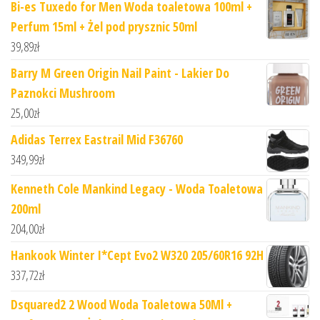
Bi-es Tuxedo for Men Woda toaletowa 100ml +
Perfum 15ml + Żel pod prysznic 50ml
39,89
zł
Barry M Green Origin Nail Paint - Lakier Do
Paznokci Mushroom
25,00
zł
Adidas Terrex Eastrail Mid F36760
349,99
zł
Kenneth Cole Mankind Legacy - Woda Toaletowa
200ml
204,00
zł
Hankook Winter I*Cept Evo2 W320 205/60R16 92H
337,72
zł
Dsquared2 2 Wood Woda Toaletowa 50Ml +