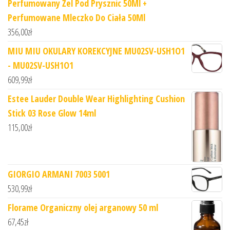
Perfumowany Żel Pod Prysznic 50Ml +
Perfumowane Mleczko Do Ciała 50Ml
356,00
zł
MIU MIU OKULARY KOREKCYJNE MU02SV-USH1O1
- MU02SV-USH1O1
609,99
zł
Estee Lauder Double Wear Highlighting Cushion
Stick 03 Rose Glow 14ml
115,00
zł
GIORGIO ARMANI 7003 5001
530,99
zł
Florame Organiczny olej arganowy 50 ml
67,45
zł