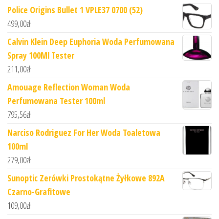
Police Origins Bullet 1 VPLE37 0700 (52)
499,00
zł
Calvin Klein Deep Euphoria Woda Perfumowana
Spray 100Ml Tester
211,00
zł
Amouage Reflection Woman Woda
Perfumowana Tester 100ml
795,56
zł
Narciso Rodriguez For Her Woda Toaletowa
100ml
279,00
zł
Sunoptic Zerówki Prostokątne Żyłkowe 892A
Czarno-Grafitowe
109,00
zł