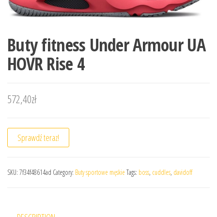
Buty fitness Under Armour UA
HOVR Rise 4
572,40
zł
Sprawdź teraz!
SKU:
7f34f48614ad
Category:
Buty sportowe męskie
Tags:
boss
,
cuddles
,
davidoff