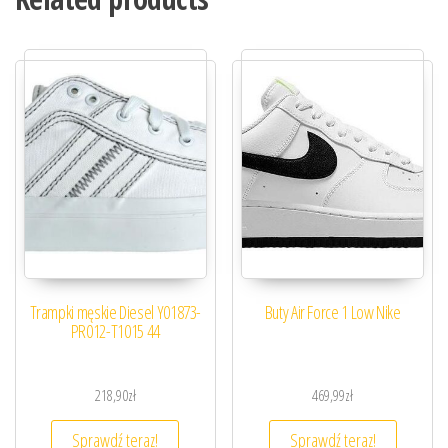
Trampki męskie Diesel Y01873-
Buty Air Force 1 Low Nike
PR012-T1015 44
218,90
zł
469,99
zł
Sprawdź teraz!
Sprawdź teraz!