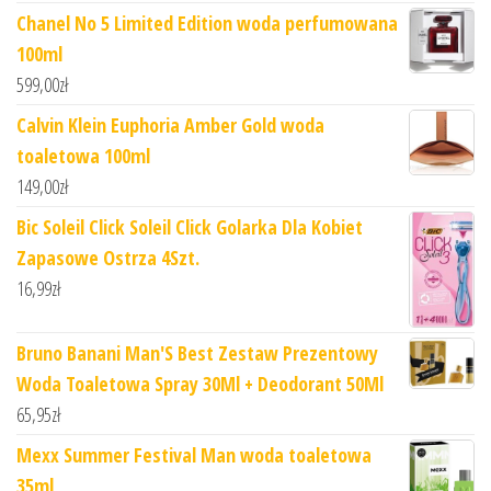
Chanel No 5 Limited Edition woda perfumowana
100ml
599,00
zł
Calvin Klein Euphoria Amber Gold woda
toaletowa 100ml
149,00
zł
Bic Soleil Click Soleil Click Golarka Dla Kobiet
Zapasowe Ostrza 4Szt.
16,99
zł
Bruno Banani Man'S Best Zestaw Prezentowy
Woda Toaletowa Spray 30Ml + Deodorant 50Ml
65,95
zł
Mexx Summer Festival Man woda toaletowa
35ml