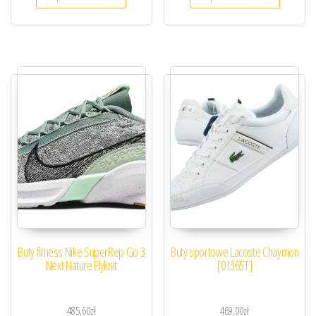
Buty fitness Nike SuperRep Go 3
Buty sportowe Lacoste Chaymon
Next Nature Flyknit
[01365T]
485,60
zł
469,00
zł