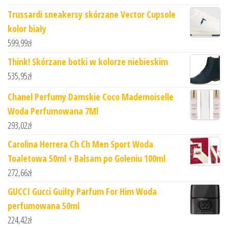
Trussardi sneakersy skórzane Vector Cupsole
kolor biały
599,99
zł
Think! Skórzane botki w kolorze niebieskim
535,95
zł
Chanel Perfumy Damskie Coco Mademoiselle
Woda Perfumowana 7Ml
293,02
zł
Carolina Herrera Ch Ch Men Sport Woda
Toaletowa 50ml + Balsam po Goleniu 100ml
272,66
zł
GUCCI Gucci Guilty Parfum For Him Woda
perfumowana 50ml
224,42
zł