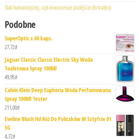
Ślub humanistyczny, czyli nowoczesne podejście do tradycji
Podobne
SuperOptic x 60 kaps.
27,72
zł
Jaguar Classic Classic Electric Sky Woda
Toaletowa Spray 100Ml
49,95
zł
Calvin Klein Deep Euphoria Woda Perfumowana
Spray 100Ml Tester
211,00
zł
Eveline Blush Hd Róż Do Policzków W Sztyfcie 01
5G
4,72
zł