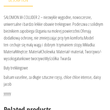
DESCRIPTION
SALOMON XA COLLIDER 2 – niezwykle wygodne, nowoczesne,
uniwersalne i bardzo lekkie obuwie trekingowe. Podeszwa z solidnym
bieżnikiem zapobiega ślizganiu na mokrej powierzchni.Oferują
dodatkową ochronę, nie zmniejszając przy tym komfortu.Model
ten cechuje się małą wagą i dobrym trzymaniem stopy.Wkładka:
MateriałWnętrze: MateriałCholewka: Materiał/-materiał, Tworzywo/-
wysokogatunkowe tworzywoWyściółka: Twarda
Buty trekkingowe
balsam vaseline, za długie sztuczne rzęsy, chloe chloe intense, daisy
jacob
yyyyy
Related products