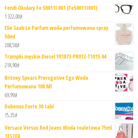
Fendi Okulary Fe 50011I 001 (Fe50011I001)
1 322,00
zł
Elie Saab Le Parfum woda perfumowana spray
50ml
208,58
zł
Trampki męskie Diesel Y01873-PR012-T1015 44
218,90
zł
Britney Spears Prerogative Ego Woda
Perfumowana 100 Ml
69,99
zł
Dobenox Forte 30 tabl
15,35
zł
Versace Versus Red Jeans Woda toaletowa 75ml
TESTER