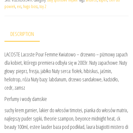
powiek
,
exs
,
hugo boss
,
toy 2
DESCRIPTION
LACOSTE Lacoste Pour Femme Kwiatowo – drzewno – piżmowy zapach
dla kobiet, którego premiera odbyła się w 2003r. Nuty zapachowe: Nuty
głowy: pieprz, frezja, jabłko Nuty serca: fiołek, hibiskus, jaśmin,
heliotrop, róża Nuty bazy: labdanum, drzewo sandałowe, kadzidło,
cedr, zamsz
Perfumy i wody damskie
suchy krem garnier, lakier do włosów timotei, pianka do włosów matrix,
najlepszy puder sypki, theorie szampon, beyonce midnight heat, ck
beauty 100ml, estee lauder baza pod podkład, laura biagiotti mistero di