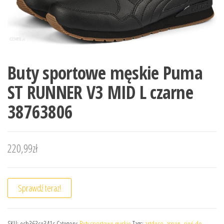
Buty sportowe męskie Puma
ST RUNNER V3 MID L czarne
38763806
220,99
zł
Sprawdź teraz!
SKU:
ecb363ce341c
Category:
Buty sportowe męskie
Tags:
artdeco
,
aspen
,
cień do