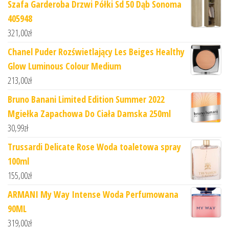
Szafa Garderoba Drzwi Półki Sd 50 Dąb Sonoma
405948
321,00
zł
Chanel Puder Rozświetlający Les Beiges Healthy
Glow Luminous Colour Medium
213,00
zł
Bruno Banani Limited Edition Summer 2022
Mgiełka Zapachowa Do Ciała Damska 250ml
30,99
zł
Trussardi Delicate Rose Woda toaletowa spray
100ml
155,00
zł
ARMANI My Way Intense Woda Perfumowana
90ML
319,00
zł