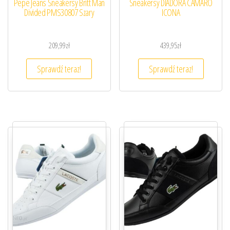
Pepe Jeans Sneakersy Britt Man
Sneakersy DIADORA CAMARO
Divided PMS30807 Szary
ICONA
209,99
zł
439,95
zł
Sprawdź teraz!
Sprawdź teraz!