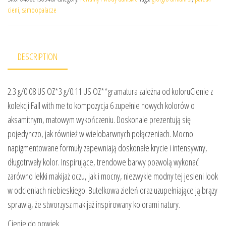
cieni
,
samoopalacze
DESCRIPTION
2.3 g/0.08 US OZ*3 g/0.11 US OZ**gramatura zależna od koloruCienie z
kolekcji Fall with me to kompozycja 6 zupełnie nowych kolorów o
aksamitnym, matowym wykończeniu. Doskonale prezentują się
pojedynczo, jak również w wielobarwnych połączeniach. Mocno
napigmentowane formuły zapewniają doskonałe krycie i intensywny,
długotrwały kolor. Inspirujące, trendowe barwy pozwolą wykonać
zarówno lekki makijaż oczu, jak i mocny, niezwykle modny tej jesieni look
w odcieniach niebieskiego. Butelkowa zieleń oraz uzupełniające ją brązy
sprawią, że stworzysz makijaż inspirowany kolorami natury.
Cienie do powiek