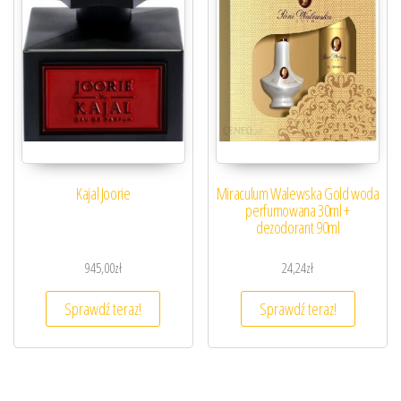
Kajal Joorie
Miraculum Walewska Gold woda
perfumowana 30ml +
dezodorant 90ml
945,00
zł
24,24
zł
Sprawdź teraz!
Sprawdź teraz!