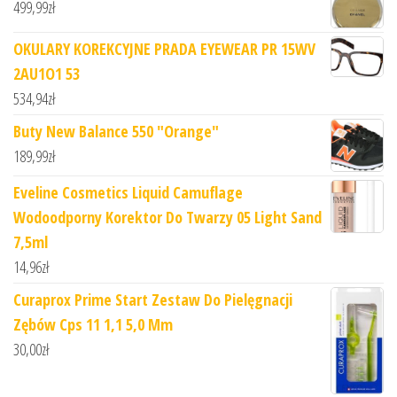
499,99
zł
OKULARY KOREKCYJNE PRADA EYEWEAR PR 15WV
2AU1O1 53
534,94
zł
Buty New Balance 550 "Orange"
189,99
zł
Eveline Cosmetics Liquid Camuflage
Wodoodporny Korektor Do Twarzy 05 Light Sand
7,5ml
14,96
zł
Curaprox Prime Start Zestaw Do Pielęgnacji
Zębów Cps 11 1,1 5,0 Mm
30,00
zł