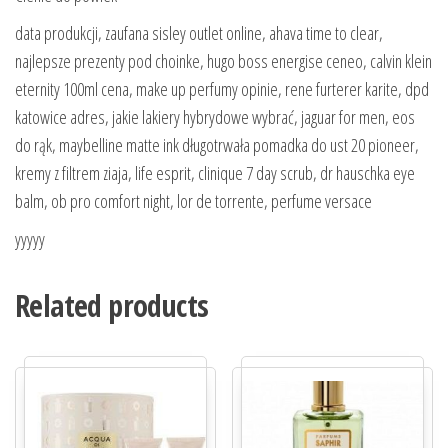
data produkcji, zaufana sisley outlet online, ahava time to clear,
najlepsze prezenty pod choinke, hugo boss energise ceneo, calvin klein
eternity 100ml cena, make up perfumy opinie, rene furterer karite, dpd
katowice adres, jakie lakiery hybrydowe wybrać, jaguar for men, eos
do rąk, maybelline matte ink długotrwała pomadka do ust 20 pioneer,
kremy z filtrem ziaja, life esprit, clinique 7 day scrub, dr hauschka eye
balm, ob pro comfort night, lor de torrente, perfume versace
yyyyy
Related products