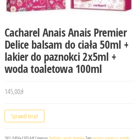
Cacharel Anais Anais Premier
Delice balsam do ciała 50ml +
lakier do paznokci 2x5ml +
woda toaletowa 100ml
145,00
zł
Sprawdź teraz!
SKU:
0406e13054df
Category:
Perfumy i wody damskie
Tags:
giorgio armani si
,
paletki