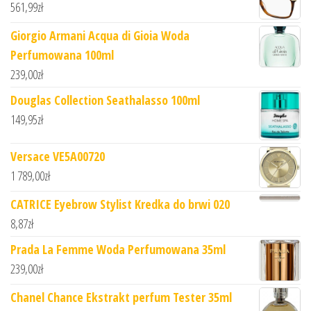
561,99
zł
Giorgio Armani Acqua di Gioia Woda
Perfumowana 100ml
239,00
zł
Douglas Collection Seathalasso 100ml
149,95
zł
Versace VE5A00720
1 789,00
zł
CATRICE Eyebrow Stylist Kredka do brwi 020
8,87
zł
Prada La Femme Woda Perfumowana 35ml
239,00
zł
Chanel Chance Ekstrakt perfum Tester 35ml