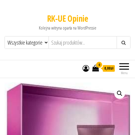
RK-UE Opinie
Kolejna witryna oparta na WordPressie
0
0,00zł
Menu