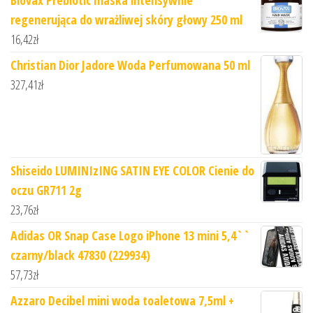
Biovax Prebiotic maska intensywnie
regenerująca do wrażliwej skóry głowy 250 ml
16,42
zł
Christian Dior Jadore Woda Perfumowana 50 ml
327,41
zł
Shiseido LUMINIzING SATIN EYE COLOR Cienie do
oczu GR711 2g
23,76
zł
Adidas OR Snap Case Logo iPhone 13 mini 5,4``
czarny/black 47830 (229934)
57,73
zł
Azzaro Decibel mini woda toaletowa 7,5ml +