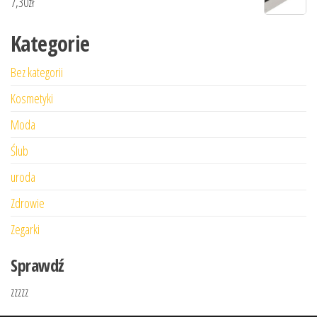
7,30
zł
Kategorie
Bez kategorii
Kosmetyki
Moda
Ślub
uroda
Zdrowie
Zegarki
Sprawdź
zzzzz