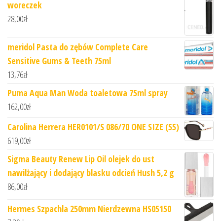
woreczek
28,00
zł
meridol Pasta do zębów Complete Care
Sensitive Gums & Teeth 75ml
13,76
zł
Puma Aqua Man Woda toaletowa 75ml spray
162,00
zł
Carolina Herrera HER0101/S 086/70 ONE SIZE (55)
619,00
zł
Sigma Beauty Renew Lip Oil olejek do ust
nawilżający i dodający blasku odcień Hush 5,2 g
86,00
zł
Hermes Szpachla 250mm Nierdzewna HS05150