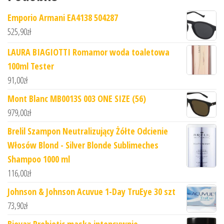
Emporio Armani EA4138 504287
525,90
zł
LAURA BIAGIOTTI Romamor woda toaletowa
100ml Tester
91,00
zł
Mont Blanc MB0013S 003 ONE SIZE (56)
979,00
zł
Brelil Szampon Neutralizujący Żółte Odcienie
Włosów Blond - Silver Blonde Sublimeches
Shampoo 1000 ml
116,00
zł
Johnson & Johnson Acuvue 1-Day TruEye 30 szt
73,90
zł