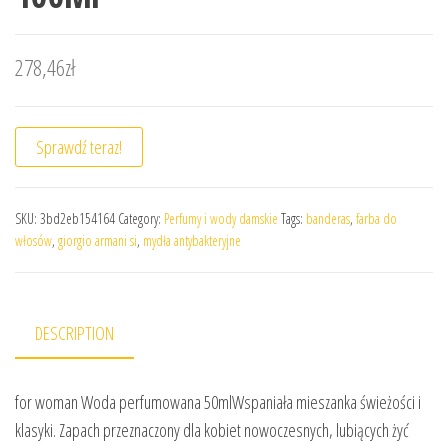
278,46
zł
Sprawdź teraz!
SKU:
3bd2eb154164
Category:
Perfumy i wody damskie
Tags:
banderas
,
farba do
włosów
,
giorgio armani si
,
mydła antybakteryjne
DESCRIPTION
for woman Woda perfumowana 50mlWspaniała mieszanka świeżości i
klasyki. Zapach przeznaczony dla kobiet nowoczesnych, lubiących żyć