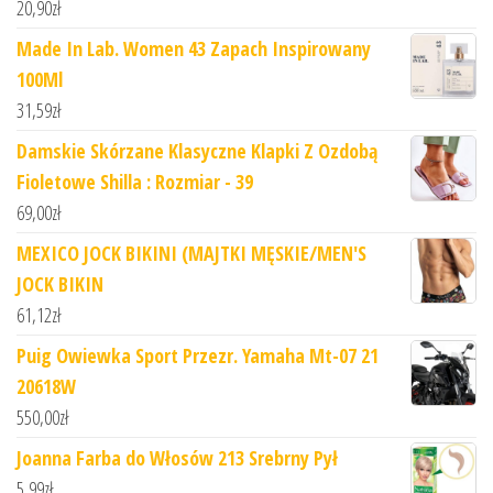
20,90
zł
Made In Lab. Women 43 Zapach Inspirowany
100Ml
31,59
zł
Damskie Skórzane Klasyczne Klapki Z Ozdobą
Fioletowe Shilla : Rozmiar - 39
69,00
zł
MEXICO JOCK BIKINI (MAJTKI MĘSKIE/MEN'S
JOCK BIKIN
61,12
zł
Puig Owiewka Sport Przezr. Yamaha Mt-07 21
20618W
550,00
zł
Joanna Farba do Włosów 213 Srebrny Pył
5,99
zł