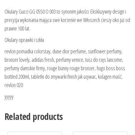
Okulary Gucci GG 0550 O 003 to synonim jakości. Ekskluzywny design i
precyzja wykonania mająca swe korzenie we Włoszech cieszy oko już od
prawie 100 lat.
Okulary oprawki i szkła
revlon pomadka colorstay, dune dior perfume, sunflower perfumy,
bronzer lovely, adidas fresh, perfumy venice, tusz do rzęs lancome,
perfumy damskie firmy, rouge bunny rouge bronzer, hugo boss boss
bottled 200ml, tabletki do zmywarki finish jak uzywac, kolagen maść,
revlon 020
yyyyy
Related products