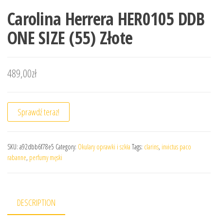
Carolina Herrera HER0105 DDB
ONE SIZE (55) Złote
489,00
zł
Sprawdź teraz!
SKU:
a92dbb6f78e5
Category:
Okulary oprawki i szkła
Tags:
clarins
,
invictus paco
rabanne
,
perfumy męski
DESCRIPTION