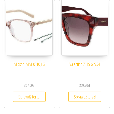
Missoni MMI 0010 JLG
Valentino 711S 649 54
367,00
zł
359,70
zł
Sprawdź teraz!
Sprawdź teraz!