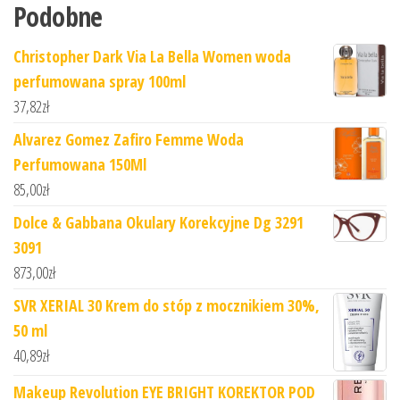
Podobne
Christopher Dark Via La Bella Women woda
perfumowana spray 100ml
37,82
zł
Alvarez Gomez Zafiro Femme Woda
Perfumowana 150Ml
85,00
zł
Dolce & Gabbana Okulary Korekcyjne Dg 3291
3091
873,00
zł
SVR XERIAL 30 Krem do stóp z mocznikiem 30%,
50 ml
40,89
zł
Makeup Revolution EYE BRIGHT KOREKTOR POD