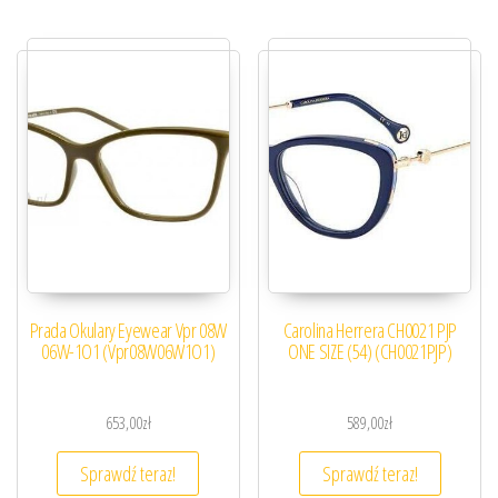
Prada Okulary Eyewear Vpr 08W
Carolina Herrera CH0021 PJP
06W-1O1 (Vpr08W06W1O1)
ONE SIZE (54) (CH0021PJP)
653,00
zł
589,00
zł
Sprawdź teraz!
Sprawdź teraz!