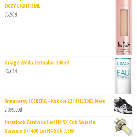
OCZY LIGHT 3ML
35,50
zł
Uriage Woda termalna 300ml
26,63
zł
Sneakersy ICEBERG - Kakkoi 22IIU153902 Nero
2 099,00
zł
Interlook Żarówka Led H4 5X Cob Światła
Dzienne Drl 400 Lm H4 5Ob 7.5W