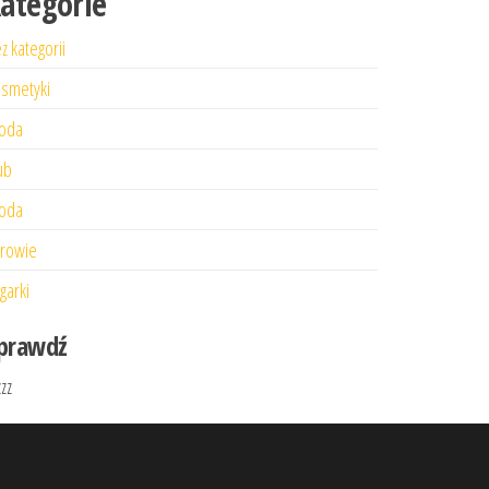
ategorie
z kategorii
smetyki
oda
ub
oda
rowie
garki
prawdź
zzz