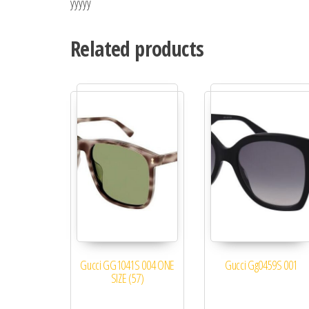
yyyyy
Related products
Gucci GG1041S 004 ONE
Gucci Gg0459S 001
SIZE (57)