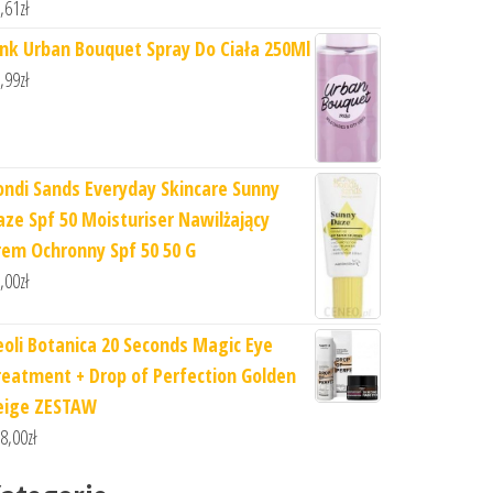
,61
zł
ink Urban Bouquet Spray Do Ciała 250Ml
,99
zł
ondi Sands Everyday Skincare Sunny
aze Spf 50 Moisturiser Nawilżający
rem Ochronny Spf 50 50 G
,00
zł
eoli Botanica 20 Seconds Magic Eye
reatment + Drop of Perfection Golden
eige ZESTAW
8,00
zł