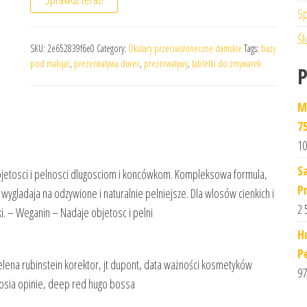
Sp
Śl
SKU:
2e652839f6e0
Category:
Okulary przeciwsłoneczne damskie
Tags:
bazy
pod makijaż
,
prezerwatywa durex
,
prezerwatywy
,
tabletki do zmywarek
M
7
10
S
bjetosci i pelnosci dlugosciom i koncówkom. Kompleksowa formula,
P
wygladaja na odzywione i naturalnie pelniejsze. Dla wlosów cienkich i
2 
ki. – Weganin – Nadaje objetosc i pelni
H
P
lena rubinstein korektor, jt dupont, data ważności kosmetyków
97
ek dosia opinie, deep red hugo bossa