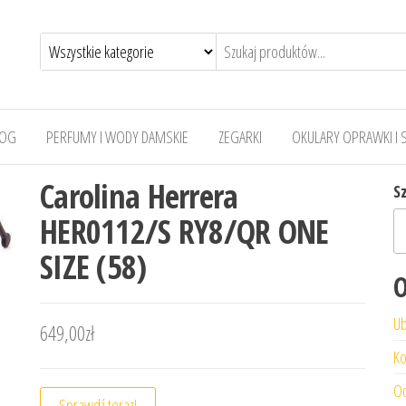
LOG
PERFUMY I WODY DAMSKIE
ZEGARKI
OKULARY OPRAWKI I 
Carolina Herrera
S
HER0112/S RY8/QR ONE
SIZE (58)
O
Ub
649,00
zł
Ko
Od
Sprawdź teraz!