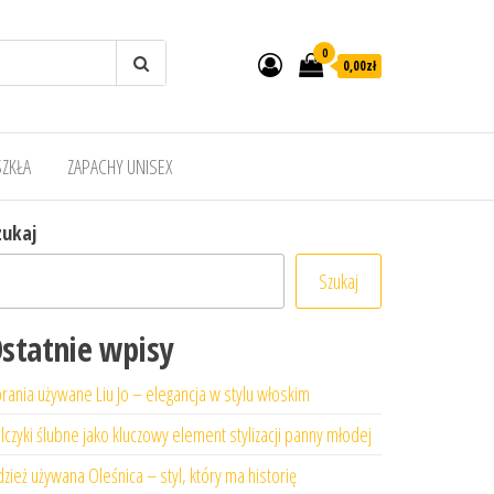
0
0,00zł
SZKŁA
ZAPACHY UNISEX
zukaj
Szukaj
statnie wpisy
rania używane Liu Jo – elegancja w stylu włoskim
lczyki ślubne jako kluczowy element stylizacji panny młodej
zież używana Oleśnica – styl, który ma historię