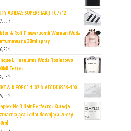
UTY ADIDAS SUPERSTAR J FU7712
2,99
zł
iktor & Rolf Flowerbomb Woman Woda
erfumowana 30ml spray
6,95
zł
alique L´Insoumis Woda Toaletowa
00Ml Tester
8,68
zł
IKE AIR FORCE 1 '07 BIALY DD8959-100
9,99
zł
laplex No 3 Hair Perfector Kuracja
zmacniająca i odbudowująca włosy
50ml
7,99
zł