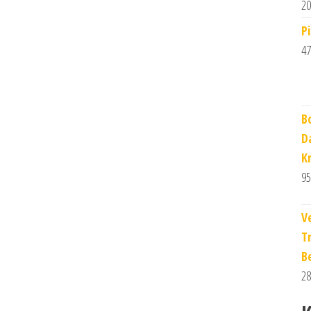
20
P
47
B
D
K
95
V
T
B
28