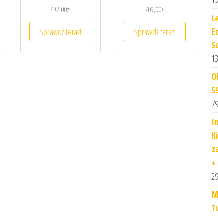
492,00
zł
709,00
zł
L
E
Sprawdź teraz!
Sprawdź teraz!
So
13
O
5
79
I
K
z
+
29
M
T