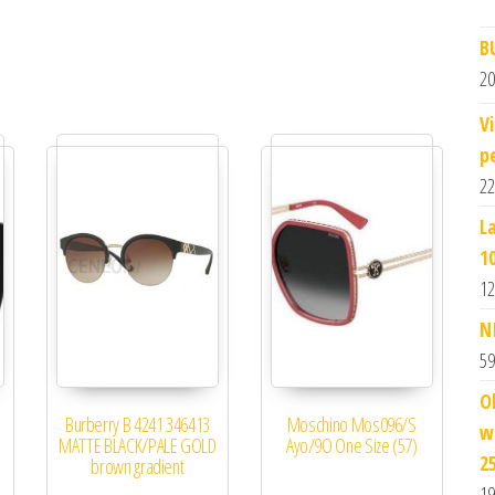
B
20
V
p
22
L
1
12
N
59
O
Burberry B 4241 346413
Moschino Mos096/S
w
MATTE BLACK/PALE GOLD
Ayo/9O One Size (57)
2
brown gradient
19