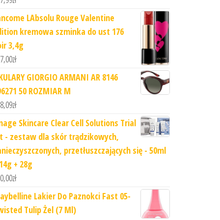
ancome LAbsolu Rouge Valentine
dition kremowa szminka do ust 176
ir 3,4g
7,00
zł
KULARY GIORGIO ARMANI AR 8146
96271 50 ROZMIAR M
8,09
zł
mage Skincare Clear Cell Solutions Trial
it - zestaw dla skór trądzikowych,
anieczyszczonych, przetłuszczających się - 50ml
 14g + 28g
0,00
zł
aybelline Lakier Do Paznokci Fast 05-
wisted Tulip Żel (7 Ml)