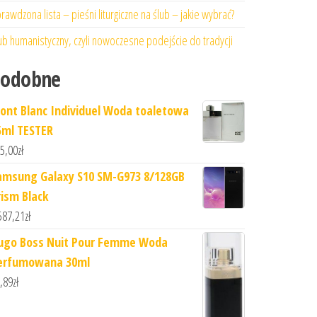
rawdzona lista – pieśni liturgiczne na ślub – jakie wybrać?
ub humanistyczny, czyli nowoczesne podejście do tradycji
Podobne
ont Blanc Individuel Woda toaletowa
5ml TESTER
5,00
zł
amsung Galaxy S10 SM-G973 8/128GB
rism Black
587,21
zł
ugo Boss Nuit Pour Femme Woda
erfumowana 30ml
,89
zł