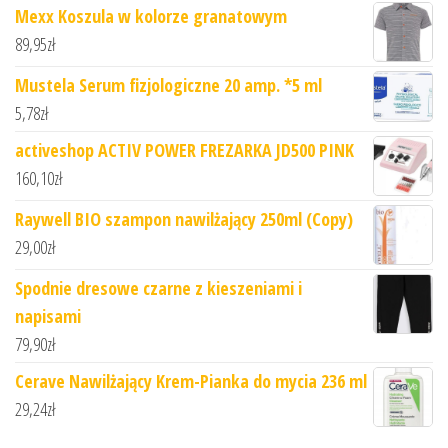
Mexx Koszula w kolorze granatowym
89,95
zł
Mustela Serum fizjologiczne 20 amp. *5 ml
5,78
zł
activeshop ACTIV POWER FREZARKA JD500 PINK
160,10
zł
Raywell BIO szampon nawilżający 250ml (Copy)
29,00
zł
Spodnie dresowe czarne z kieszeniami i
napisami
79,90
zł
Cerave Nawilżający Krem-Pianka do mycia 236 ml
29,24
zł