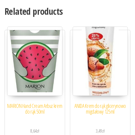
Related products
MARION Hand Cream Arbuz krem
ANIDA Krem do rąk glicerynowo
do rąk 50ml
migdałowy 125ml
8,64
zł
3,49
zł