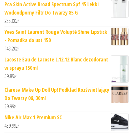
Pca Skin Active Broad Spectrum Spf 45 Lekki
Wodoodporny Filtr Do Twarzy 85 G
235,00
zł
Yves Saint Laurent Rouge Volupté Shine Lipstick
- Pomadka do ust 150
143,20
zł
Lacoste Eau de Lacoste L.12.12 Blanc dezodorant
w sprayu 150ml
59,89
zł
Claresa Make Up Doll Up! Podkład Rozświetlający
Do Twarzy 06, 30ml
29,99
zł
Nike Air Max 1 Premium SC
439,99
zł