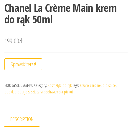
Chanel La Crème Main krem
do rąk 50ml
199,00
zł
Sprawdź teraz!
SKU:
6a5d0056d440
Category:
Kosmetyki do rąk
Tags:
azzaro chrome
,
old spice
,
podkład bourjois
,
sztuczna pochwa
,
viola piekut
DESCRIPTION