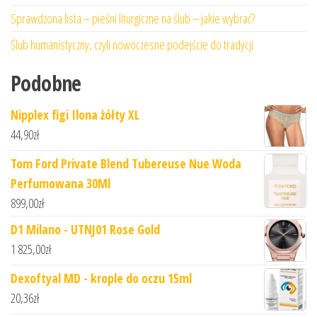
Sprawdzona lista – pieśni liturgiczne na ślub – jakie wybrać?
Ślub humanistyczny, czyli nowoczesne podejście do tradycji
Podobne
Nipplex figi Ilona żółty XL
44,90
zł
Tom Ford Private Blend Tubereuse Nue Woda
Perfumowana 30Ml
899,00
zł
D1 Milano - UTNJ01 Rose Gold
1 825,00
zł
Dexoftyal MD - krople do oczu 15ml
20,36
zł