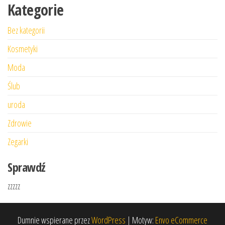
Kategorie
Bez kategorii
Kosmetyki
Moda
Ślub
uroda
Zdrowie
Zegarki
Sprawdź
zzzzz
Dumnie wspierane przez
WordPress
|
Motyw:
Envo eCommerce