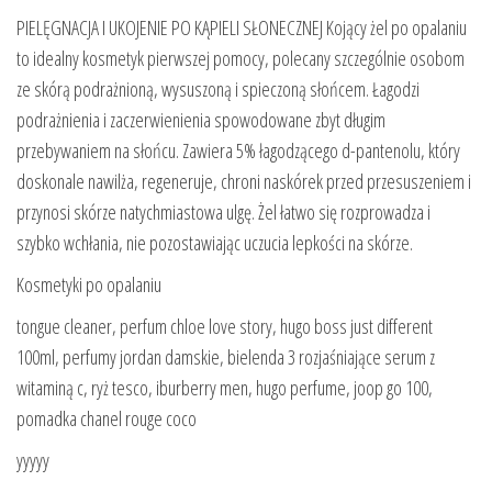
PIELĘGNACJA I UKOJENIE PO KĄPIELI SŁONECZNEJ Kojący żel po opalaniu
to idealny kosmetyk pierwszej pomocy, polecany szczególnie osobom
ze skórą podrażnioną, wysuszoną i spieczoną słońcem. Łagodzi
podrażnienia i zaczerwienienia spowodowane zbyt długim
przebywaniem na słońcu. Zawiera 5% łagodzącego d-pantenolu, który
doskonale nawilża, regeneruje, chroni naskórek przed przesuszeniem i
przynosi skórze natychmiastowa ulgę. Żel łatwo się rozprowadza i
szybko wchłania, nie pozostawiając uczucia lepkości na skórze.
Kosmetyki po opalaniu
tongue cleaner, perfum chloe love story, hugo boss just different
100ml, perfumy jordan damskie, bielenda 3 rozjaśniające serum z
witaminą c, ryż tesco, iburberry men, hugo perfume, joop go 100,
pomadka chanel rouge coco
yyyyy