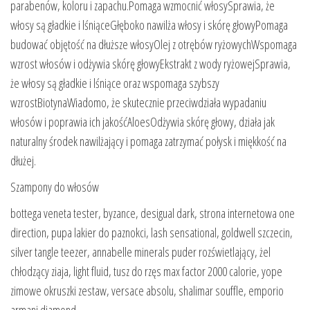
parabenów, koloru i zapachu.Pomaga wzmocnić włosySprawia, że
włosy są gładkie i lśniąceGłęboko nawilża włosy i skórę głowyPomaga
budować objętość na dłuższe włosyOlej z otrębów ryżowychWspomaga
wzrost włosów i odżywia skórę głowyEkstrakt z wody ryżowejSprawia,
że włosy są gładkie i lśniące oraz wspomaga szybszy
wzrostBiotynaWiadomo, że skutecznie przeciwdziała wypadaniu
włosów i poprawia ich jakośćAloesOdżywia skórę głowy, działa jak
naturalny środek nawilżający i pomaga zatrzymać połysk i miękkość na
dłużej.
Szampony do włosów
bottega veneta tester, byzance, desigual dark, strona internetowa one
direction, pupa lakier do paznokci, lash sensational, goldwell szczecin,
silver tangle teezer, annabelle minerals puder rozświetlający, żel
chłodzący ziaja, light fluid, tusz do rzęs max factor 2000 calorie, yope
zimowe okruszki zestaw, versace absolu, shalimar souffle, emporio