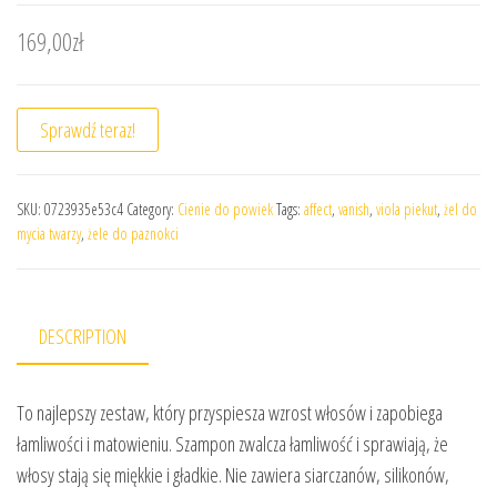
169,00
zł
Sprawdź teraz!
SKU:
0723935e53c4
Category:
Cienie do powiek
Tags:
affect
,
vanish
,
viola piekut
,
żel do
mycia twarzy
,
żele do paznokci
DESCRIPTION
To najlepszy zestaw, który przyspiesza wzrost włosów i zapobiega
łamliwości i matowieniu. Szampon zwalcza łamliwość i sprawiają, że
włosy stają się miękkie i gładkie. Nie zawiera siarczanów, silikonów,