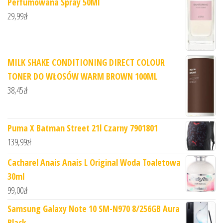
Perfumowana Spray 50Ml
29,99
zł
MILK SHAKE CONDITIONING DIRECT COLOUR
TONER DO WŁOSÓW WARM BROWN 100ML
38,45
zł
Puma X Batman Street 21l Czarny 7901801
139,99
zł
Cacharel Anais Anais L Original Woda Toaletowa
30ml
99,00
zł
Samsung Galaxy Note 10 SM-N970 8/256GB Aura
Black