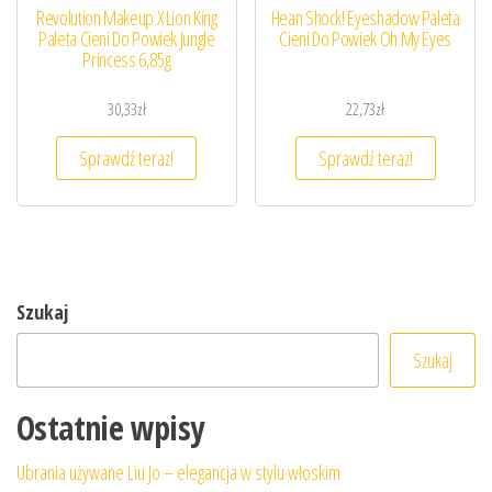
Revolution Makeup X Lion King
Hean Shock! Eyeshadow Paleta
Paleta Cieni Do Powiek Jungle
Cieni Do Powiek Oh My Eyes
Princess 6,85g
30,33
zł
22,73
zł
Sprawdź teraz!
Sprawdź teraz!
Szukaj
Szukaj
Ostatnie wpisy
Ubrania używane Liu Jo – elegancja w stylu włoskim