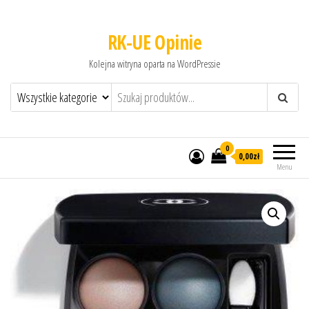
RK-UE Opinie
Kolejna witryna oparta na WordPressie
0
0,00zł
Menu