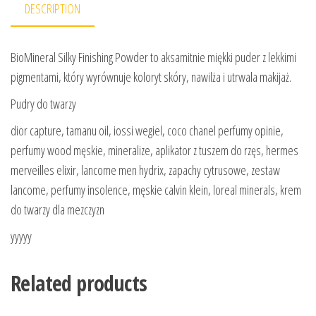
DESCRIPTION
BioMineral Silky Finishing Powder to aksamitnie miękki puder z lekkimi
pigmentami, który wyrównuje koloryt skóry, nawilża i utrwala makijaż.
Pudry do twarzy
dior capture, tamanu oil, iossi wegiel, coco chanel perfumy opinie,
perfumy wood męskie, mineralize, aplikator z tuszem do rzęs, hermes
merveilles elixir, lancome men hydrix, zapachy cytrusowe, zestaw
lancome, perfumy insolence, męskie calvin klein, loreal minerals, krem
do twarzy dla mezczyzn
yyyyy
Related products