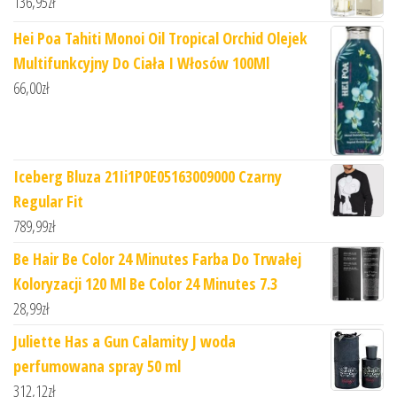
136,95
zł
Hei Poa Tahiti Monoi Oil Tropical Orchid Olejek
Multifunkcyjny Do Ciała I Włosów 100Ml
66,00
zł
Iceberg Bluza 21Ii1P0E05163009000 Czarny
Regular Fit
789,99
zł
Be Hair Be Color 24 Minutes Farba Do Trwałej
Koloryzacji 120 Ml Be Color 24 Minutes 7.3
28,99
zł
Juliette Has a Gun Calamity J woda
perfumowana spray 50 ml
312,12
zł