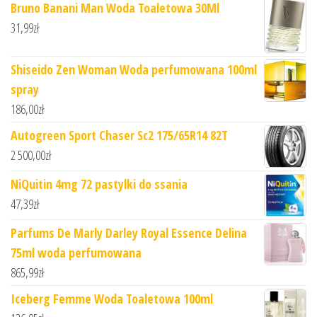
Bruno Banani Man Woda Toaletowa 30Ml
31,99
zł
Shiseido Zen Woman Woda perfumowana 100ml
spray
186,00
zł
Autogreen Sport Chaser Sc2 175/65R14 82T
2 500,00
zł
NiQuitin 4mg 72 pastylki do ssania
47,39
zł
Parfums De Marly Darley Royal Essence Delina
75ml woda perfumowana
865,99
zł
Iceberg Femme Woda Toaletowa 100ml