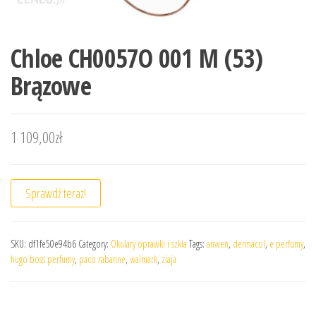
Chloe CH0057O 001 M (53)
Brązowe
1 109,00
zł
Sprawdź teraz!
SKU:
df1fe50e94b6
Category:
Okulary oprawki i szkła
Tags:
anwen
,
dermacol
,
e perfumy
,
hugo boss perfumy
,
paco rabanne
,
walmark
,
ziaja