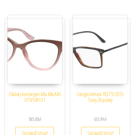
Okulary korekcyjne Miu Miu MU
Giorgio Armani 7037 5570 55
01TV 04I1O1
Szary, Brązowy
585,00
zł
633,99
zł
Sprawdź teraz!
Sprawdź teraz!