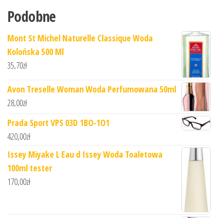
Podobne
Mont St Michel Naturelle Classique Woda
Kolońska 500 Ml
35,70
zł
Avon Treselle Woman Woda Perfumowana 50ml
28,00
zł
Prada Sport VPS 03D 1BO-1O1
420,00
zł
Issey Miyake L Eau d Issey Woda Toaletowa
100ml tester
170,00
zł