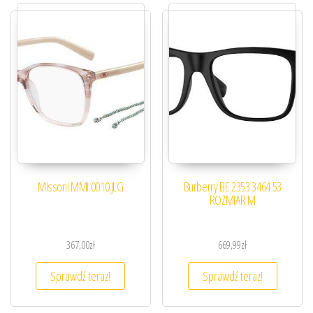
Missoni MMI 0010 JLG
Burberry BE 2353 3464 53
ROZMIAR M
367,00
zł
669,99
zł
Sprawdź teraz!
Sprawdź teraz!