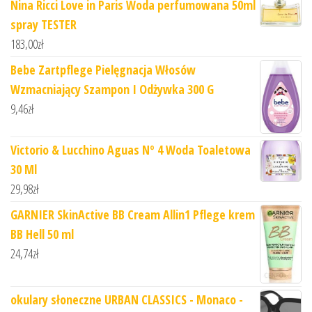
Nina Ricci Love in Paris Woda perfumowana 50ml
spray TESTER
183,00
zł
Bebe Zartpflege Pielęgnacja Włosów
Wzmacniający Szampon I Odżywka 300 G
9,46
zł
Victorio & Lucchino Aguas Nº 4 Woda Toaletowa
30 Ml
29,98
zł
GARNIER SkinActive BB Cream Allin1 Pflege krem
BB Hell 50 ml
24,74
zł
okulary słoneczne URBAN CLASSICS - Monaco -