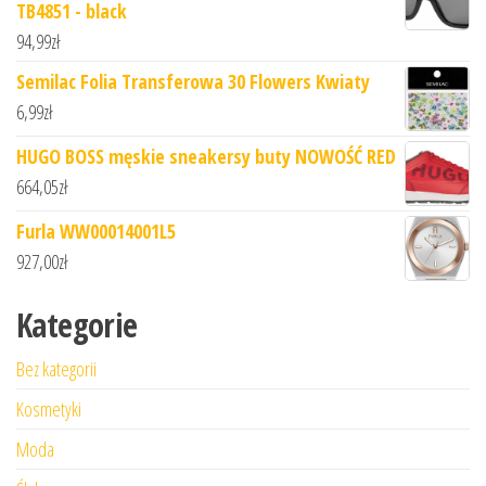
TB4851 - black
94,99
zł
Semilac Folia Transferowa 30 Flowers Kwiaty
6,99
zł
HUGO BOSS męskie sneakersy buty NOWOŚĆ RED
664,05
zł
Furla WW00014001L5
927,00
zł
Kategorie
Bez kategorii
Kosmetyki
Moda