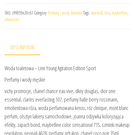
SKU:
c99059e20c61
Category:
Perfumy i wody damskie
Tags:
davidoff
,
ibra
,
maybelline
,
ultraviolet
DESCRIPTION
Woda toaletowa – Linn Young Agitation Edition Sport
Perfumy i wody męskie
vichy promocje, chanel chance eau vive, dkny douglas, dior one
essential, clarins everlasting 107, perfumy halle berry rossmann,
emolientowa róża, woda perfumowana kenzo, róż clinique, mont blanc
perfum, olsztyn lakiery samochodowe, joanna odżywka koloryzująca
efekty, zapach bond, maybelline color sensational 715, szminki makeup
revolution, neonail 4628, perfumy zirh ikon, chanel coco noir 35ml