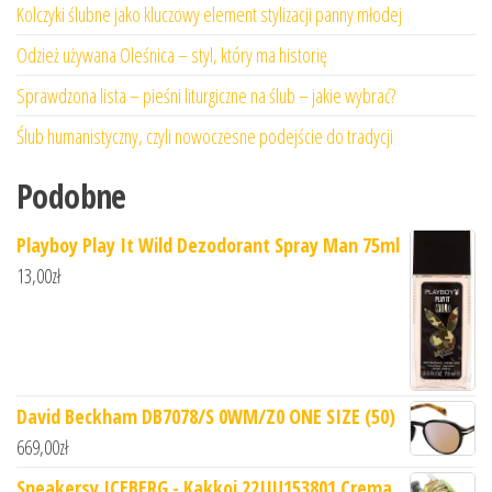
Kolczyki ślubne jako kluczowy element stylizacji panny młodej
Odzież używana Oleśnica – styl, który ma historię
Sprawdzona lista – pieśni liturgiczne na ślub – jakie wybrać?
Ślub humanistyczny, czyli nowoczesne podejście do tradycji
Podobne
Playboy Play It Wild Dezodorant Spray Man 75ml
13,00
zł
David Beckham DB7078/S 0WM/Z0 ONE SIZE (50)
669,00
zł
Sneakersy ICEBERG - Kakkoi 22IIU153801 Crema