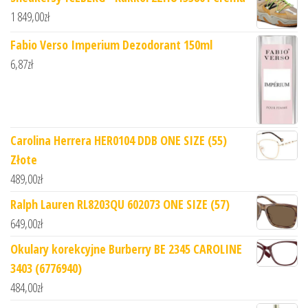
1 849,00
zł
Fabio Verso Imperium Dezodorant 150ml
6,87
zł
Carolina Herrera HER0104 DDB ONE SIZE (55)
Złote
489,00
zł
Ralph Lauren RL8203QU 602073 ONE SIZE (57)
649,00
zł
Okulary korekcyjne Burberry BE 2345 CAROLINE
3403 (6776940)
484,00
zł