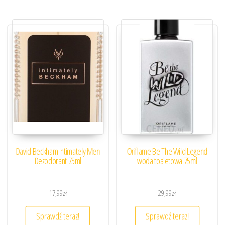
David Beckham Intimately Men
Oriflame Be The Wild Legend
Dezodorant 75ml
woda toaletowa 75ml
17,99
zł
29,99
zł
Sprawdź teraz!
Sprawdź teraz!