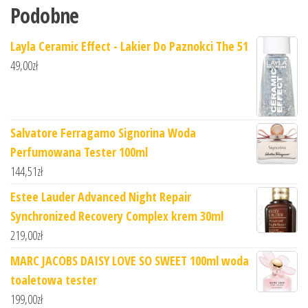
Podobne
Layla Ceramic Effect - Lakier Do Paznokci The 51
49,00
zł
Salvatore Ferragamo Signorina Woda
Perfumowana Tester 100ml
144,51
zł
Estee Lauder Advanced Night Repair
Synchronized Recovery Complex krem 30ml
219,00
zł
MARC JACOBS DAISY LOVE SO SWEET 100ml woda
toaletowa tester
199,00
zł