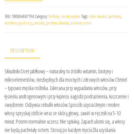
SKU:
590b0e847194
Category:
Perfumy i wody męskie
Tags:
estee lauder
,
iperfumy
,
korektory pod oczy
,
nacomi
,
perfumy damski
,
victorias secret
DESCRIPTION
Składniki:Ocet jabłkowy – naturalny to źródło witamin, biotyny i
mikroelementów, niezbędnych dla mocnych i zdrowych włosów.Chmiel
– typowo męska roślinka. Zalecana przy wypadaniu włosów, przy
łysieniu androgenowym i przy łupieżu. Łagodzi podrażnienia, łuszczenie i
swędzenie. Odżywia cebulki włosów.Sposób użycia:Umyte i mokre
włosy spryskaj obficie wraz ze skórą głowy, zawiń w ręcznik na 5-10
minut. Potem normalnie uczesz. Nie spłukuj. Zapach ulotni się, a włosy
nie będą pachniały octem. Stosuj po każdym myciu.Dla uzyskania