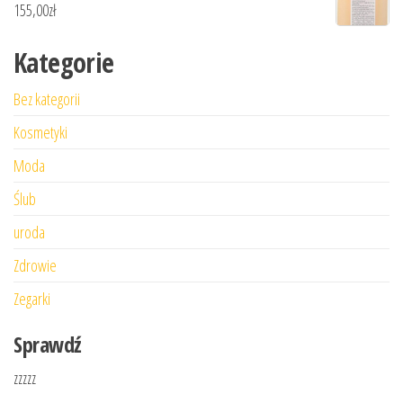
155,00
zł
Kategorie
Bez kategorii
Kosmetyki
Moda
Ślub
uroda
Zdrowie
Zegarki
Sprawdź
zzzzz