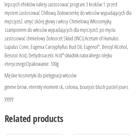
lepszych efektów należy zastosować program 3 kroków:1. przed
myciem zastosować Chillową Ziołowcierkę do włosów wypadających dla
mężczyzn2. umyć skórę głowy i włosy Chmielową Włosomyjką
szamponem do włosów wypadających dla mężczyzn3. po myciu
zastosować chmielowy Ziołoocet.Skład (INCI):Acetum of Humulus
Lupulus Cone, Eugenia Caroyphyllus Bud Oil, Eugenol*, Benzyl Alcohol,
Benzoic Acid, Dehydroacetic Acid*składnik naturalnego olejku
eterycznegoOpakowanie: 100g
Męskie kosmetyki do pielęgnacji włosów
gimme brow, eternity moment ck, colonia, bourjois blush pastel joues
yyyyy
Related products