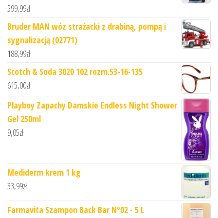
599,99
zł
Bruder MAN wóz strażacki z drabiną, pompą i
sygnalizacją (02771)
188,99
zł
Scotch & Soda 3020 102 rozm.53-16-135
615,00
zł
Playboy Zapachy Damskie Endless Night Shower
Gel 250ml
9,05
zł
Mediderm krem 1 kg
33,99
zł
Farmavita Szampon Back Bar Nº02 - 5 L