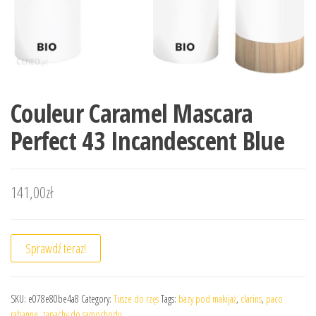
Couleur Caramel Mascara
Perfect 43 Incandescent Blue
141,00
zł
Sprawdź teraz!
SKU:
e078e80be4a8
Category:
Tusze do rzęs
Tags:
bazy pod makijaż
,
clarins
,
paco
rabanne
,
zapachy do samochodu