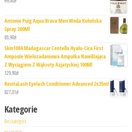
69,00
zł
Antonio Puig Aqua Brava Men Woda Kolońska
Spray 200Ml
83,90
zł
Skin1004 Madagascar Centella Hyalu-Cica First
Ampoule Wielozadaniowa Ampułka Nawilżająca
Z Wyciągiem Z Wąkroty Azjatyckiej 100Ml
129,90
zł
RevitaLash Eyelash Conditioner Advanced 2x35ml
827,01
zł
Kategorie
Bez kategorii