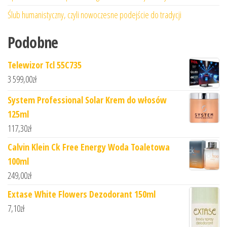
Ślub humanistyczny, czyli nowoczesne podejście do tradycji
Podobne
Telewizor Tcl 55C735
3 599,00
zł
System Professional Solar Krem do włosów
125ml
117,30
zł
Calvin Klein Ck Free Energy Woda Toaletowa
100ml
249,00
zł
Extase White Flowers Dezodorant 150ml
7,10
zł