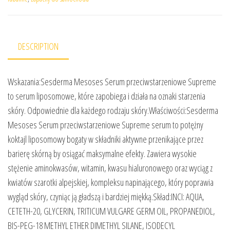
DESCRIPTION
Wskazania:Sesderma Mesoses Serum przeciwstarzeniowe Supreme
to serum liposomowe, które zapobiega i działa na oznaki starzenia
skóry. Odpowiednie dla każdego rodzaju skóry.Właściwości:Sesderma
Mesoses Serum przeciwstarzeniowe Supreme serum to potężny
koktajl liposomowy bogaty w składniki aktywne przenikające przez
barierę skórną by osiągać maksymalne efekty. Zawiera wysokie
stężenie aminokwasów, witamin, kwasu hialuronowego oraz wyciąg z
kwiatów szarotki alpejskiej, kompleksu napinającego, który poprawia
wygląd skóry, czyniąc ją gładszą i bardziej miękką.Skład:INCI: AQUA,
CETETH-20, GLYCERIN, TRITICUM VULGARE GERM OIL, PROPANEDIOL,
BIS-PEG-18 METHYL ETHER DIMETHYL SILANE, ISODECYL