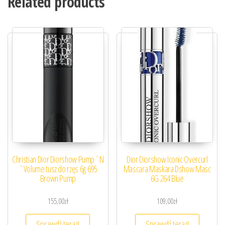
Related products
Christian Dior Diorshow Pump´N
Dior Diorshow Iconic Overcurl
´Volume tusz do rzęs 6g 695
Mascara Maskara Dshow Masc
Brown Pump
6G 264 Blue
155,00
zł
109,00
zł
Sprawdź teraz!
Sprawdź teraz!