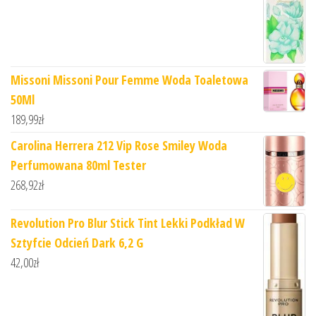
Missoni Missoni Pour Femme Woda Toaletowa
50Ml
189,99
zł
Carolina Herrera 212 Vip Rose Smiley Woda
Perfumowana 80ml Tester
268,92
zł
Revolution Pro Blur Stick Tint Lekki Podkład W
Sztyfcie Odcień Dark 6,2 G
42,00
zł