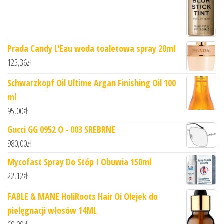
Prada Candy L'Eau woda toaletowa spray 20ml
125,36
zł
Schwarzkopf Oil Ultime Argan Finishing Oil 100
ml
95,00
zł
Gucci GG 0952 O - 003 SREBRNE
980,00
zł
Mycofast Spray Do Stóp I Obuwia 150ml
22,12
zł
FABLE & MANE HoliRoots Hair Oi Olejek do
pielęgnacji włosów 14ML