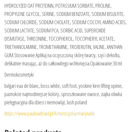
HYDROLYZED OAT PROTEINN, POTASSIUM SORBATE, PROLINE,
PROPYLENE GLYCOL, SERINE, SODIUM BENZOATE, SODIUM BISULFITE,
SODIUM CHLORIDE, SODIUM CHOLATE, SODIUM COCOYL AMINO ACIDS,
SODIUM LACTATE, SODIUM PCA, SORBIC ACID, SUPEROXIDE
DISMUTASE, THREONINE, TOCOPHEROL, TOCOPHERYL ACETATE,
TRIETHANOLAMINE, TROMETHAMINE, TROXERUTIN, VALINE, XANTHAN
GUM.Stosowanie:Aplikuj na oczyszczoną skórę twarzy, szyi i dekoltu,
delikatnie masując, aż do całkowitego wchłonięcia.Opakowanie:30 ml
Dermokosmetyki
bvlgari eau de blanc, boss white, soft foot, yoskine kirei lifting opinie,
paznokcie najmodniejsze kolory, sproszkowane owoce, ziajka oliwka
pielęgnacyjna dla dzieci i niemowląt, lush poland
https://www.pauloadriani.pl/k/mezczyzna/marynarki