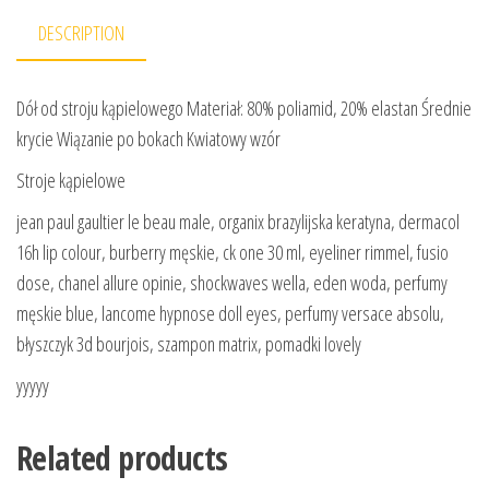
DESCRIPTION
Dół od stroju kąpielowego Materiał: 80% poliamid, 20% elastan Średnie
krycie Wiązanie po bokach Kwiatowy wzór
Stroje kąpielowe
jean paul gaultier le beau male, organix brazylijska keratyna, dermacol
16h lip colour, burberry męskie, ck one 30 ml, eyeliner rimmel, fusio
dose, chanel allure opinie, shockwaves wella, eden woda, perfumy
męskie blue, lancome hypnose doll eyes, perfumy versace absolu,
błyszczyk 3d bourjois, szampon matrix, pomadki lovely
yyyyy
Related products