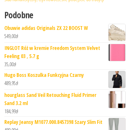
Podobne
Obuwie adidas Originals ZX 22 BOOST W
549,00
zł
INGLOT Róż w kremie Freedom System Velvet
Feeling 03 , 5.7 g
35,00
zł
Hugo Boss Koszulka Funkcyjna Czarny
489,95
zł
hourglass Sand Veil Retouching Fluid Primer
Sand 3.2 ml
184,99
zł
Replay Jeansy M1077.000.8457398 Szary Slim Fit