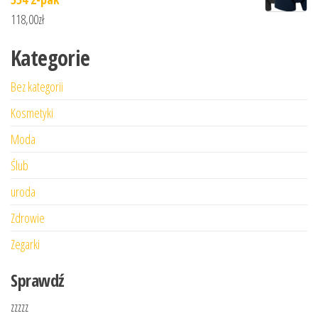
118,00
zł
Kategorie
Bez kategorii
Kosmetyki
Moda
Ślub
uroda
Zdrowie
Zegarki
Sprawdź
zzzzz