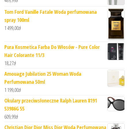
489,99
zł
Tom Ford Vanille Fatale Woda perfumowana
spray 100ml
1 499,00
zł
Pura Kosmetica Farba Do Włosów - Pure Color
Hair Colorante 11/3
18,27
zł
Amouage Jubilation 25 Woman Woda
Perfumowana 50ml
1 199,00
zł
Okulary przeciwsłoneczne Ralph Lauren 8191
53986G 55
609,99
zł
Christian Dior Dior Miss Dior Woda Perfumowana