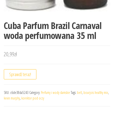
Cuba Parfum Brazil Carnaval
woda perfumowana 35 ml
20,99
zł
Sprawdź teraz!
SKU:
c6de38da5243
Category:
Perfumy i wody damskie
Tags:
bell
,
bourjois healthy mix
,
kevin murphy
,
korektor pod oczy