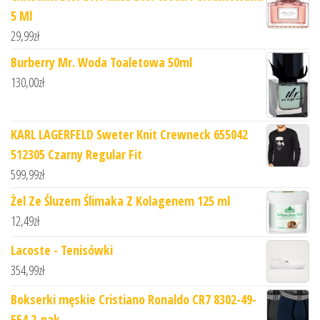
5 Ml
29,99
zł
Burberry Mr. Woda Toaletowa 50ml
130,00
zł
KARL LAGERFELD Sweter Knit Crewneck 655042
512305 Czarny Regular Fit
599,99
zł
Żel Ze Śluzem Ślimaka Z Kolagenem 125 ml
12,49
zł
Lacoste - Tenisówki
354,99
zł
Bokserki męskie Cristiano Ronaldo CR7 8302-49-
554 2-pak