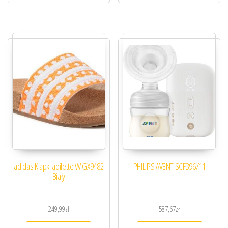
adidas Klapki adilette W GX9482
PHILIPS AVENT SCF396/11
Biały
249,99
zł
587,67
zł