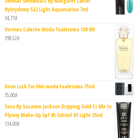
Semilac SemiBeats by Margaret Lakier
Hybrydowy 522 Light Aquamarine 7ml
34,77
zł
Hermes Caleche Woda Toaletowa 100 Ml
398,52
zł
Avon Luck for Him woda toaletowa 75ml
35,00
zł
Sosu By Suzanne Jackson Dripping Gold Cc Me In
Płynny Make-Up Spf 45 Odcień 03 Light 35ml
134,00
zł