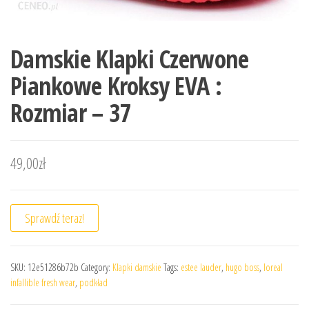
Damskie Klapki Czerwone
Piankowe Kroksy EVA :
Rozmiar – 37
49,00
zł
Sprawdź teraz!
SKU:
12e51286b72b
Category:
Klapki damskie
Tags:
estee lauder
,
hugo boss
,
loreal
infallible fresh wear
,
podkład