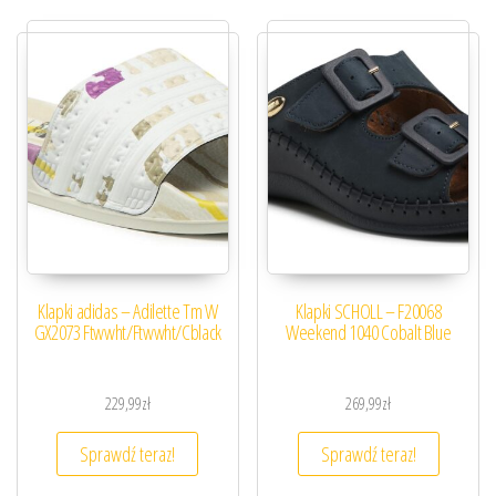
Klapki adidas – Adilette Tm W
Klapki SCHOLL – F20068
GX2073 Ftwwht/Ftwwht/Cblack
Weekend 1040 Cobalt Blue
229,99
zł
269,99
zł
Sprawdź teraz!
Sprawdź teraz!