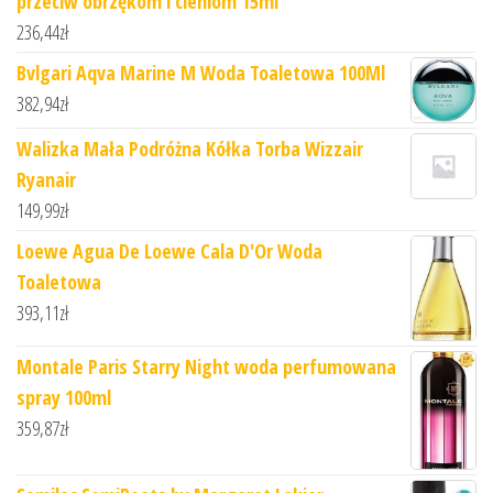
przeciw obrzękom i cieniom 15ml
236,44
zł
Bvlgari Aqva Marine M Woda Toaletowa 100Ml
382,94
zł
Walizka Mała Podróżna Kółka Torba Wizzair
Ryanair
149,99
zł
Loewe Agua De Loewe Cala D'Or Woda
Toaletowa
393,11
zł
Montale Paris Starry Night woda perfumowana
spray 100ml
359,87
zł