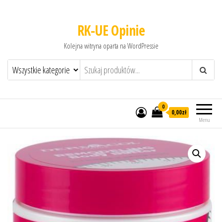
RK-UE Opinie
Kolejna witryna oparta na WordPressie
0
0,00zł
Menu