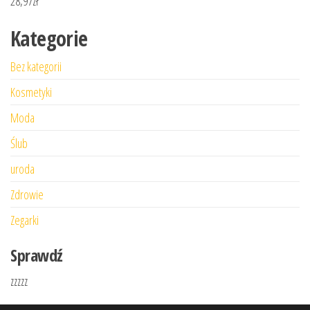
28,97
zł
Kategorie
Bez kategorii
Kosmetyki
Moda
Ślub
uroda
Zdrowie
Zegarki
Sprawdź
zzzzz