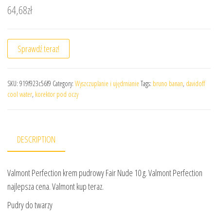
64,68
zł
Sprawdź teraz!
SKU:
919f923c56f9
Category:
Wyszczuplanie i ujędrnianie
Tags:
bruno banan
,
davidoff
cool water
,
korektor pod oczy
DESCRIPTION
Valmont Perfection krem pudrowy Fair Nude 10 g. Valmont Perfection
najlepsza cena. Valmont kup teraz.
Pudry do twarzy