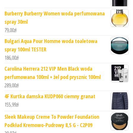
Burberry Burberry Women woda perfumowana
spray 30ml
79,00
zł
Bulgari Aqua Pour Homme woda toaletowa
spray 100ml TESTER
186,00
zł
Carolina Herrera 212 VIP Men Black woda
perfumowana 100ml + żel pod prysznic 100ml
289,00
zł
4F Kurtka damska KUDP060 ciemny granat
155,99
zł
Sleek Makeup Creme To Powder Foundation
Podkład Kremowo-Pudrowy 8,5 G - C2P09