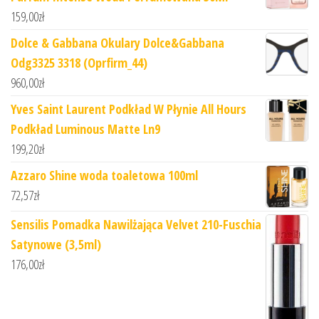
159,00
zł
Dolce & Gabbana Okulary Dolce&Gabbana
Odg3325 3318 (Oprfirm_44)
960,00
zł
Yves Saint Laurent Podkład W Płynie All Hours
Podkład Luminous Matte Ln9
199,20
zł
Azzaro Shine woda toaletowa 100ml
72,57
zł
Sensilis Pomadka Nawilżająca Velvet 210-Fuschia
Satynowe (3,5ml)
176,00
zł