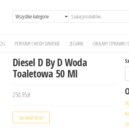
LOG
PERFUMY I WODY DAMSKIE
ZEGARKI
OKULARY OPRAWKI I 
Diesel D By D Woda
S
Toaletowa 50 Ml
O
250,95
zł
Ub
Ko
Sprawdź teraz!
Od