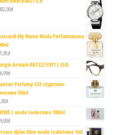
alvin Klein K4A211C6
002,00
zł
russardi My Name Woda Perfumowana
00ml
5,85
zł
iorgio Armani AR7222 5931 L (54)
6,99
zł
lantier Perfumy 533 szyprowo-
wocowe 50ml
,00
zł
OEWE L woda toaletowa 100ml
9,00
zł
ersace dylan blue woda toaletowa 1ml