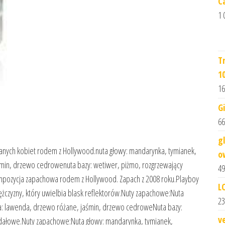
C
1 
T
1
16
G
66
g
anych kobiet rodem z Hollywood.nuta głowy: mandarynka, tymianek,
o
min, drzewo cedrowenuta bazy: wetiwer, piżmo, rozgrzewający
49
pozycja zapachowa rodem z Hollywood. Zapach z 2008 roku.Playboy
L
czyzny, który uwielbia blask reflektorów.Nuty zapachowe:Nuta
23
a: lawenda, drzewo różane, jaśmin, drzewo cedroweNuta bazy:
v
ndałowe.Nuty zapachowe:Nuta głowy: mandarynka, tymianek,