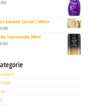
,00
zł
aco Rabanne Zestaw 1 Million
9,00
zł
ribe Imperméable 200ml
8,00
zł
ategorie
z kategorii
smetyki
oda
ub