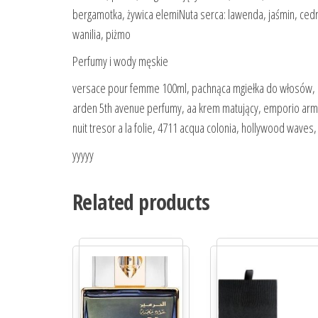
bergamotka, żywica elemiNuta serca: lawenda, jaśmin, ce
wanilia, piżmo
Perfumy i wody męskie
versace pour femme 100ml, pachnąca mgiełka do włosów, lu
arden 5th avenue perfumy, aa krem matujący, emporio arman
nuit tresor a la folie, 4711 acqua colonia, hollywood waves
yyyyy
Related products