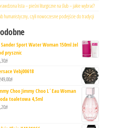
rawdzona lista – pieśni liturgiczne na ślub – jakie wybrać?
ub humanistyczny, czyli nowoczesne podejście do tradycji
Podobne
il Sander Sport Water Woman 150ml żel
od prysznic
,30
zł
ersace Vebj00618
249,00
zł
immy Choo Jimmy Choo L´Eau Woman
oda toaletowa 4,5ml
,20
zł