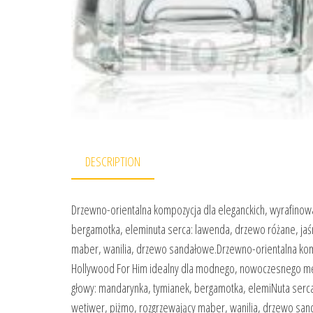
DESCRIPTION
Drzewno-orientalna kompozycja dla eleganckich, wyrafinow
bergamotka, eleminuta serca: lawenda, drzewo różane, jaś
maber, wanilia, drzewo sandałowe.Drzewno-orientalna kom
Hollywood For Him idealny dla modnego, nowoczesnego męż
głowy: mandarynka, tymianek, bergamotka, elemiNuta serc
wetiwer, piżmo, rozgrzewający maber, wanilia, drzewo sa