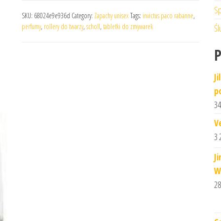
Sp
SKU:
68024e9e936d
Category:
Zapachy unisex
Tags:
invictus paco rabanne
,
perfumy
,
rollery do twarzy
,
scholl
,
tabletki do zmywarek
Śl
J
p
34
V
3 
J
W
28