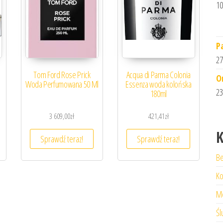
10
P
27
Tom Ford Rose Prick
Acqua di Parma Colonia
O
Woda Perfumowana 50 Ml
Essenza woda kolońska
23
180ml
3 609,00
zł
421,41
zł
K
Sprawdź teraz!
Sprawdź teraz!
Be
Ko
M
Śl