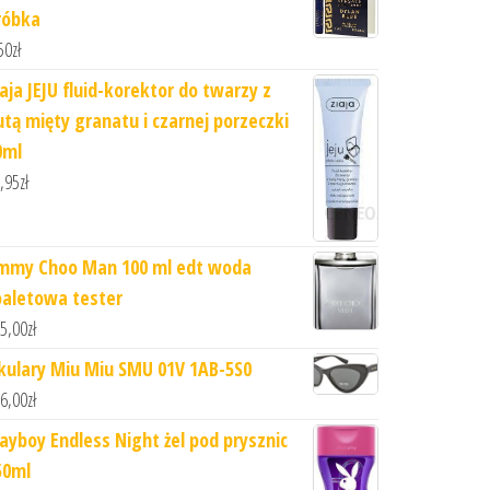
róbka
50
zł
iaja JEJU fluid-korektor do twarzy z
utą mięty granatu i czarnej porzeczki
0ml
,95
zł
immy Choo Man 100 ml edt woda
oaletowa tester
5,00
zł
kulary Miu Miu SMU 01V 1AB-5S0
6,00
zł
layboy Endless Night żel pod prysznic
50ml