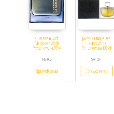
Al Haramain Oudh
Jovoy La Liturgie Des
Mahabbah Woda
Heures Woda
Perfumowana 50 Ml
Perfumowana 100Ml
149,00
zł
529,00
zł
Sprawdź teraz!
Sprawdź teraz!