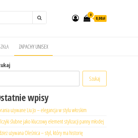
0
0,00zł
SZKŁA
ZAPACHY UNISEX
zukaj
Szukaj
statnie wpisy
rania używane Liu Jo – elegancja w stylu włoskim
lczyki ślubne jako kluczowy element stylizacji panny młodej
zież używana Oleśnica – styl, który ma historię