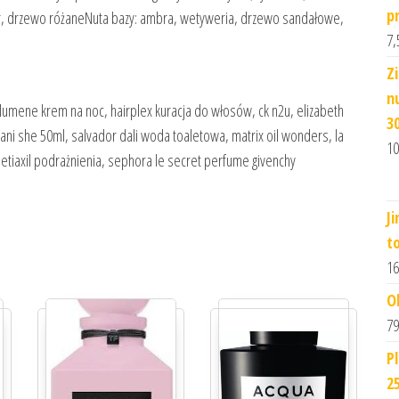
p
dr, drzewo różaneNuta bazy: ambra, wetyweria, drzewo sandałowe,
7,
Z
n
mene krem na noc, hairplex kuracja do włosów, ck n2u, elizabeth
3
i she 50ml, salvador dali woda toaletowa, matrix oil wonders, la
10
, etiaxil podrażnienia, sephora le secret perfume givenchy
J
t
16
O
79
P
2