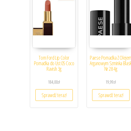
Tom Ford Lip Color
Paese Pomadka Z Oleje
Pomadka do Ust 05 Coco
Arganowym Szminka Blas
Ravish 3g
Nr 28 4g
184,00
zł
19,99
zł
Sprawdź teraz!
Sprawdź teraz!