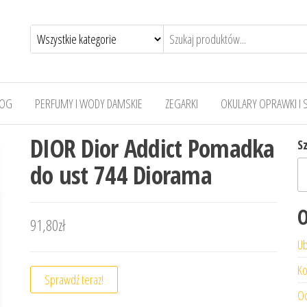
LOG
PERFUMY I WODY DAMSKIE
ZEGARKI
OKULARY OPRAWKI I 
DIOR Dior Addict Pomadka
S
do ust 744 Diorama
O
91,80
zł
Ub
Ko
Sprawdź teraz!
Od