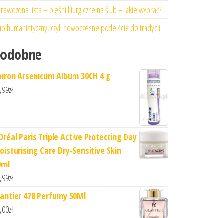
rawdzona lista – pieśni liturgiczne na ślub – jakie wybrać?
ub humanistyczny, czyli nowoczesne podejście do tradycji
Podobne
oiron Arsenicum Album 30CH 4 g
,99
zł
'Oréal Paris Triple Active Protecting Day
oisturising Care Dry-Sensitive Skin
0ml
,99
zł
lantier 478 Perfumy 50Ml
,00
zł