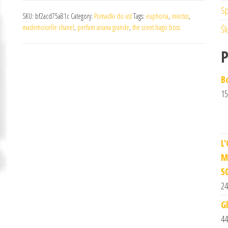
Sp
SKU:
bf2acd75a81c
Category:
Pomadki do ust
Tags:
euphoria
,
invictus
,
mademoiselle chanel
,
perfum ariana grande
,
the scent hugo boss
Śl
B
15
L
M
5
24
G
44