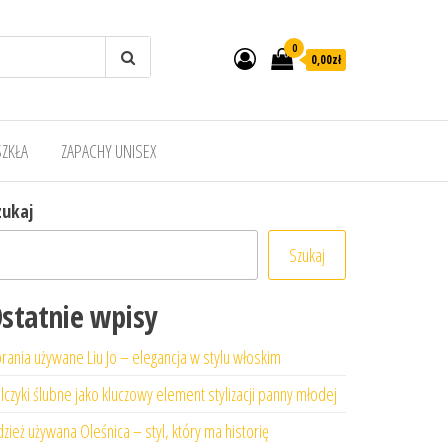
0
0,00zł
SZKŁA
ZAPACHY UNISEX
zukaj
Szukaj
statnie wpisy
rania używane Liu Jo – elegancja w stylu włoskim
lczyki ślubne jako kluczowy element stylizacji panny młodej
zież używana Oleśnica – styl, który ma historię