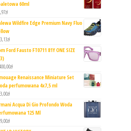
oaletowa 60ml
,97
zł
alewa Wildfire Edge Premium Navy Fluo
ellow
3,13
zł
om Ford Fausto FT0711 81Y ONE SIZE
3)
400,00
zł
mouage Renaissance Miniature Set
oda perfumowana 4x7,5 ml
3,00
zł
rmani Acqua Di Gio Profondo Woda
erfumowana 125 Ml
9,00
zł