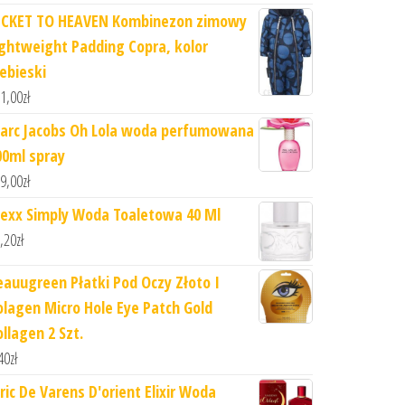
ICKET TO HEAVEN Kombinezon zimowy
ightweight Padding Copra, kolor
iebieski
1,00
zł
arc Jacobs Oh Lola woda perfumowana
00ml spray
9,00
zł
exx Simply Woda Toaletowa 40 Ml
,20
zł
eauugreen Płatki Pod Oczy Złoto I
olagen Micro Hole Eye Patch Gold
ollagen 2 Szt.
40
zł
lric De Varens D'orient Elixir Woda