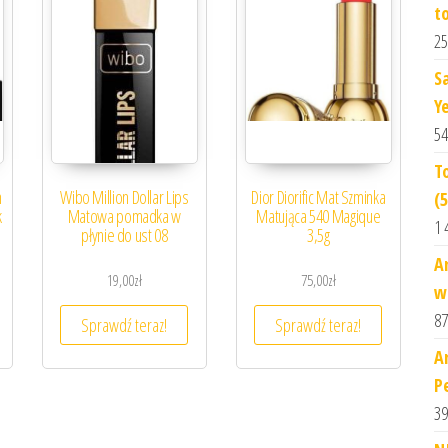
t
25
S
Y
54
T
m
Wibo Million Dollar Lips
Dior Diorific Mat Szminka
(5
k
Matowa pomadka w
Matująca 540 Magique
1 
płynie do ust 08
3,5g
A
19,00
zł
75,00
zł
w
87
Sprawdź teraz!
Sprawdź teraz!
A
P
39