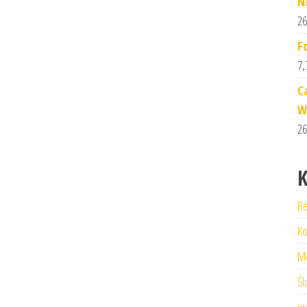
N
26
F
7,
C
W
26
K
Be
Ko
M
Śl
ur