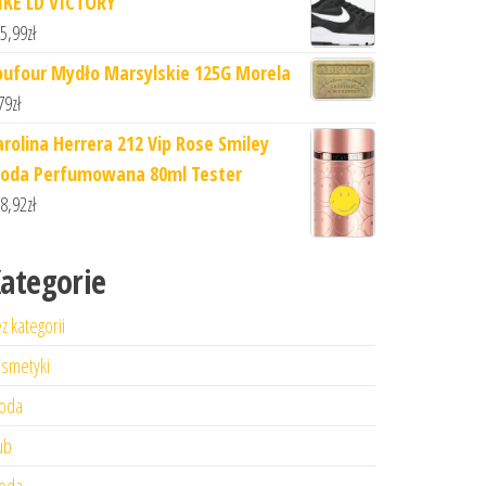
IKE LD VICTORY
5,99
zł
oufour Mydło Marsylskie 125G Morela
79
zł
arolina Herrera 212 Vip Rose Smiley
oda Perfumowana 80ml Tester
8,92
zł
ategorie
z kategorii
smetyki
oda
ub
oda