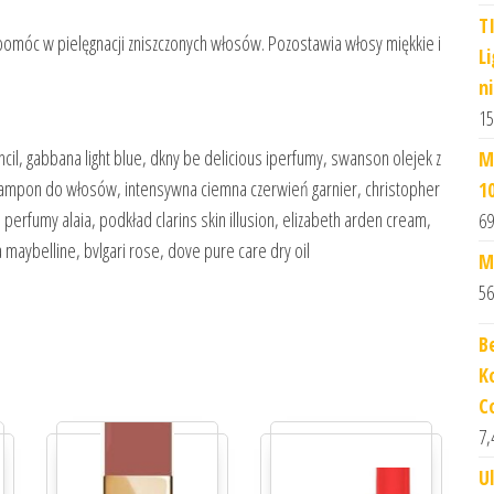
T
omóc w pielęgnacji zniszczonych włosów. Pozostawia włosy miękkie i
L
n
15
encil, gabbana light blue, dkny be delicious iperfumy, swanson olejek z
M
szampon do włosów, intensywna ciemna czerwień garnier, christopher
1
erfumy alaia, podkład clarins skin illusion, elizabeth arden cream,
69
maybelline, bvlgari rose, dove pure care dry oil
M
56
B
K
C
7,
U