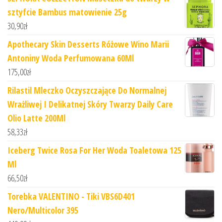
sztyfcie Bambus matowienie 25g
30,90
zł
Apothecary Skin Desserts Różowe Wino Marii
Antoniny Woda Perfumowana 60Ml
175,00
zł
Rilastil Mleczko Oczyszczające Do Normalnej
Wrażliwej I Delikatnej Skóry Twarzy Daily Care
Olio Latte 200Ml
58,33
zł
Iceberg Twice Rosa For Her Woda Toaletowa 125
Ml
66,50
zł
Torebka VALENTINO - Tiki VBS6D401
Nero/Multicolor 395