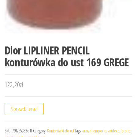
Dior LIPLINER PENCIL
konturówka do ust 169 GREGE
122,20
zł
Sprawdź teraz!
SKU:
79f2c5a83d1f
Category:
Konturówki do ust
Tags:
armani emporio
,
artdeco
,
bioliq
,