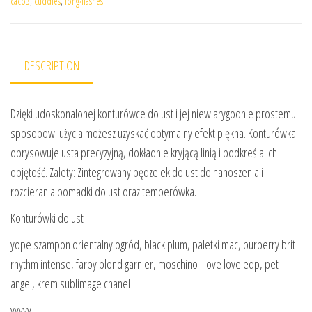
caco3
,
cuddles
,
long4lashes
DESCRIPTION
Dzięki udoskonalonej konturówce do ust i jej niewiarygodnie prostemu
sposobowi użycia możesz uzyskać optymalny efekt piękna. Konturówka
obrysowuje usta precyzyjną, dokładnie kryjącą linią i podkreśla ich
objętość. Zalety: Zintegrowany pędzelek do ust do nanoszenia i
rozcierania pomadki do ust oraz temperówka.
Konturówki do ust
yope szampon orientalny ogród, black plum, paletki mac, burberry brit
rhythm intense, farby blond garnier, moschino i love love edp, pet
angel, krem sublimage chanel
yyyyy