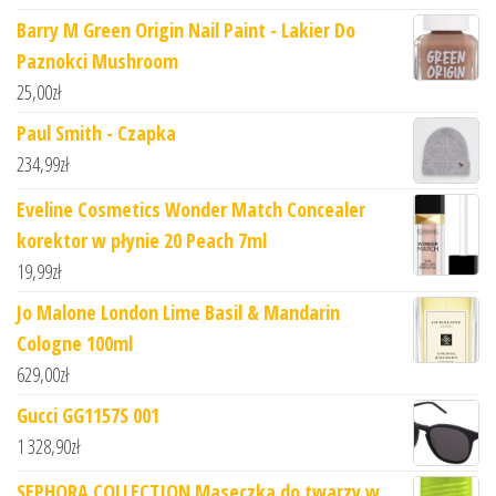
Barry M Green Origin Nail Paint - Lakier Do
Paznokci Mushroom
25,00
zł
Paul Smith - Czapka
234,99
zł
Eveline Cosmetics Wonder Match Concealer
korektor w płynie 20 Peach 7ml
19,99
zł
Jo Malone London Lime Basil & Mandarin
Cologne 100ml
629,00
zł
Gucci GG1157S 001
1 328,90
zł
SEPHORA COLLECTION Maseczka do twarzy w