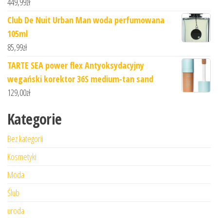
449,99
zł
Club De Nuit Urban Man woda perfumowana
105ml
85,99
zł
TARTE SEA power flex Antyoksydacyjny
wegański korektor 36S medium-tan sand
129,00
zł
Kategorie
Bez kategorii
Kosmetyki
Moda
Ślub
uroda