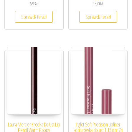
ust 1,2g
6,93
zł
95,00
zł
Sprawdź teraz!
Sprawdź teraz!
Laura Mercier Kredka Do Ust Lip
Inglot Soft Precision Lipliner
Pencil Warm Poppy
konturówka do ust 1,13 g nr 74