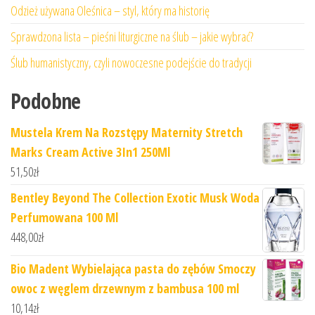
Odzież używana Oleśnica – styl, który ma historię
Sprawdzona lista – pieśni liturgiczne na ślub – jakie wybrać?
Ślub humanistyczny, czyli nowoczesne podejście do tradycji
Podobne
Mustela Krem Na Rozstępy Maternity Stretch
Marks Cream Active 3In1 250Ml
51,50
zł
Bentley Beyond The Collection Exotic Musk Woda
Perfumowana 100 Ml
448,00
zł
Bio Madent Wybielająca pasta do zębów Smoczy
owoc z węglem drzewnym z bambusa 100 ml
10,14
zł