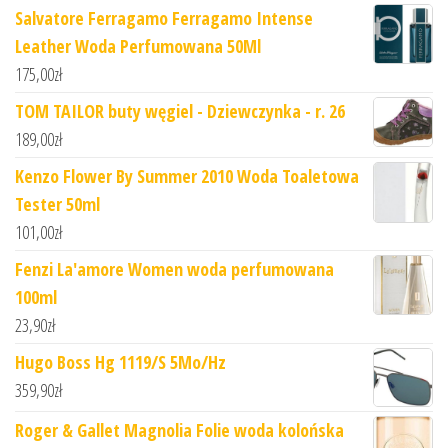
Salvatore Ferragamo Ferragamo Intense
Leather Woda Perfumowana 50Ml
175,00
zł
TOM TAILOR buty węgiel - Dziewczynka - r. 26
189,00
zł
Kenzo Flower By Summer 2010 Woda Toaletowa
Tester 50ml
101,00
zł
Fenzi La'amore Women woda perfumowana
100ml
23,90
zł
Hugo Boss Hg 1119/S 5Mo/Hz
359,90
zł
Roger & Gallet Magnolia Folie woda kolońska