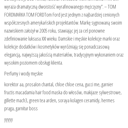
wyraża dramatyczną dwoistość wyrafinowanego mężczyzny”. – TOM
FORDMARKA TOM FORDTom Ford jest jednym z najbardziej cenionych
współczesnych amerykańskich projektantów. Markę sygnowaną swoim
nazwiskiem założył w 2005 roku, stawiając jej za cel ponowne
zdefiniowanie luksusu XXI wieku. Damskie i męskie kolekcje marki oraz
kolekcje dodatków i kosmetyków wyróżniają się ponadczasową
elegancją, najwyższą jakością materiałów, tradycyjnym wykonaniem oraz
wysokim poziomem obsługi klienta.
Perfumy i wody męskie
korektor aa, prosalon chantal, chloe chloe cena, gucci me, garnier
fructis macadamia hair food maska do włosów, makijaze sylwestrowe,
gillette mach3, green tea arden, soraya kolagen ceramidy, hermes
praga, garnitur boss
yyyyy