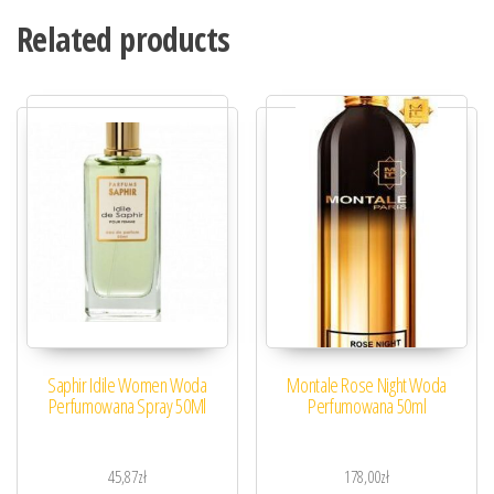
Related products
Saphir Idile Women Woda
Montale Rose Night Woda
Perfumowana Spray 50Ml
Perfumowana 50ml
45,87
zł
178,00
zł