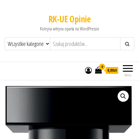
RK-UE Opinie
Kolejna witryna oparta na WordPressie
0
0,00zł
Menu