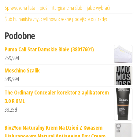
Sprawdzona lista – pieśni liturgiczne na ślub – jakie wybrać?
Ślub humanistyczny, czyli nowoczesne podejście do tradycji
Podobne
Puma Cali Star Damskie Białe (38017601)
259,99
zł
Moschino Szalik
549,99
zł
The Ordinary Concealer korektor z aplikatorem
3.0 R 8ML
38,25
zł
Bio2You Naturalny Krem ​​Na Dzień Z Kwasem
Hialuronowym Natural Antiageing Day Cream