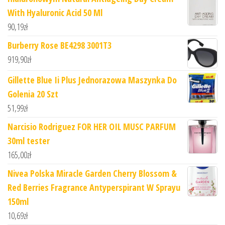
With Hyaluronic Acid 50 Ml
90,19
zł
Burberry Rose BE4298 3001T3
919,90
zł
Gillette Blue Ii Plus Jednorazowa Maszynka Do
Golenia 20 Szt
51,99
zł
Narcisio Rodriguez FOR HER OIL MUSC PARFUM
30ml tester
165,00
zł
Nivea Polska Miracle Garden Cherry Blossom &
Red Berries Fragrance Antyperspirant W Sprayu
150ml
10,69
zł