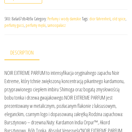
SKU:
8a6a67db4b9a
Category:
Perfumy i wody damskie
Tags:
dior fahrenheit
,
old spice
,
perfumy gucci
,
perfumy męski
,
samoopalacz
DESCRIPTION
NOIR EXTREME PARFUM to intensyfikacja oryginalnego zapachu Noir
Extreme, który tchnie zwiększoną koncentracją pikantnego kardamonu,
przyprawionego ciepłem imbiru Shimoga oraz bogatą zmysłowością
bobu tonka i drzewa gwajakowego.NOIR EXTREME PARFUM jest
prezentowany w metalicznym, pozłacanym flakonie z luksusowym,
eleganckim, czarnym logo i dopasowaną zakrętką.Rodzina zapachowa:
Bursztynowo – drzewna.Nuty: Kardamon India Orpur™, Akord
Bursztynowy, Bób Tonka, Absolut Venezuela”NOIR EXTREME PARFUM