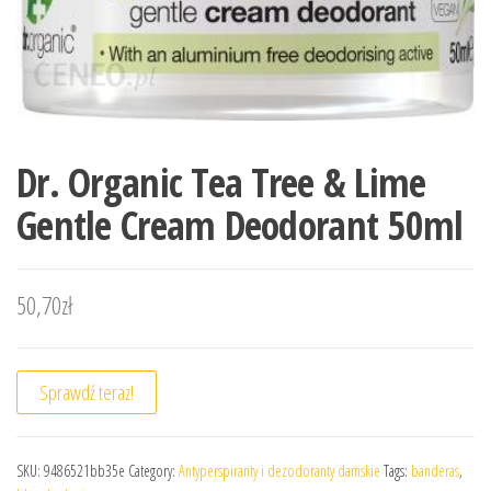
Dr. Organic Tea Tree & Lime
Gentle Cream Deodorant 50ml
50,70
zł
Sprawdź teraz!
SKU:
9486521bb35e
Category:
Antyperspiranty i dezodoranty damskie
Tags:
banderas
,