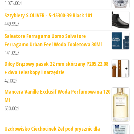
1 075,00
zł
Sztyblety S.OLIVER - 5-15300-39 Black 101
449,99
zł
Salvatore Ferragamo Uomo Salvatore
Ferragamo Urban Feel Woda Toaletowa 30Ml
141,09
zł
Diloy Brązowy pasek 22 mm skórzany P205.22.08
+ dwa teleskopy i narzędzie
42,00
zł
Mancera Vanille Exclusif Woda Perfumowana 120
Ml
630,00
zł
Uzdrowisko Ciechocinek Żel pod prysznic dla