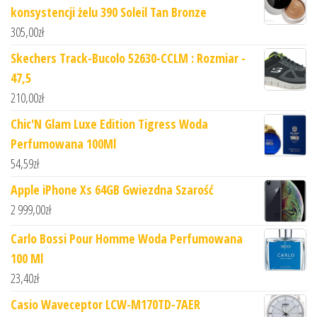
konsystencji żelu 390 Soleil Tan Bronze
305,00
zł
Skechers Track-Bucolo 52630-CCLM : Rozmiar -
47,5
210,00
zł
Chic'N Glam Luxe Edition Tigress Woda
Perfumowana 100Ml
54,59
zł
Apple iPhone Xs 64GB Gwiezdna Szarość
2 999,00
zł
Carlo Bossi Pour Homme Woda Perfumowana
100 Ml
23,40
zł
Casio Waveceptor LCW-M170TD-7AER