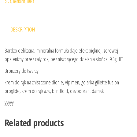
blue
,
herbaria
,
nuxe
DESCRIPTION
Bardzo delikatna, mineralna formuła daje efekt pięknej, zdrowej
opalenizny przez cały rok, bez niszczącego działania słońca. 9.5g HIT
Bronzery do twarzy
krem do rąk na zniszczone dłonie, vip men, golarka gillette fusion
proglide, krem do rąk azs, blindfold, dezodorant damski
yyyyy
Related products