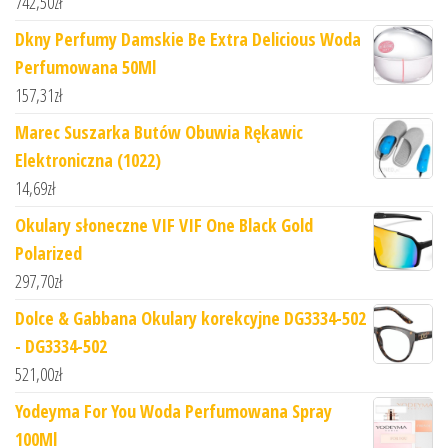
742,50
zł
Dkny Perfumy Damskie Be Extra Delicious Woda
Perfumowana 50Ml
157,31
zł
Marec Suszarka Butów Obuwia Rękawic
Elektroniczna (1022)
14,69
zł
Okulary słoneczne VIF VIF One Black Gold
Polarized
297,70
zł
Dolce & Gabbana Okulary korekcyjne DG3334-502
- DG3334-502
521,00
zł
Yodeyma For You Woda Perfumowana Spray
100Ml