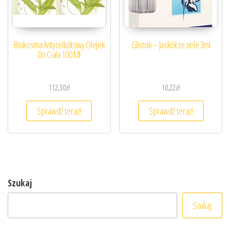
Biokosma Antycellulitowy Olejek
Glistnik – Jaskółcze ziele 3ml
Do Ciała 100 Ml
112,30
zł
10,22
zł
Sprawdź teraz!
Sprawdź teraz!
Szukaj
Szukaj