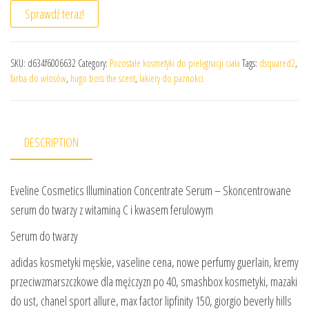
Sprawdź teraz!
SKU:
d634f6006632
Category:
Pozostałe kosmetyki do pielęgnacji ciała
Tags:
dsquared2
,
farba do włosów
,
hugo boss the scent
,
lakiery do paznokci
DESCRIPTION
Eveline Cosmetics Illumination Concentrate Serum – Skoncentrowane
serum do twarzy z witaminą C i kwasem ferulowym
Serum do twarzy
adidas kosmetyki męskie, vaseline cena, nowe perfumy guerlain, kremy
przeciwzmarszczkowe dla mężczyzn po 40, smashbox kosmetyki, mazaki
do ust, chanel sport allure, max factor lipfinity 150, giorgio beverly hills