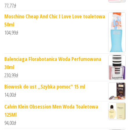
77,77
zł
Moschino Cheap And Chic I Love Love toaletowa
50ml
104,99
zł
Balenciaga Florabotanica Woda Perfumowana
30ml
230,99
zł
Biowosk do ust ,,Szybka pomoc" 15 ml
14,00
zł
Calvin Klein Obsession Men Woda Toaletowa
125Ml
94,00
zł