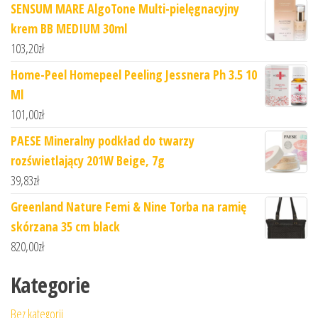
SENSUM MARE AlgoTone Multi-pielęgnacyjny
krem BB MEDIUM 30ml
103,20
zł
Home-Peel Homepeel Peeling Jessnera Ph 3.5 10
Ml
101,00
zł
PAESE Mineralny podkład do twarzy
rozświetlający 201W Beige, 7g
39,83
zł
Greenland Nature Femi & Nine Torba na ramię
skórzana 35 cm black
820,00
zł
Kategorie
Bez kategorii