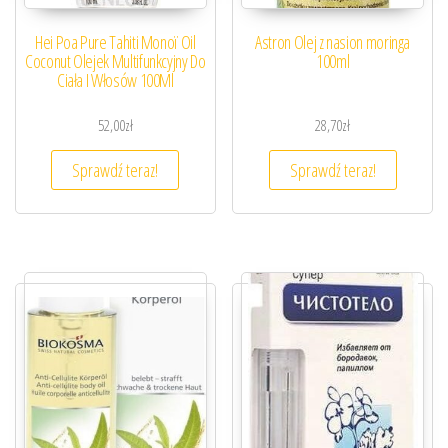
Hei Poa Pure Tahiti Monoï Oil
Astron Olej z nasion moringa
Coconut Olejek Multifunkcyjny Do
100ml
Ciała I Włosów 100Ml
52,00
zł
28,70
zł
Sprawdź teraz!
Sprawdź teraz!