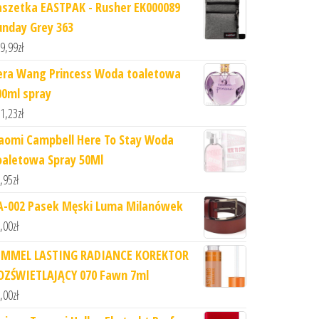
aszetka EASTPAK - Rusher EK000089
unday Grey 363
9,99
zł
era Wang Princess Woda toaletowa
00ml spray
1,23
zł
aomi Campbell Here To Stay Woda
oaletowa Spray 50Ml
,95
zł
A-002 Pasek Męski Luma Milanówek
,00
zł
IMMEL LASTING RADIANCE KOREKTOR
OZŚWIETLAJĄCY 070 Fawn 7ml
,00
zł