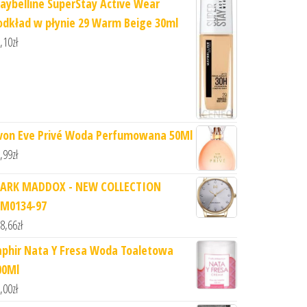
aybelline SuperStay Active Wear
odkład w płynie 29 Warm Beige 30ml
,10
zł
von Eve Privé Woda Perfumowana 50Ml
,99
zł
ARK MADDOX - NEW COLLECTION
M0134-97
8,66
zł
aphir Nata Y Fresa Woda Toaletowa
00Ml
,00
zł