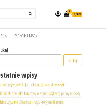
0
0,00zł
SZKŁA
ZAPACHY UNISEX
zukaj
Szukaj
statnie wpisy
rania używane Liu Jo – elegancja w stylu włoskim
lczyki ślubne jako kluczowy element stylizacji panny młodej
zież używana Oleśnica – styl, który ma historię