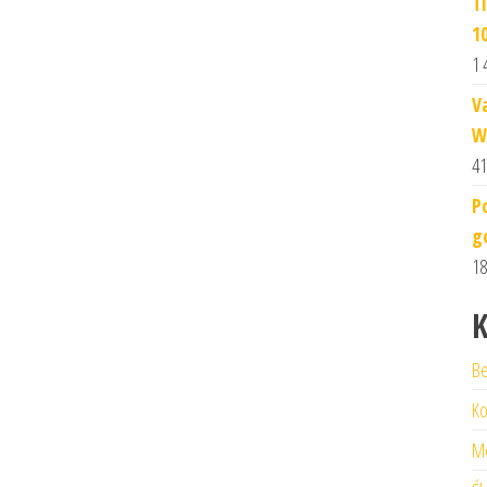
T
1
1 
V
W
41
P
g
18
K
Be
Ko
M