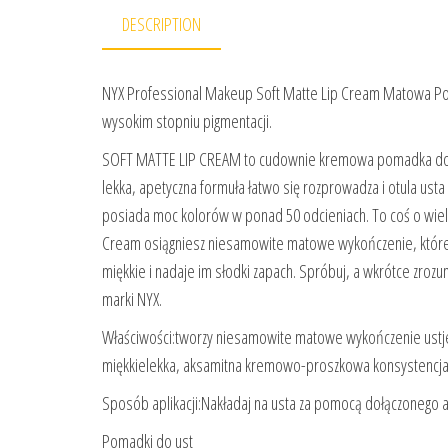
DESCRIPTION
NYX Professional Makeup Soft Matte Lip Cream Matowa Po
wysokim stopniu pigmentacji.
SOFT MATTE LIP CREAM to cudownie kremowa pomadka do ust,
lekka, apetyczna formuła łatwo się rozprowadza i otula us
posiada moc kolorów w ponad 50 odcieniach. To coś o wiele
Cream osiągniesz niesamowite matowe wykończenie, które j
miękkie i nadaje im słodki zapach. Spróbuj, a wkrótce zrozu
marki NYX.
Właściwości:tworzy niesamowite matowe wykończenie ustjes
miękkielekka, aksamitna kremowo-proszkowa konsystencja
Sposób aplikacji:Nakładaj na usta za pomocą dołączonego apl
Pomadki do ust