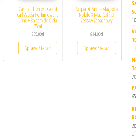
S
l
Carolina Herrera Good
Acqua Di Parma Magnolia
S
Girl Woda Perfumowana
Nobile X-Mas Coffret
10
50ml + Balsam do Ciała
Zestaw Zapachowy
75ml
V
355,00
zł
814,00
zł
1
Sprawdź teraz!
Sprawdź teraz!
11
N
T
70
P
65
R
R
20