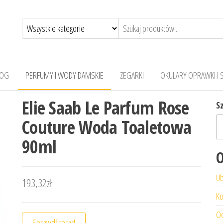
LOG
PERFUMY I WODY DAMSKIE
ZEGARKI
OKULARY OPRAWKI I 
Elie Saab Le Parfum Rose
S
Couture Woda Toaletowa
90ml
O
Ub
193,32
zł
Ko
Od
Sprawdź teraz!