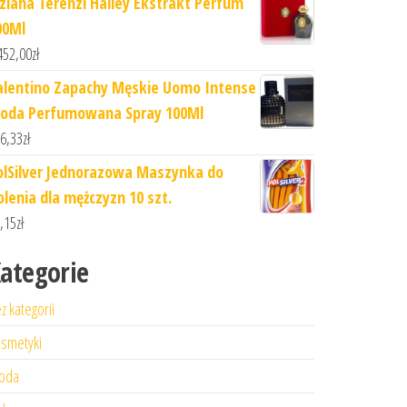
iziana Terenzi Halley Ekstrakt Perfum
00Ml
452,00
zł
alentino Zapachy Męskie Uomo Intense
oda Perfumowana Spray 100Ml
6,33
zł
olSilver Jednorazowa Maszynka do
olenia dla mężczyzn 10 szt.
,15
zł
ategorie
z kategorii
smetyki
oda