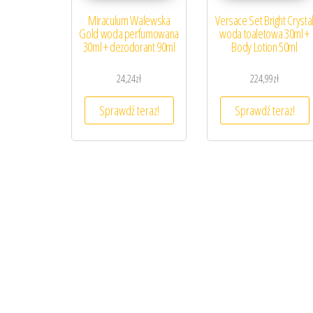
Miraculum Walewska
Versace Set Bright Crysta
Gold woda perfumowana
woda toaletowa 30ml +
30ml + dezodorant 90ml
Body Lotion 50ml
24,24
zł
224,99
zł
Sprawdź teraz!
Sprawdź teraz!