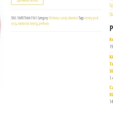
Sp
Śl
SKU:
5b807bbb11b1
Category:
Perfumy i wody damskie
Tags:
kremy pod
oczy
,
maska do twarzy
,
perfumy
K
19
K
T
Sl
1 
C
0
14