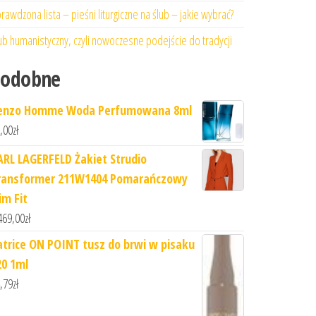
rawdzona lista – pieśni liturgiczne na ślub – jakie wybrać?
ub humanistyczny, czyli nowoczesne podejście do tradycji
Podobne
enzo Homme Woda Perfumowana 8ml
,00
zł
ARL LAGERFELD Żakiet Strudio
ransformer 211W1404 Pomarańczowy
im Fit
469,00
zł
atrice ON POINT tusz do brwi w pisaku
20 1ml
,79
zł