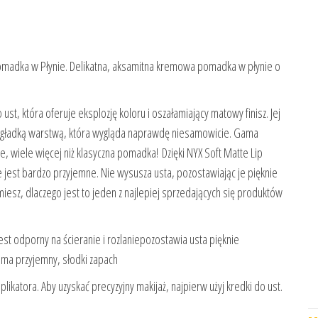
madka w Płynie. Delikatna, aksamitna kremowa pomadka w płynie o
 która oferuje eksplozję koloru i oszałamiający matowy finisz. Jej
ta gładką warstwą, która wygląda naprawdę niesamowicie. Gama
, wiele więcej niż klasyczna pomadka! Dzięki NYX Soft Matte Lip
est bardzo przyjemne. Nie wysusza usta, pozostawiając je pięknie
miesz, dlaczego jest to jeden z najlepiej sprzedających się produktów
t odporny na ścieranie i rozlaniepozostawia usta pięknie
ma przyjemny, słodki zapach
ikatora. Aby uzyskać precyzyjny makijaż, najpierw użyj kredki do ust.