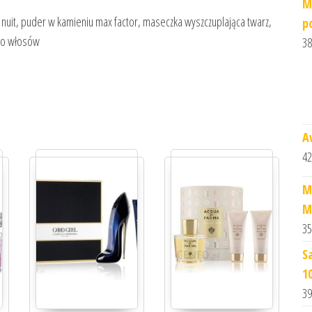
M
nuit, puder w kamieniu max factor, maseczka wyszczuplająca twarz,
p
 do włosów
38
A
42
M
M
35
S
1
39