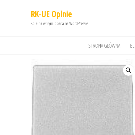
RK-UE Opinie
Kolejna witryna oparta na WordPressie
STRONA GŁÓWNA
B