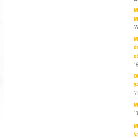
M
M
55
M
d
o
16
O
9
51
M
13
M
S