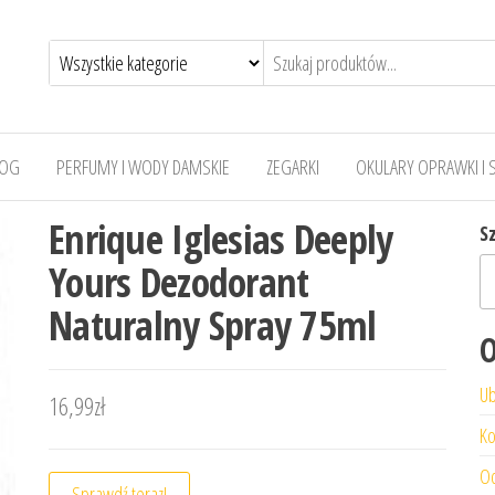
LOG
PERFUMY I WODY DAMSKIE
ZEGARKI
OKULARY OPRAWKI I 
Enrique Iglesias Deeply
S
Yours Dezodorant
Naturalny Spray 75ml
O
Ub
16,99
zł
Ko
Od
Sprawdź teraz!