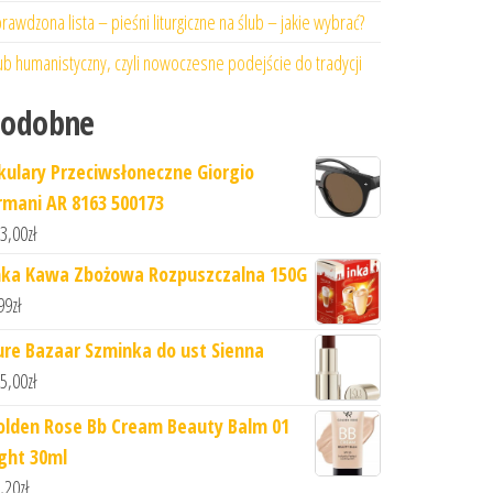
rawdzona lista – pieśni liturgiczne na ślub – jakie wybrać?
ub humanistyczny, czyli nowoczesne podejście do tradycji
Podobne
kulary Przeciwsłoneczne Giorgio
rmani AR 8163 500173
3,00
zł
nka Kawa Zbożowa Rozpuszczalna 150G
99
zł
ure Bazaar Szminka do ust Sienna
5,00
zł
olden Rose Bb Cream Beauty Balm 01
ight 30ml
,20
zł