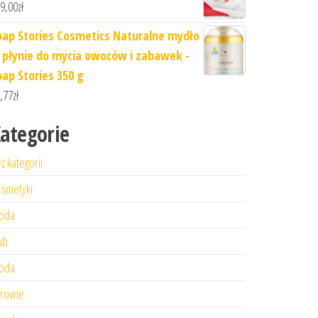
9,00
zł
oap Stories Cosmetics Naturalne mydło
 płynie do mycia owoców i zabawek -
oap Stories 350 g
,77
zł
ategorie
z kategorii
smetyki
oda
ub
oda
rowie