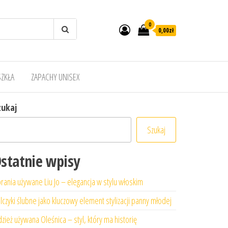
0
0,00zł
SZKŁA
ZAPACHY UNISEX
zukaj
Szukaj
statnie wpisy
rania używane Liu Jo – elegancja w stylu włoskim
lczyki ślubne jako kluczowy element stylizacji panny młodej
zież używana Oleśnica – styl, który ma historię