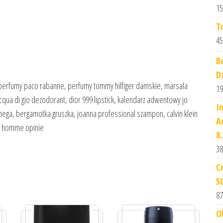
15
T
45
B
D
e perfumy paco rabanne, perfumy tommy hilfiger damskie, marsala
19
cqua di gio dezodorant, dior 999 lipstick, kalendarz adwentowy jo
I
ega, bergamotka gruszka, joanna professional szampon, calvin klein
A
e homme opinie
8.
38
C
5
87
O