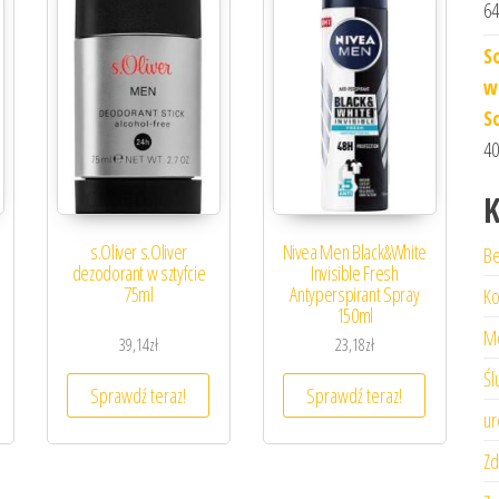
64
S
w
S
40
K
s.Oliver s.Oliver
Nivea Men Black&White
Be
dezodorant w sztyfcie
Invisible Fresh
75ml
Antyperspirant Spray
Ko
150ml
M
39,14
zł
23,18
zł
Śl
Sprawdź teraz!
Sprawdź teraz!
ur
Zd