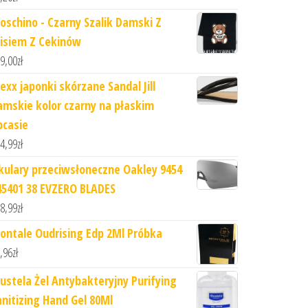
oschino - Czarny Szalik Damski Z
isiem Z Cekinów
9,00
zł
exx japonki skórzane Sandal Jill
amskie kolor czarny na płaskim
bcasie
4,99
zł
kulary przeciwsłoneczne Oakley 9454
45401 38 EVZERO BLADES
8,99
zł
ontale Oudrising Edp 2Ml Próbka
,96
zł
ustela Żel Antybakteryjny Purifying
anitizing Hand Gel 80Ml