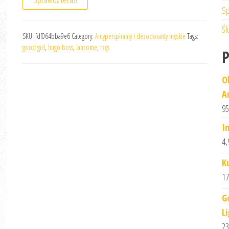
Sp
Śl
SKU:
fdf064bba9e6
Category:
Antyperspiranty i dezodoranty męskie
Tags:
good girl
,
hugo boss
,
lancome
,
rzęs
O
A
95
I
4,
K
17
G
L
23