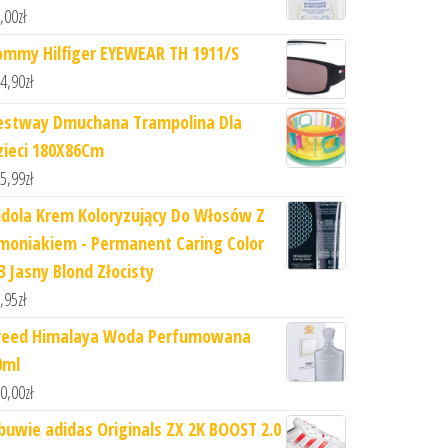
,00
zł
ommy Hilfiger EYEWEAR TH 1911/S
4,90
zł
estway Dmuchana Trampolina Dla
zieci 180X86Cm
5,99
zł
ndola Krem Koloryzujący Do Włosów Z
moniakiem - Permanent Caring Color
3 Jasny Blond Złocisty
,95
zł
reed Himalaya Woda Perfumowana
0ml
0,00
zł
buwie adidas Originals ZX 2K BOOST 2.0