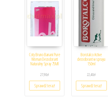
Coty Bruno Banani Pure
Borotalco Active
Woman Dezodorant
dezodorant w sprayu
Naturalny Spray 75Ml
150ml
27,90
zł
22,40
zł
Sprawdź teraz!
Sprawdź teraz!