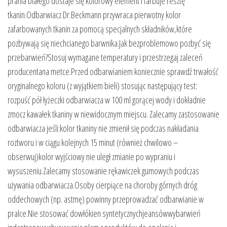
prania białego dostaje się kolorowy element i farbuje resztę
tkanin.Odbarwiacz Dr.Beckmann przywraca pierwotny kolor
zafarbowanych tkanin za pomocą specjalnych składników,które
pozbywają się niechcianego barwnika.Jak bezproblemowo pozbyć się
przebarwień?Stosuj wymagane temperatury i przestrzegaj zaleceń
producentana metce.Przed odbarwianiem koniecznie sprawdź trwałość
oryginalnego koloru (z wyjątkiem bieli) stosując następujący test:
rozpuść pół łyżeczki odbarwiacza w 100 ml gorącej wody i dokładnie
zmocz kawałek tkaniny w niewidocznym miejscu. Zalecamy zastosowanie
odbarwiacza jeśli:kolor tkaniny nie zmienił się podczas nakładania
roztworu i w ciągu kolejnych 15 minut (również chwilowo –
obserwuj)kolor wyjściowy nie uległ zmianie po wypraniu i
wysuszeniu.Zalecamy stosowanie rękawiczek gumowych podczas
używania odbarwiacza.Osoby cierpiące na choroby górnych dróg
oddechowych (np. astmę) powinny przeprowadzać odbarwianie w
pralce.Nie stosować dowłókien syntetycznychjeansówwybarwień