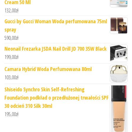
Cream 50 Ml
132,00
zł
Gucci by Gucci Woman Woda perfumowana 75ml
spray
590,00
zł
Neonail Frezarka JSDA Nail Drill JD 700 35W Black
199,00
zł
Camara Hybrid Woda Perfumowana 80ml
103,00
zł
Shiseido Synchro Skin Self-Refreshing
Foundation podkład o przedłużonej trwałości SPF
30 odcień 310 Silk 30ml
195,00
zł