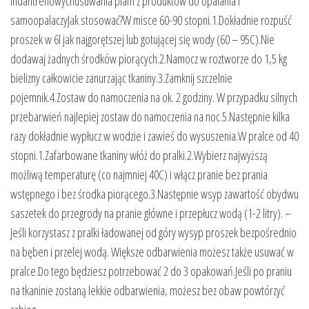
indantrenowychusuwania plam z produktów do opalania i
samoopalaczyJak stosować?W misce 60-90 stopni.1.Dokładnie rozpuść
proszek w 6l jak najgorętszej lub gotującej się wody (60 – 95C).Nie
dodawaj żadnych środków piorących.2.Namocz w roztworze do 1,5 kg
bielizny całkowicie zanurzając tkaniny.3.Zamknij szczelnie
pojemnik.4.Zostaw do namoczenia na ok. 2 godziny. W przypadku silnych
przebarwień najlepiej zostaw do namoczenia na noc.5.Następnie kilka
razy dokładnie wypłucz w wodzie i zawieś do wysuszenia.W pralce od 40
stopni.1.Zafarbowane tkaniny włóż do pralki.2.Wybierz najwyższą
możliwą temperaturę (co najmniej 40C) i włącz pranie bez prania
wstępnego i bez środka piorącego.3.Następnie wsyp zawartość obydwu
saszetek do przegrody na pranie główne i przepłucz wodą (1-2 litry). –
Jeśli korzystasz z pralki ładowanej od góry wysyp proszek bezpośrednio
na bęben i przelej wodą. Większe odbarwienia możesz także usuwać w
pralce.Do tego będziesz potrzebować 2 do 3 opakowań.Jeśli po praniu
na tkaninie zostaną lekkie odbarwienia, możesz bez obaw powtórzyć