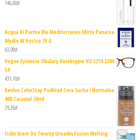
146,00
zł
Acqua Di Parma Blu Mediterraneo Mirto Panarea
Mydło W Kostce 70 G
63,08
zł
Vogue Eyewear Okulary Korekcyjne VO 5214 2386
54
431,10
zł
Revlon ColorStay Podkład Cera Sucha i Normalna
400 Caramel 30ml
29,26
zł
Isdin Krem Do Twarzy Ureadin Fusion Melting