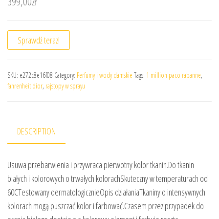
399,00
zł
Sprawdź teraz!
SKU:
e272c8e16f08
Category:
Perfumy i wody damskie
Tags:
1 million paco rabanne
,
fahrenheit dior
,
rajstopy w sprayu
DESCRIPTION
Usuwa przebarwienia i przywraca pierwotny kolor tkanin.Do tkanin
białych i kolorowych o trwałych kolorachSkuteczny w temperaturach od
60CTestowany dermatologicznieOpis działaniaTkaniny o intensywnych
kolorach mogą puszczać kolor i farbować.Czasem przez przypadek do