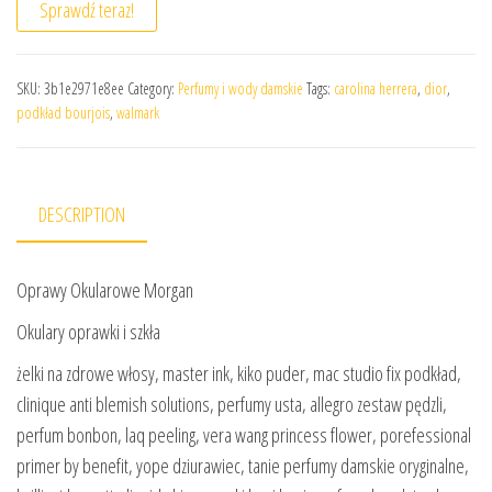
Sprawdź teraz!
SKU:
3b1e2971e8ee
Category:
Perfumy i wody damskie
Tags:
carolina herrera
,
dior
,
podkład bourjois
,
walmark
DESCRIPTION
Oprawy Okularowe Morgan
Okulary oprawki i szkła
żelki na zdrowe włosy, master ink, kiko puder, mac studio fix podkład,
clinique anti blemish solutions, perfumy usta, allegro zestaw pędzli,
perfum bonbon, laq peeling, vera wang princess flower, porefessional
primer by benefit, yope dziurawiec, tanie perfumy damskie oryginalne,