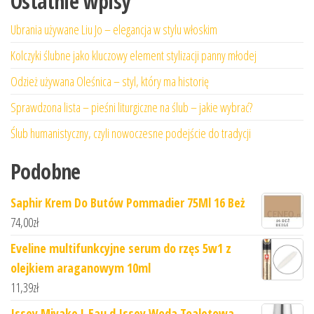
Ostatnie wpisy
Ubrania używane Liu Jo – elegancja w stylu włoskim
Kolczyki ślubne jako kluczowy element stylizacji panny młodej
Odzież używana Oleśnica – styl, który ma historię
Sprawdzona lista – pieśni liturgiczne na ślub – jakie wybrać?
Ślub humanistyczny, czyli nowoczesne podejście do tradycji
Podobne
Saphir Krem Do Butów Pommadier 75Ml 16 Beż
74,00
zł
Eveline multifunkcyjne serum do rzęs 5w1 z
olejkiem araganowym 10ml
11,39
zł
Issey Miyake L Eau d Issey Woda Toaletowa