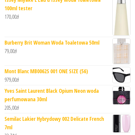
100ml tester
170,00
zł
Burberry Brit Woman Woda Toaletowa 50ml
79,00
zł
Mont Blanc MB0062S 001 ONE SIZE (56)
979,00
zł
Yves Saint Laurent Black Opium Neon woda
perfumowana 30ml
205,00
zł
Semilac Lakier Hybrydowy 002 Delicate French
7ml