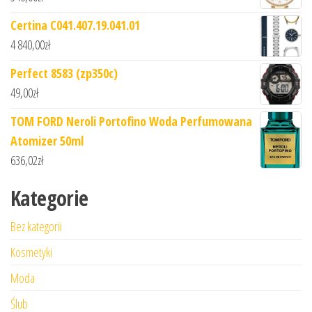
Certina C041.407.19.041.01
4 840,00
zł
Perfect 8583 (zp350c)
49,00
zł
TOM FORD Neroli Portofino Woda Perfumowana
Atomizer 50ml
636,02
zł
Kategorie
Bez kategorii
Kosmetyki
Moda
Ślub