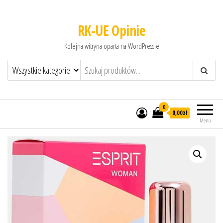
RK-UE Opinie
Kolejna witryna oparta na WordPressie
0
0,00zł
Menu