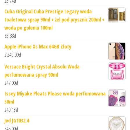
23,74
zł
Cuba Original Cuba Prestige Legacy woda
toaletowa spray 90ml + żel pod prysznic 200ml +
woda po goleniu 100ml
63,88
zł
Apple iPhone Xs Max 64GB Złoty
2 249,00
zł
Versace Bright Crystal Absolu Woda
perfumowana spray 90ml
247,00
zł
Issey Miyake Pleats Please woda perfumowana
50ml
240,13
zł
Jvd JG1032.4
546,00
zł