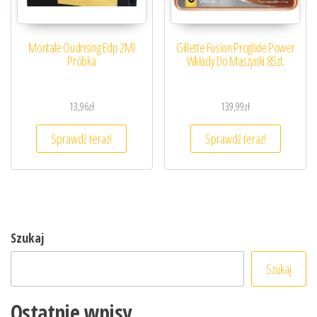
Montale Oudrising Edp 2Ml
Gillette Fusion Proglide Power
Próbka
Wkłady Do Maszynki 8Szt.
13,96
zł
139,99
zł
Sprawdź teraz!
Sprawdź teraz!
Szukaj
Szukaj
Ostatnie wpisy