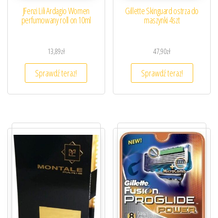
JFenzi Lili Ardagio Women
Gillette Skinguard ostrza do
perfumowany roll on 10ml
maszynki 4szt
13,89
zł
47,90
zł
Sprawdź teraz!
Sprawdź teraz!