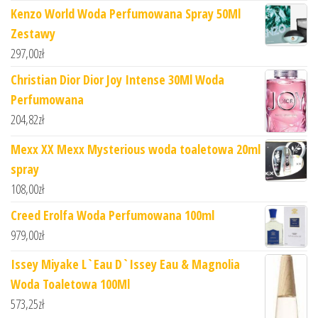
Kenzo World Woda Perfumowana Spray 50Ml
Zestawy
297,00
zł
Christian Dior Dior Joy Intense 30Ml Woda
Perfumowana
204,82
zł
Mexx XX Mexx Mysterious woda toaletowa 20ml
spray
108,00
zł
Creed Erolfa Woda Perfumowana 100ml
979,00
zł
Issey Miyake L`Eau D`Issey Eau & Magnolia
Woda Toaletowa 100Ml
573,25
zł