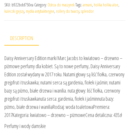
SKU:
b922bdd750ea
Category:
Ostrza do maszynek
Tags:
armani
,
holika holika aloe
,
kuleczki gejszy
,
mydła antybakteryjne
,
rollery do twarzy
,
splendor
DESCRIPTION
Daisy Anniversary Edition marki Marc Jacobs to kwiatowo – drzewno –
piżmowe perfumy dla kobiet. Są to nowe perfumy, Daisy Anniversary
Edition został wydany w 2017 roku. Nutami głowy są liść fiołka, czerwony
grejpfrut i truskawka; nutami serca są gardenia, fiołek i jaśmin; nutami
bazy są piżmo, białe drzewa i wanilia. nuta głowy: liść fiołka, czerwony
grejpfrut i truskawkanuta serca: gardenia, fiołek i jaśminnuta bazy:
piżmo, białe drzewa i waniliaRodzaj: woda toaletowaPremiera:
2017Kategoria: kwiatowo – drzewno – piżmoweCena detaliczna: 435zł
Perfumy i wody damskie