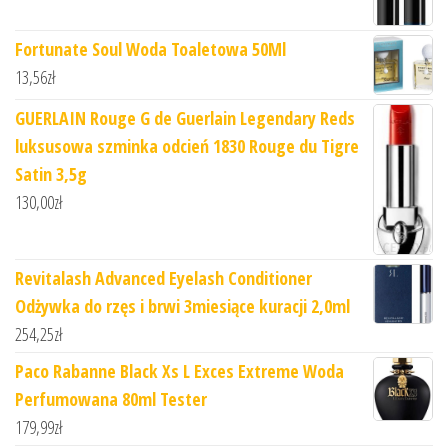
Fortunate Soul Woda Toaletowa 50Ml
13,56
zł
GUERLAIN Rouge G de Guerlain Legendary Reds
luksusowa szminka odcień 1830 Rouge du Tigre
Satin 3,5g
130,00
zł
Revitalash Advanced Eyelash Conditioner
Odżywka do rzęs i brwi 3miesiące kuracji 2,0ml
254,25
zł
Paco Rabanne Black Xs L Exces Extreme Woda
Perfumowana 80ml Tester
179,99
zł