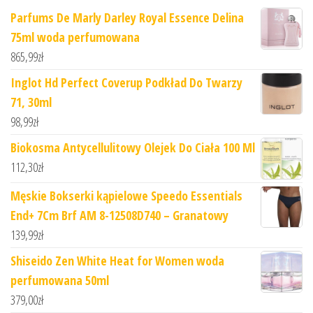
Parfums De Marly Darley Royal Essence Delina
75ml woda perfumowana
865,99
zł
Inglot Hd Perfect Coverup Podkład Do Twarzy
71, 30ml
98,99
zł
Biokosma Antycellulitowy Olejek Do Ciała 100 Ml
112,30
zł
Męskie Bokserki kąpielowe Speedo Essentials
End+ 7Cm Brf AM 8-12508D740 – Granatowy
139,99
zł
Shiseido Zen White Heat for Women woda
perfumowana 50ml
379,00
zł