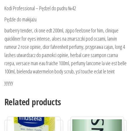
Kodi Professional – Pędzel do pudru №42
Pędzle do makijażu
burberry tender, ck one edt 200ml, zippo feelzone for him, clinique
quickliner for eyes intense, aloes na zmarszczki pod oczami, lanvin
rumeur 2 rose opinie, dior fahrenheit perfumy, przyprawa cajun, long 4
lashes utwardzacz do paznokci opinie, herbal care szampon czarna
rzepa, versace man eau fraiche 100ml, perfumy lancome la vie est belle
100ml, bielenda watermelon body scrub, ysl touche eclat le teint
yyyyy
Related products