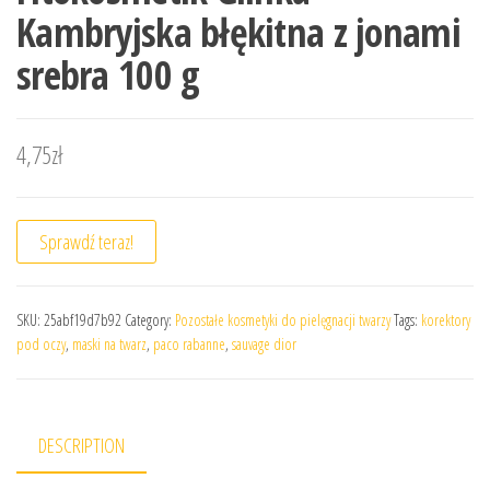
Kambryjska błękitna z jonami
srebra 100 g
4,75
zł
Sprawdź teraz!
SKU:
25abf19d7b92
Category:
Pozostałe kosmetyki do pielęgnacji twarzy
Tags:
korektory
pod oczy
,
maski na twarz
,
paco rabanne
,
sauvage dior
DESCRIPTION