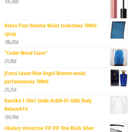
105,00
zł
Kenzo Pour Homme Woda toaletowa 100ml
spray
186,00
zł
"Cedar Wood State"
29,00
zł
JFenzi Savoir Blue Angel Women woda
perfumowana 100ml
29,25
zł
Kaotiko T-Shirt Smile AL036-01-G002 Biały
Relaxed Fit
169,99
zł
Okulary słoneczne VIF VIF One Black Silver