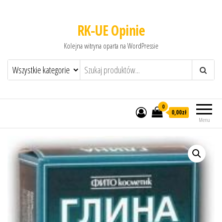
RK-UE Opinie
Kolejna witryna oparta na WordPressie
0
0,00zł
Menu