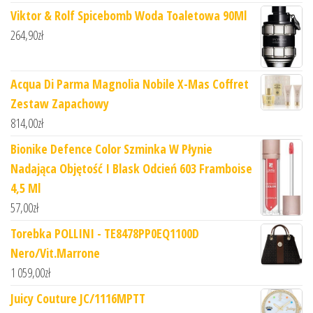
Viktor & Rolf Spicebomb Woda Toaletowa 90Ml
264,90
zł
Acqua Di Parma Magnolia Nobile X-Mas Coffret
Zestaw Zapachowy
814,00
zł
Bionike Defence Color Szminka W Płynie
Nadająca Objętość I Blask Odcień 603 Framboise
4,5 Ml
57,00
zł
Torebka POLLINI - TE8478PP0EQ1100D
Nero/Vit.Marrone
1 059,00
zł
Juicy Couture JC/1116MPTT