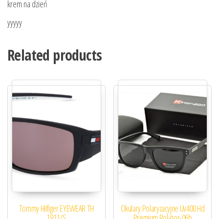
krem na dzień
yyyyy
Related products
Tommy Hilfiger EYEWEAR TH
Okulary Polaryzacyjne Uv400 Hd
1911/S
Premium Pol-hor-06b