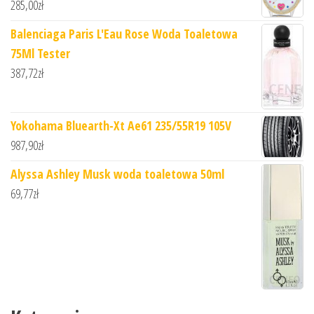
285,00
zł
Balenciaga Paris L'Eau Rose Woda Toaletowa
75Ml Tester
387,72
zł
Yokohama Bluearth-Xt Ae61 235/55R19 105V
987,90
zł
Alyssa Ashley Musk woda toaletowa 50ml
69,77
zł