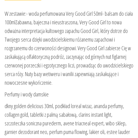
W zestawie:- woda perfumowana Very Good Girl 50ml- balsam do ciała
100mlZabawna, bajeczna i nieustraszona, Very Good Girl to nowa
odważna interpretacja kultowego zapachu Good Girl, który dotrze do
Twojego serca dzięki uwodzicielskiemu różanemu zapachowi i
rozgrzanemu do czerwoności designowi. Very Good Girl zabierze Cię w
zaskakującą olfaktoryczną podróż, zaczynając od górnych nut figlarnej
czerwonej porzeczki i egzotycznego liczi, prowadząc do uwodzicielskiego
serca róży. Nuty bazy wetiweru i wanilii zapewniają zaskakujące i
nowoczesne wykończenie.
Perfumy i wody damskie
dkny golden delicious 30ml, podkład loreal wizaz, ananda perfumy,
collagen gold, tabletki z palmą sabałową, clarins instant light,
szczoteczka soniczna purederm, avene triacneal expert, wibo sklep,
garnier dezodorant neo, perfum puma flowing, lakier oli, estee lauder