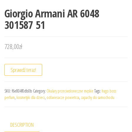
Giorgio Armani AR 6048
301587 51
728,00
zł
Sprawdź teraz!
SKU:
f6e804f0db0b
Category:
Okulary przeciwsłoneczne męskie
Tags:
hugo boss
perfum
,
kosmetyki dla dzieci
,
odświeżacze powietrza
,
zapachy do samochodu
DESCRIPTION