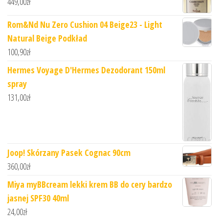
449,00
zł
Rom&Nd Nu Zero Cushion 04 Beige23 - Light
Natural Beige Podkład
100,90
zł
Hermes Voyage D'Hermes Dezodorant 150ml
spray
131,00
zł
Joop! Skórzany Pasek Cognac 90cm
360,00
zł
Miya myBBcream lekki krem BB do cery bardzo
jasnej SPF30 40ml
24,00
zł