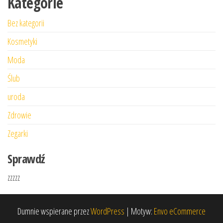
Kategorie
Bez kategorii
Kosmetyki
Moda
Ślub
uroda
Zdrowie
Zegarki
Sprawdź
zzzzz
Dumnie wspierane przez
WordPress
|
Motyw:
Envo eCommerce