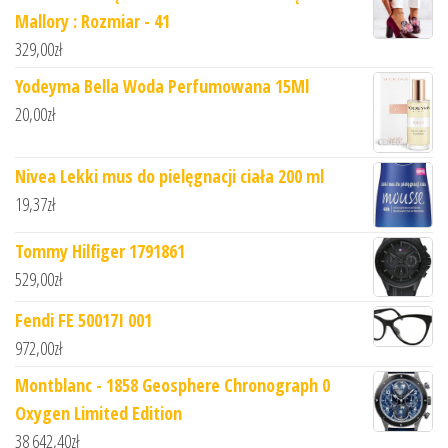
Mallory : Rozmiar - 41
329,00
zł
Yodeyma Bella Woda Perfumowana 15Ml
20,00
zł
Nivea Lekki mus do pielęgnacji ciała 200 ml
19,37
zł
Tommy Hilfiger 1791861
529,00
zł
Fendi FE 50017I 001
972,00
zł
Montblanc - 1858 Geosphere Chronograph 0
Oxygen Limited Edition
38 642,40
zł