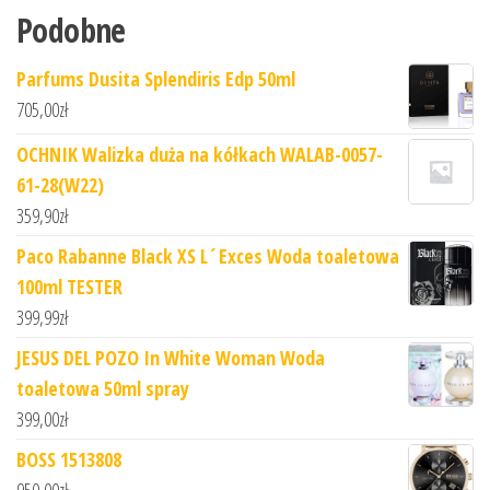
Podobne
Parfums Dusita Splendiris Edp 50ml
705,00
zł
OCHNIK Walizka duża na kółkach WALAB-0057-
61-28(W22)
359,90
zł
Paco Rabanne Black XS L´Exces Woda toaletowa
100ml TESTER
399,99
zł
JESUS DEL POZO In White Woman Woda
toaletowa 50ml spray
399,00
zł
BOSS 1513808
950,00
zł