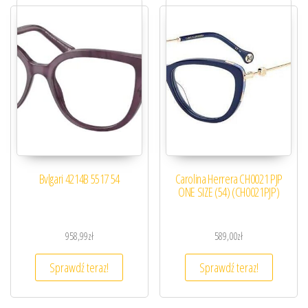
Bvlgari 4214B 5517 54
Carolina Herrera CH0021 PJP
ONE SIZE (54) (CH0021PJP)
958,99
zł
589,00
zł
Sprawdź teraz!
Sprawdź teraz!