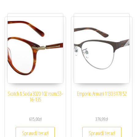
Scotch & Soda 3020 102 rozm.53-
Emporio Armani 1130 3178 52
16-135
615,00
zł
376,99
zł
Sprawdź teraz!
Sprawdź teraz!