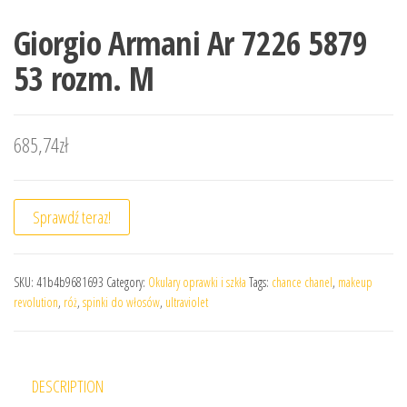
Giorgio Armani Ar 7226 5879
53 rozm. M
685,74
zł
Sprawdź teraz!
SKU:
41b4b9681693
Category:
Okulary oprawki i szkła
Tags:
chance chanel
,
makeup
revolution
,
róż
,
spinki do włosów
,
ultraviolet
DESCRIPTION