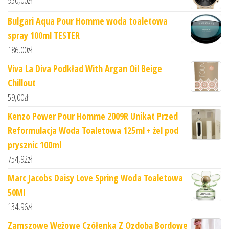
Bulgari Aqua Pour Homme woda toaletowa
spray 100ml TESTER
186,00
zł
Viva La Diva Podkład With Argan Oil Beige
Chillout
59,00
zł
Kenzo Power Pour Homme 2009R Unikat Przed
Reformulacja Woda Toaletowa 125ml + żel pod
prysznic 100ml
754,92
zł
Marc Jacobs Daisy Love Spring Woda Toaletowa
50Ml
134,96
zł
Zamszowe Wężowe Czółenka Z Ozdobą Bordowe