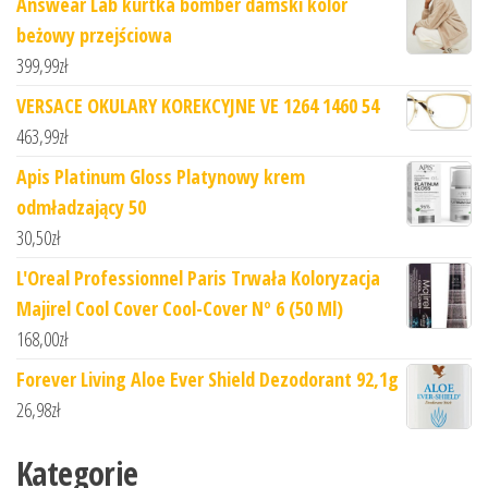
Answear Lab kurtka bomber damski kolor
beżowy przejściowa
399,99
zł
VERSACE OKULARY KOREKCYJNE VE 1264 1460 54
463,99
zł
Apis Platinum Gloss Platynowy krem
odmładzający 50
30,50
zł
L'Oreal Professionnel Paris Trwała Koloryzacja
Majirel Cool Cover Cool-Cover Nº 6 (50 Ml)
168,00
zł
Forever Living Aloe Ever Shield Dezodorant 92,1g
26,98
zł
Kategorie