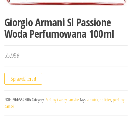
Giorgio Armani Si Passione
Woda Perfumowana 100ml
55,99
zł
Sprawdź teraz!
SKU:
a9bb5525fffb
Category:
Perfumy i wody damskie
Tags:
air wick
,
hollister
,
perfumy
damski