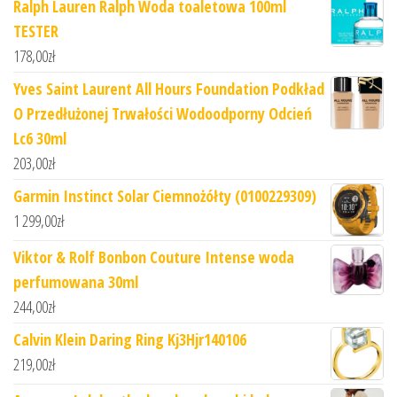
Ralph Lauren Ralph Woda toaletowa 100ml
TESTER
178,00
zł
Yves Saint Laurent All Hours Foundation Podkład
O Przedłużonej Trwałości Wodoodporny Odcień
Lc6 30ml
203,00
zł
Garmin Instinct Solar Ciemnożółty (0100229309)
1 299,00
zł
Viktor & Rolf Bonbon Couture Intense woda
perfumowana 30ml
244,00
zł
Calvin Klein Daring Ring Kj3Hjr140106
219,00
zł