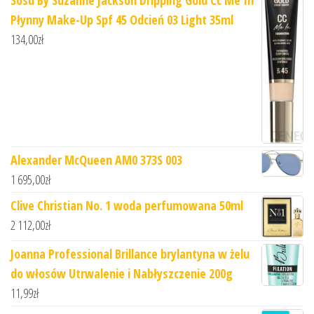
Płynny Make-Up Spf 45 Odcień 03 Light 35ml
134,00
zł
Alexander McQueen AM0 373S 003
1 695,00
zł
Clive Christian No. 1 woda perfumowana 50ml
2 112,00
zł
Joanna Professional Brillance brylantyna w żelu
do włosów Utrwalenie i Nabłyszczenie 200g
11,99
zł