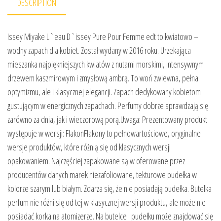
DESCRIPTION
Issey Miyake L`eau D`issey Pure Pour Femme edt to kwiatowo –
wodny zapach dla kobiet. Został wydany w 2016 roku. Urzekająca
mieszanka najpiękniejszych kwiatów z nutami morskimi, intensywnym
drzewem kaszmirowym i zmysłową ambrą. To woń zwiewna, pełna
optymizmu, ale i klasycznej elegancji. Zapach dedykowany kobietom
gustującym w energicznych zapachach. Perfumy dobrze sprawdzają się
zarówno za dnia, jak i wieczorową porą.Uwaga: Prezentowany produkt
występuje w wersji: FlakonFlakony to pełnowartościowe, oryginalne
wersje produktów, które różnią się od klasycznych wersji
opakowaniem. Najczęściej zapakowane są w oferowane przez
producentów danych marek niezafoliowane, tekturowe pudełka w
kolorze szarym lub białym. Zdarza się, że nie posiadają pudełka. Butelka
perfum nie różni się od tej w klasycznej wersji produktu, ale może nie
posiadać korka na atomizerze. Na butelce i pudełku może znajdować się