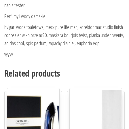
napis tester.
Perfumy i wody damskie
bvlgari woda toaletowa, mexx pure life man, korektor mac studio finish
concealer w kolorze nc20, maskara bourjois twist, pianka under twenty,
adidas cool, spis perfum, zapachy dla niej, euphoria edp
yyyyy
Related products