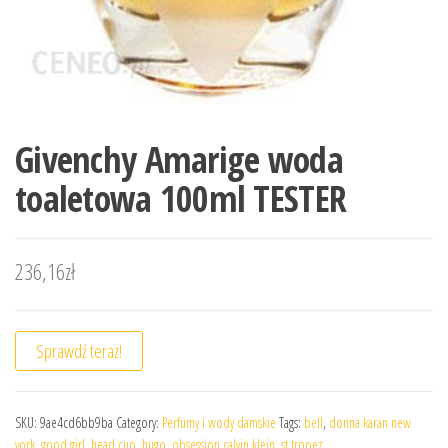
Givenchy Amarige woda
toaletowa 100ml TESTER
236,16
zł
Sprawdź teraz!
SKU:
9ae4cd6bb9ba
Category:
Perfumy i wody damskie
Tags:
bell
,
donna karan new
york
,
good girl
,
head cup
,
hugo
,
obsession calvin klein
,
st tropez