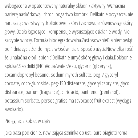
wzbogacona w opatentowany naturalny składnik aktywny. Wzmacnia
barierę naskórkową i chroni bogactwo komórki. Delikatnie oczyszcza, nie
naruszając warstwy hydrolipidowej skóry i zachowuje równowagę skóry
głowy. Działa łagodząco i kompensuje wysuszające działanie wody. Nie
szczypie w oczy. Formuła biodegradowalna.ZastosowanieDla niemowląt
od 1 dnia życia.Żel do mycia włosów i ciała.Sposób użyciaNiewielką ilość
żelu nalać na dłoń, spienić.Delikatnie umyć skórę głowy i ciała.Dokładnie
spłukać.Składniki (INCI)Aqua/water/eau, glycerin (gliceryna),
cocamidopropyl betaine, sodium myreth sulfate, peg-7 glyceryl
cocoate, coco-glucoside, peg-150 distearate, glyceryl caprylate, glycol
distearate, parfum (fragrance), citric acid, panthenol (pentanol),
potassium sorbate, persea gratissima (avocado) fruit extract (wyciąg z
awokado).
Pielęgnacja kobiet w ciąży
jaka baza pod cienie, nawilżająca szminka do ust, laura biagiotti roma