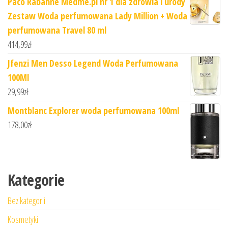
Paco Rabanne Medme.pl nr 1 dla zdrowia i urody
Zestaw Woda perfumowana Lady Million + Woda
perfumowana Travel 80 ml
414,99
zł
Jfenzi Men Desso Legend Woda Perfumowana
100Ml
29,99
zł
Montblanc Explorer woda perfumowana 100ml
178,00
zł
Kategorie
Bez kategorii
Kosmetyki