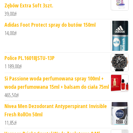
Zębów Extra Soft 3szt.
39,00
zł
Adidas Foot Protect spray do butów 150ml
14,00
zł
Police PL.16018JSTU-13P
1 189,00
zł
Si Passione woda perfumowana spray 100ml +
woda perfumowana 15ml + balsam do ciała 75ml
465,50
zł
Nivea Men Dezodorant Antyperspirant Invisible
Fresh RollOn 50ml
11,85
zł