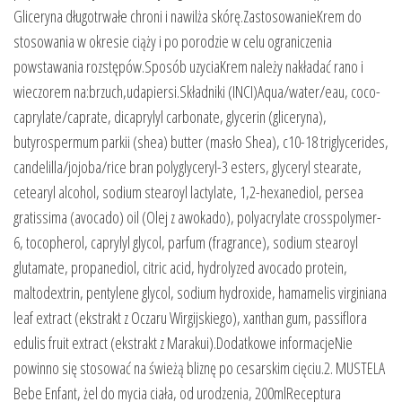
Gliceryna długotrwałe chroni i nawilża skórę.ZastosowanieKrem do
stosowania w okresie ciąży i po porodzie w celu ograniczenia
powstawania rozstępów.Sposób uzyciaKrem należy nakładać rano i
wieczorem na:brzuch,udapiersi.Składniki (INCI)Aqua/water/eau, coco-
caprylate/caprate, dicaprylyl carbonate, glycerin (gliceryna),
butyrospermum parkii (shea) butter (masło Shea), c10-18 triglycerides,
candelilla/jojoba/rice bran polyglyceryl-3 esters, glyceryl stearate,
cetearyl alcohol, sodium stearoyl lactylate, 1,2-hexanediol, persea
gratissima (avocado) oil (Olej z awokado), polyacrylate crosspolymer-
6, tocopherol, caprylyl glycol, parfum (fragrance), sodium stearoyl
glutamate, propanediol, citric acid, hydrolyzed avocado protein,
maltodextrin, pentylene glycol, sodium hydroxide, hamamelis virginiana
leaf extract (ekstrakt z Oczaru Wirgijskiego), xanthan gum, passiflora
edulis fruit extract (ekstrakt z Marakui).Dodatkowe informacjeNie
powinno się stosować na świeżą bliznę po cesarskim cięciu.2. MUSTELA
Bebe Enfant, żel do mycia ciała, od urodzenia, 200mlReceptura