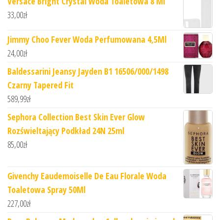
Versace Bright Crystal Woda Toaletowa 8 Ml
33,00
zł
Jimmy Choo Fever Woda Perfumowana 4,5Ml
24,00
zł
Baldessarini Jeansy Jayden B1 16506/000/1498
Czarny Tapered Fit
589,99
zł
Sephora Collection Best Skin Ever Glow
Rozświeltający Podkład 24N 25ml
85,00
zł
Givenchy Eaudemoiselle De Eau Florale Woda
Toaletowa Spray 50Ml
227,00
zł