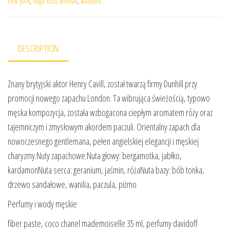
new york
,
hugo boss woman
,
walmark
DESCRIPTION
Znany brytyjski aktor Henry Cavill, został twarzą firmy Dunhill przy
promocji nowego zapachu London. Ta wibrująca świeżością, typowo
męska kompozycja, została wzbogacona ciepłym aromatem róży oraz
tajemniczym i zmysłowym akordem paczuli. Orientalny zapach dla
nowoczesnego gentlemana, pełen angielskiej elegancji i męskiej
charyzmy.Nuty zapachowe:Nuta głowy: bergamotka, jabłko,
kardamonNuta serca: geranium, jaśmin, różaNuta bazy: bób tonka,
drzewo sandałowe, wanilia, paczula, piżmo
Perfumy i wody męskie
fiber paste, coco chanel mademoiselle 35 ml, perfumy davidoff