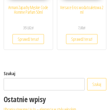
Armani Zapachy Męskie Code
Versace Eros woda toaletowa 2
Homme Parfum 50ml
ml
351,82
zł
7,00
zł
Sprawdź teraz!
Sprawdź teraz!
Szukaj
Szukaj
Ostatnie wpisy
Ubrania używane Liu Jo – elegancja w stylu włoskim