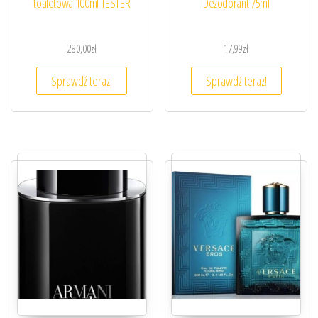
toaletowa 100ml TESTER
Dezodorant 75ml
280,00
zł
17,99
zł
Sprawdź teraz!
Sprawdź teraz!