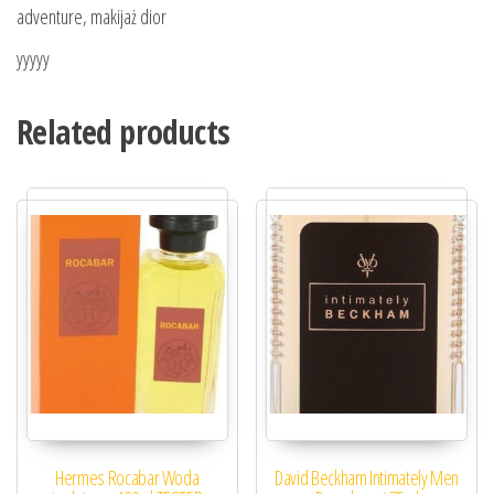
adventure, makijaż dior
yyyyy
Related products
Hermes Rocabar Woda
David Beckham Intimately Men