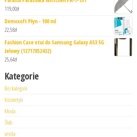
Parasol Parasolka Wittchen PA-7-151
119,00
zł
Demoxoft Płyn - 100 ml
22,58
zł
Fashion Case etui do Samsung Galaxy A53 5G
żelowy (12717852432)
25,64
zł
Kategorie
Bez kategorii
Kosmetyki
Moda
Ślub
uroda