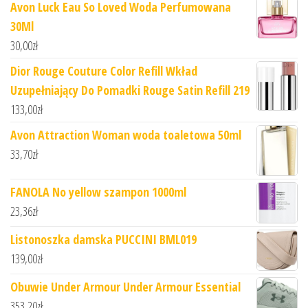
Avon Luck Eau So Loved Woda Perfumowana
30Ml
30,00
zł
Dior Rouge Couture Color Refill Wkład
Uzupełniający Do Pomadki Rouge Satin Refill 219
133,00
zł
Avon Attraction Woman woda toaletowa 50ml
33,70
zł
FANOLA No yellow szampon 1000ml
23,36
zł
Listonoszka damska PUCCINI BML019
139,00
zł
Obuwie Under Armour Under Armour Essential
353,20
zł