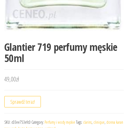
Glantier 719 perfumy męskie
50ml
49,00
zł
Sprawdź teraz!
SKU:
c03ee753efc0
Category:
Perfumy i wody męskie
Tags:
clarins
,
clinique
,
donna karan