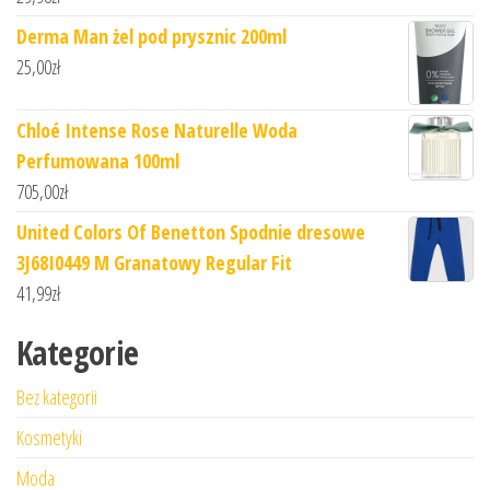
Derma Man żel pod prysznic 200ml
25,00
zł
Chloé Intense Rose Naturelle Woda
Perfumowana 100ml
705,00
zł
United Colors Of Benetton Spodnie dresowe
3J68I0449 M Granatowy Regular Fit
41,99
zł
Kategorie
Bez kategorii
Kosmetyki
Moda