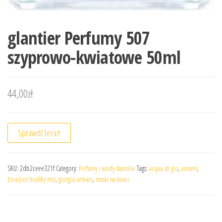
glantier Perfumy 507
szyprowo-kwiatowe 50ml
44,00
zł
Sprawdź teraz!
SKU:
2db2ceee321f
Category:
Perfumy i wody damskie
Tags:
acqua di gio
,
armani
,
bourjois healthy mix
,
giorgio armani
,
maski na twarz