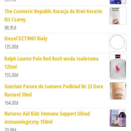
The Cosmetic Republic Kuracja do Brwi Keratin
Kit Czarny
88,95
zł
Diesel DZT9001 Biały
135,00
zł
Ralph Lauren Polo Red Rush woda toaletowa
125ml
155,00
zł
Guerlain Parure de Lumiere Podkład Nr 23 Dore
Naturel 30ml
164,00
zł
Natures Aid Kidz Immune Support Układ
immunologiczny 150ml
29,98
zł