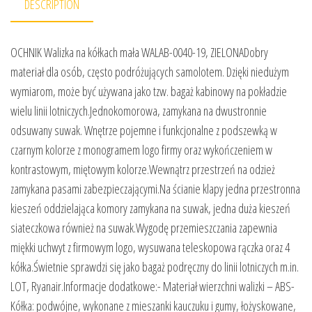
DESCRIPTION
OCHNIK Walizka na kółkach mała WALAB-0040-19, ZIELONADobry
materiał dla osób, często podróżujących samolotem. Dzięki niedużym
wymiarom, może być używana jako tzw. bagaż kabinowy na pokładzie
wielu linii lotniczych.Jednokomorowa, zamykana na dwustronnie
odsuwany suwak. Wnętrze pojemne i funkcjonalne z podszewką w
czarnym kolorze z monogramem logo firmy oraz wykończeniem w
kontrastowym, miętowym kolorze.Wewnątrz przestrzeń na odzież
zamykana pasami zabezpieczającymi.Na ścianie klapy jedna przestronna
kieszeń oddzielająca komory zamykana na suwak, jedna duża kieszeń
siateczkowa również na suwak.Wygodę przemieszczania zapewnia
miękki uchwyt z firmowym logo, wysuwana teleskopowa rączka oraz 4
kółka.Świetnie sprawdzi się jako bagaż podręczny do linii lotniczych m.in.
LOT, Ryanair.Informacje dodatkowe:- Materiał wierzchni walizki – ABS-
Kółka: podwójne, wykonane z mieszanki kauczuku i gumy, łożyskowane,