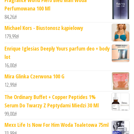
Fragrance World Fiero Bleu Man Woda
Perfumowana 100 Ml
84,26
zł
Michael Kors - Biustonosz kąpielowy
179,99
zł
Enrique Iglesias Deeply Yours parfum deo + body
lot
16,00
zł
Mira Glinka Czerwona 100 G
12,99
zł
The Ordinary Buffet + Copper Peptides 1%
Serum Do Twarzy Z Peptydami Miedzi 30 Ml
99,00
zł
Mexx Life Is Now For Him Woda Toaletowa 75ml
33,99
zł