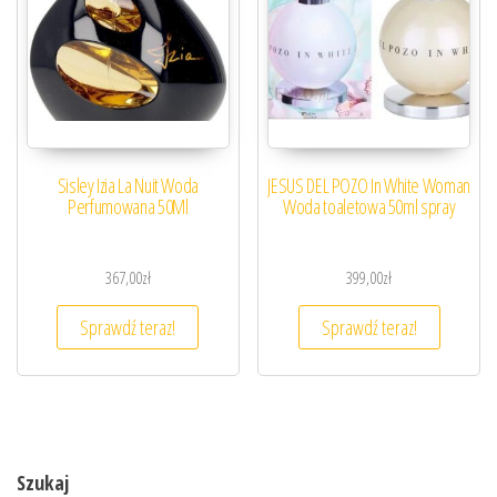
Sisley Izia La Nuit Woda
JESUS DEL POZO In White Woman
Perfumowana 50Ml
Woda toaletowa 50ml spray
367,00
zł
399,00
zł
Sprawdź teraz!
Sprawdź teraz!
Szukaj