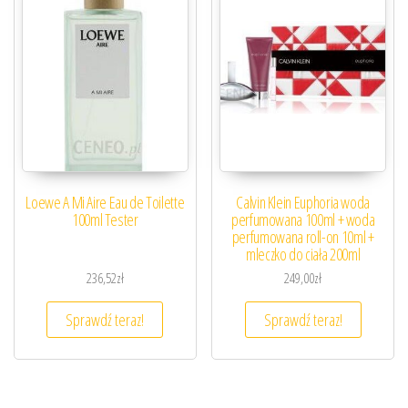
Loewe A Mi Aire Eau de Toilette
Calvin Klein Euphoria woda
100ml Tester
perfumowana 100ml + woda
perfumowana roll-on 10ml +
mleczko do ciała 200ml
236,52
zł
249,00
zł
Sprawdź teraz!
Sprawdź teraz!