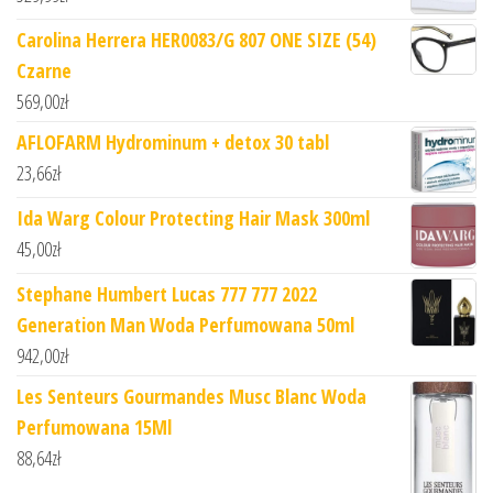
Carolina Herrera HER0083/G 807 ONE SIZE (54)
Czarne
569,00
zł
AFLOFARM Hydrominum + detox 30 tabl
23,66
zł
Ida Warg Colour Protecting Hair Mask 300ml
45,00
zł
Stephane Humbert Lucas 777 777 2022
Generation Man Woda Perfumowana 50ml
942,00
zł
Les Senteurs Gourmandes Musc Blanc Woda
Perfumowana 15Ml
88,64
zł