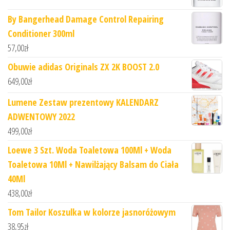
By Bangerhead Damage Control Repairing
Conditioner 300ml
57,00
zł
Obuwie adidas Originals ZX 2K BOOST 2.0
649,00
zł
Lumene Zestaw prezentowy KALENDARZ
ADWENTOWY 2022
499,00
zł
Loewe 3 Szt. Woda Toaletowa 100Ml + Woda
Toaletowa 10Ml + Nawilżający Balsam do Ciała
40Ml
438,00
zł
Tom Tailor Koszulka w kolorze jasnoróżowym
38,95
zł