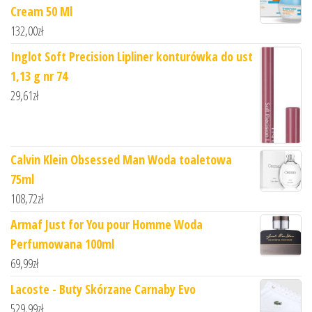
Cream 50 Ml
132,00
zł
Inglot Soft Precision Lipliner konturówka do ust
1,13 g nr 74
29,61
zł
Calvin Klein Obsessed Man Woda toaletowa
75ml
108,72
zł
Armaf Just for You pour Homme Woda
Perfumowana 100ml
69,99
zł
Lacoste - Buty Skórzane Carnaby Evo
529,99
zł