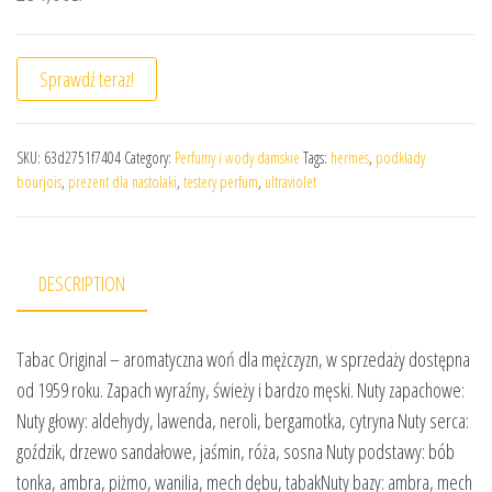
Sprawdź teraz!
SKU:
63d2751f7404
Category:
Perfumy i wody damskie
Tags:
hermes
,
podkłady
bourjois
,
prezent dla nastolaki
,
testery perfum
,
ultraviolet
DESCRIPTION
Tabac Original – aromatyczna woń dla mężczyzn, w sprzedaży dostępna
od 1959 roku. Zapach wyraźny, świeży i bardzo męski. Nuty zapachowe:
Nuty głowy: aldehydy, lawenda, neroli, bergamotka, cytryna Nuty serca:
goździk, drzewo sandałowe, jaśmin, róża, sosna Nuty podstawy: bób
tonka, ambra, piżmo, wanilia, mech dębu, tabakNuty bazy: ambra, mech