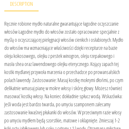
DESCRIPTION
Ręcznie robione mydło naturalne gwarantujące łagodne oczyszczanie
włosów Łagodne mydło do włosów zostało opracowane specjalnie z
myślą o oczyszczającej pielęgnacji włosów cienkich i osłabionych. Mydło
do włosów ma wzmacniające właściwości dzięki recepturze na bazie
oleju kokosowego, olejku z pestek winogron, oleju rzepakowego i
masła shea oraz lawendowego olejku eterycznego. Kojący zapach tej
kostki mydlanej przywoła marzenia o przechadzce po prowansalskich
polach lawendy. Zastosowanie: Masuj kostkę mokrymi dłońmi, po czym
delikatnie wmasuj pianę w mokre włosy i skórę głowy. Możesz również
masować kostką włosy. Na koniec dokładnie spłucz wodą. Wskazówka:
Jeśli woda jest bardzo twarda, po umyciu szamponem zalecamy
zastosowanie kwaśnej płukanki do włosów. W przeciwnym razie włosy
po umyciu mydłem będą szorstkie, matowe i oklapnięte. Zmieszaj 1-2
łyżki octu jabłkowego lub soku z cytryny z 1 l wody. Otrzymaną miksturę