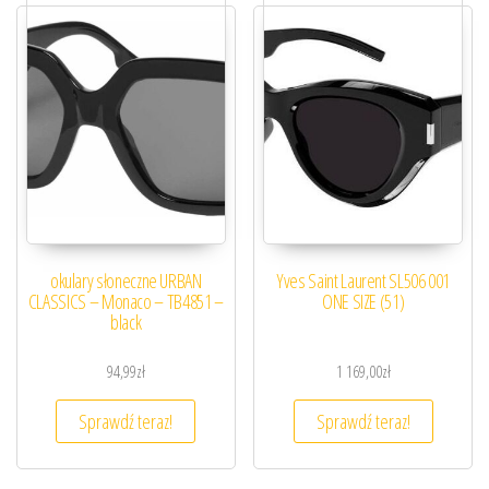
okulary słoneczne URBAN
Yves Saint Laurent SL506 001
CLASSICS – Monaco – TB4851 –
ONE SIZE (51)
black
94,99
zł
1 169,00
zł
Sprawdź teraz!
Sprawdź teraz!