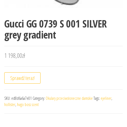
Gucci GG 0739 S 001 SILVER
grey gradient
1 198,00
zł
Sprawdź teraz!
SKU:
ed8d6a6a7e01
Category:
Okulary przeciwsłoneczne damskie
Tags:
eyeliner
,
hollister
,
hugo boss scent