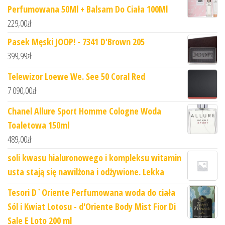
Perfumowana 50Ml + Balsam Do Ciała 100Ml
229,00
zł
Pasek Męski JOOP! - 7341 D'Brown 205
399,99
zł
Telewizor Loewe We. See 50 Coral Red
7 090,00
zł
Chanel Allure Sport Homme Cologne Woda
Toaletowa 150ml
489,00
zł
soli kwasu hialuronowego i kompleksu witamin
usta stają się nawilżona i odżywione. Lekka
Tesori D`Oriente Perfumowana woda do ciała
Sól i Kwiat Lotosu - d'Oriente Body Mist Fior Di
Sale E Loto 200 ml