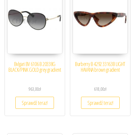
Bvlgari BV 6106 B 20338G
Burberry B 4292 33163B LIGHT
BLACK/PINK GOLD grey gradient
HAVANA brown gradient
963,00
zł
618,00
zł
Sprawdź teraz!
Sprawdź teraz!