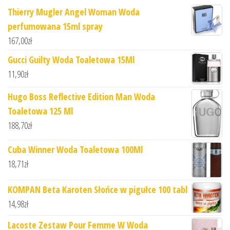
Thierry Mugler Angel Woman Woda
perfumowana 15ml spray
167,00
zł
Gucci Guilty Woda Toaletowa 15Ml
11,90
zł
Hugo Boss Reflective Edition Man Woda
Toaletowa 125 Ml
188,70
zł
Cuba Winner Woda Toaletowa 100Ml
18,71
zł
KOMPAN Beta Karoten Słońce w pigułce 100 tabl
14,98
zł
Lacoste Zestaw Pour Femme W Woda