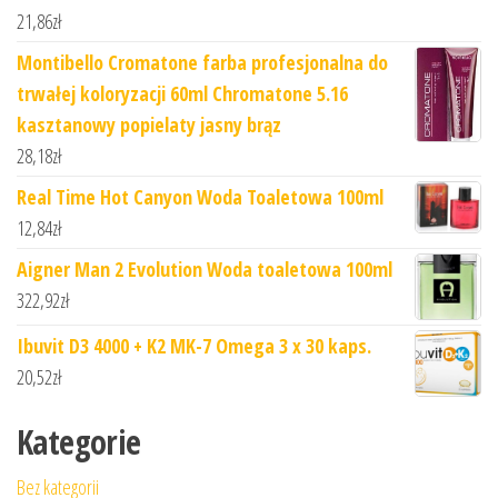
21,86
zł
Montibello Cromatone farba profesjonalna do
trwałej koloryzacji 60ml Chromatone 5.16
kasztanowy popielaty jasny brąz
28,18
zł
Real Time Hot Canyon Woda Toaletowa 100ml
12,84
zł
Aigner Man 2 Evolution Woda toaletowa 100ml
322,92
zł
Ibuvit D3 4000 + K2 MK-7 Omega 3 x 30 kaps.
20,52
zł
Kategorie
Bez kategorii