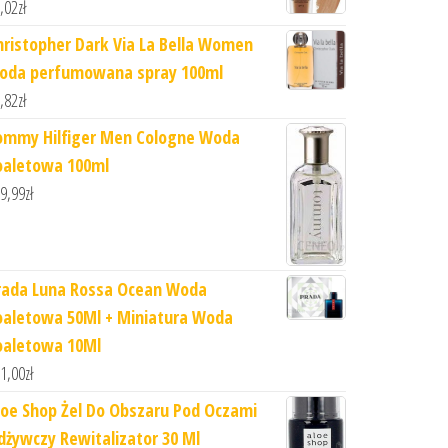
,02
zł
hristopher Dark Via La Bella Women
oda perfumowana spray 100ml
,82
zł
ommy Hilfiger Men Cologne Woda
oaletowa 100ml
9,99
zł
rada Luna Rossa Ocean Woda
oaletowa 50Ml + Miniatura Woda
oaletowa 10Ml
1,00
zł
loe Shop Żel Do Obszaru Pod Oczami
dżywczy Rewitalizator 30 Ml