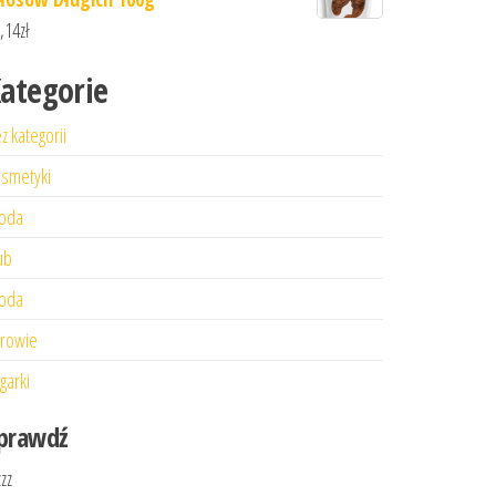
,14
zł
ategorie
z kategorii
smetyki
oda
ub
oda
rowie
garki
prawdź
zzz