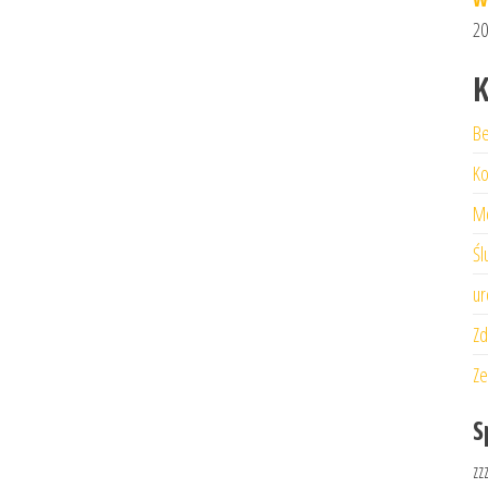
20
K
Be
Ko
M
Śl
ur
Zd
Ze
S
zz