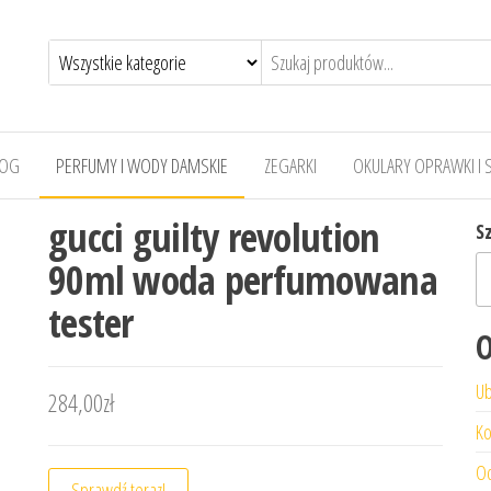
LOG
PERFUMY I WODY DAMSKIE
ZEGARKI
OKULARY OPRAWKI I 
gucci guilty revolution
S
90ml woda perfumowana
tester
O
Ub
284,00
zł
Ko
Od
Sprawdź teraz!