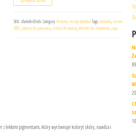
Sp
Śl
SKU:
c0a6e8c65e0c
Category:
Perfumy i wody damskie
Tags:
balmain
,
cerruti
1881
,
lakiery do paznokci
,
rollery do twarzy
,
tabletki do zmywarek
,
ziaja
N
Ż
89
S
W
20
C
S
10
r z lekkimi pigmentami, który wyrównuje koloryt skóry, nawilża i