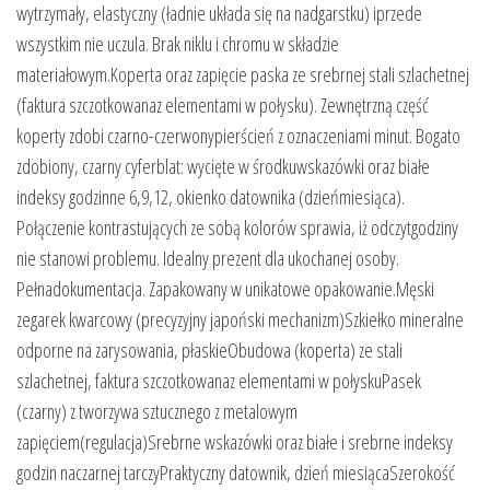
wytrzymały, elastyczny (ładnie układa się na nadgarstku) iprzede
wszystkim nie uczula. Brak niklu i chromu w składzie
materiałowym.Koperta oraz zapięcie paska ze srebrnej stali szlachetnej
(faktura szczotkowanaz elementami w połysku). Zewnętrzną część
koperty zdobi czarno-czerwonypierścień z oznaczeniami minut. Bogato
zdobiony, czarny cyferblat: wycięte w środkuwskazówki oraz białe
indeksy godzinne 6,9,12, okienko datownika (dzieńmiesiąca).
Połączenie kontrastujących ze sobą kolorów sprawia, iż odczytgodziny
nie stanowi problemu. Idealny prezent dla ukochanej osoby.
Pełnadokumentacja. Zapakowany w unikatowe opakowanie.Męski
zegarek kwarcowy (precyzyjny japoński mechanizm)Szkiełko mineralne
odporne na zarysowania, płaskieObudowa (koperta) ze stali
szlachetnej, faktura szczotkowanaz elementami w połyskuPasek
(czarny) z tworzywa sztucznego z metalowym
zapięciem(regulacja)Srebrne wskazówki oraz białe i srebrne indeksy
godzin naczarnej tarczyPraktyczny datownik, dzień miesiącaSzerokość