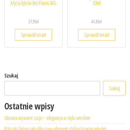
Mycia Zębów Bez Fluoru 36G
30ml
27,55
zł
41,65
zł
Sprawdź teraz!
Sprawdź teraz!
Szukaj
Szukaj
Ostatnie wpisy
Ubrania używane Liu Jo – elegancja w stylu włoskim
Kolczyki ślubne jako kluczowy element stylizacji panny młodej