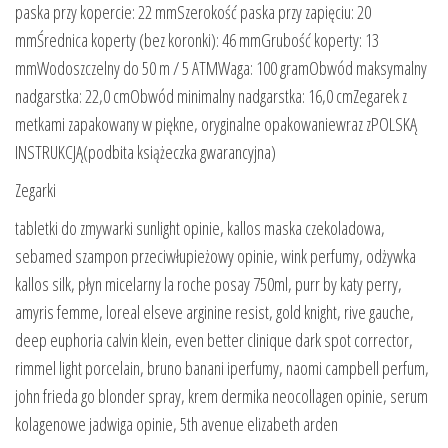
paska przy kopercie: 22 mmSzerokość paska przy zapięciu: 20
mmŚrednica koperty (bez koronki): 46 mmGrubość koperty: 13
mmWodoszczelny do 50 m / 5 ATMWaga: 100 gramObwód maksymalny
nadgarstka: 22,0 cmObwód minimalny nadgarstka: 16,0 cmZegarek z
metkami zapakowany w piękne, oryginalne opakowaniewraz zPOLSKĄ
INSTRUKCJĄ(podbita książeczka gwarancyjna)
Zegarki
tabletki do zmywarki sunlight opinie, kallos maska czekoladowa,
sebamed szampon przeciwłupieżowy opinie, wink perfumy, odżywka
kallos silk, płyn micelarny la roche posay 750ml, purr by katy perry,
amyris femme, loreal elseve arginine resist, gold knight, rive gauche,
deep euphoria calvin klein, even better clinique dark spot corrector,
rimmel light porcelain, bruno banani iperfumy, naomi campbell perfum,
john frieda go blonder spray, krem dermika neocollagen opinie, serum
kolagenowe jadwiga opinie, 5th avenue elizabeth arden