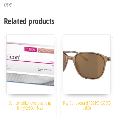
yyyyy
Related products
Sutricon silikonowe plastry na
Ray-Ban Leonard RB2193 663693
blizny 5x30cm 5 szt
L (53)