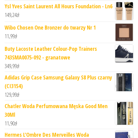
Ysl Yves Saint Laurent All Hours Foundation - Ln6
149,24
zł
Wibo Chosen One Bronzer do twarzy Nr 1
11,99
zł
Buty Lacoste Leather Colour-Pop Trainers
743SMA0075-092 - granatowe
349,99
zł
Adidas Grip Case Samsung Galaxy S8 Plus czarny
(CI3154)
129,99
zł
Chatler Woda Perfumowana Męska Good Men
30Ml
11,90
zł
Hermes L'Ombre Des Merveilles Woda