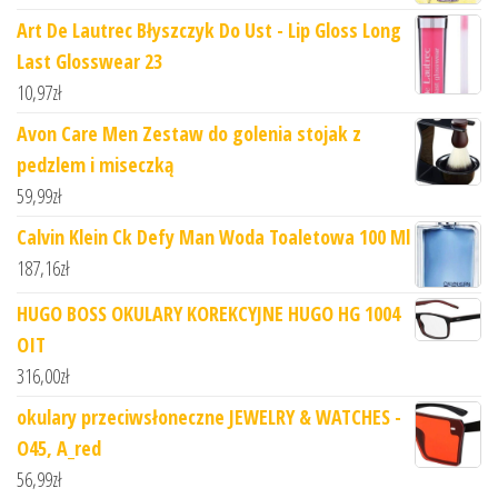
Art De Lautrec Błyszczyk Do Ust - Lip Gloss Long
Last Glosswear 23
10,97
zł
Avon Care Men Zestaw do golenia stojak z
pedzlem i miseczką
59,99
zł
Calvin Klein Ck Defy Man Woda Toaletowa 100 Ml
187,16
zł
HUGO BOSS OKULARY KOREKCYJNE HUGO HG 1004
OIT
316,00
zł
okulary przeciwsłoneczne JEWELRY & WATCHES -
O45, A_red
56,99
zł