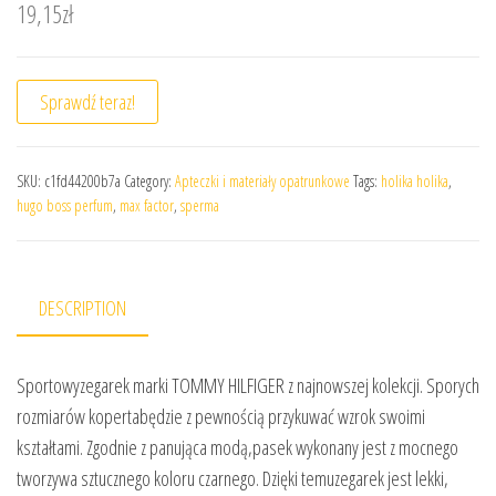
19,15
zł
Sprawdź teraz!
SKU:
c1fd44200b7a
Category:
Apteczki i materiały opatrunkowe
Tags:
holika holika
,
hugo boss perfum
,
max factor
,
sperma
DESCRIPTION
Sportowyzegarek marki TOMMY HILFIGER z najnowszej kolekcji. Sporych
rozmiarów kopertabędzie z pewnością przykuwać wzrok swoimi
kształtami. Zgodnie z panująca modą,pasek wykonany jest z mocnego
tworzywa sztucznego koloru czarnego. Dzięki temuzegarek jest lekki,