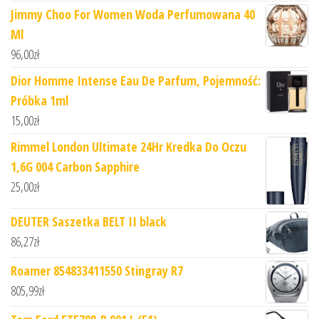
Jimmy Choo For Women Woda Perfumowana 40
Ml
96,00
zł
Dior Homme Intense Eau De Parfum, Pojemność:
Próbka 1ml
15,00
zł
Rimmel London Ultimate 24Hr Kredka Do Oczu
1,6G 004 Carbon Sapphire
25,00
zł
DEUTER Saszetka BELT II black
86,27
zł
Roamer 854833411550 Stingray R7
805,99
zł