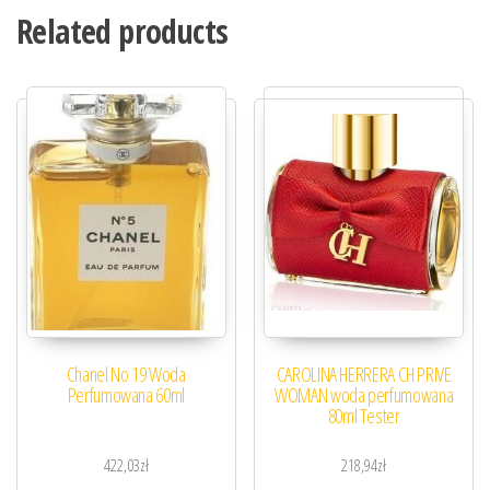
Related products
Chanel No 19 Woda
CAROLINA HERRERA CH PRIVE
Perfumowana 60ml
WOMAN woda perfumowana
80ml Tester
422,03
zł
218,94
zł