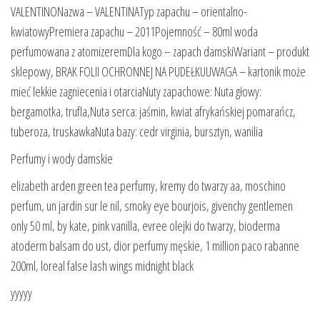
VALENTINONazwa – VALENTINATyp zapachu – orientalno-
kwiatowyPremiera zapachu – 2011Pojemność – 80ml woda
perfumowana z atomizeremDla kogo – zapach damskiWariant – produkt
sklepowy, BRAK FOLII OCHRONNEJ NA PUDEŁKUUWAGA – kartonik może
mieć lekkie zagniecenia i otarciaNuty zapachowe: Nuta głowy:
bergamotka, trufla,Nuta serca: jaśmin, kwiat afrykańskiej pomarańcz,
tuberoza, truskawkaNuta bazy: cedr virginia, bursztyn, wanilia
Perfumy i wody damskie
elizabeth arden green tea perfumy, kremy do twarzy aa, moschino
perfum, un jardin sur le nil, smoky eye bourjois, givenchy gentlemen
only 50 ml, by kate, pink vanilla, evree olejki do twarzy, bioderma
atoderm balsam do ust, dior perfumy męskie, 1 million paco rabanne
200ml, loreal false lash wings midnight black
yyyyy