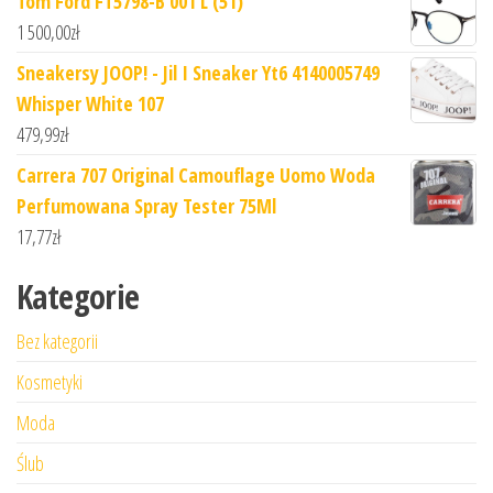
Tom Ford FT5798-B 001 L (51)
1 500,00
zł
Sneakersy JOOP! - Jil I Sneaker Yt6 4140005749
Whisper White 107
479,99
zł
Carrera 707 Original Camouflage Uomo Woda
Perfumowana Spray Tester 75Ml
17,77
zł
Kategorie
Bez kategorii
Kosmetyki
Moda
Ślub