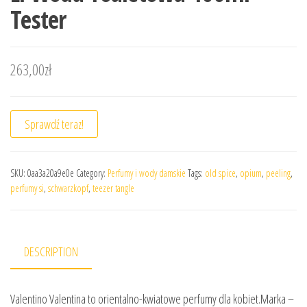
Tester
263,00
zł
Sprawdź teraz!
SKU:
0aa3a20a9e0e
Category:
Perfumy i wody damskie
Tags:
old spice
,
opium
,
peeling
,
perfumy si
,
schwarzkopf
,
teezer tangle
DESCRIPTION
Valentino Valentina to orientalno-kwiatowe perfumy dla kobiet.Marka –