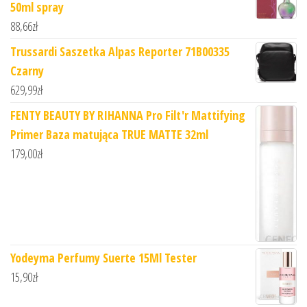
50ml spray
88,66
zł
Trussardi Saszetka Alpas Reporter 71B00335
Czarny
629,99
zł
FENTY BEAUTY BY RIHANNA Pro Filt'r Mattifying
Primer Baza matująca TRUE MATTE 32ml
179,00
zł
Yodeyma Perfumy Suerte 15Ml Tester
15,90
zł