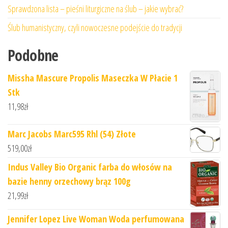
Sprawdzona lista – pieśni liturgiczne na ślub – jakie wybrać?
Ślub humanistyczny, czyli nowoczesne podejście do tradycji
Podobne
Missha Mascure Propolis Maseczka W Płacie 1
Stk
11,98
zł
Marc Jacobs Marc595 Rhl (54) Złote
519,00
zł
Indus Valley Bio Organic farba do włosów na
bazie henny orzechowy brąz 100g
21,99
zł
Jennifer Lopez Live Woman Woda perfumowana